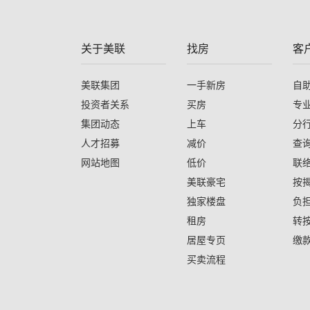
关于美联
找房
客
美联集团
一手新房
自
投资者关系
买房
专
集团动态
上车
分
人才招募
减价
查
网站地图
低价
联
美联豪宅
按
独家楼盘
负
租房
转
居屋专页
缴
买卖流程