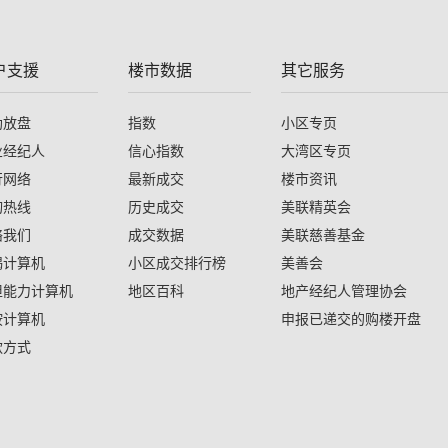
户支援
楼市数据
其它服务
助放盘
指数
小区专页
业经纪人
信心指数
大湾区专页
行网络
最新成交
楼市资讯
询热线
历史成交
美联精英会
络我们
成交数据
美联慈善基金
揭计算机
小区成交排行榜
美善会
担能力计算机
地区百科
地产经纪人管理协会
按计算机
申报已递交的购楼开盘
款方式