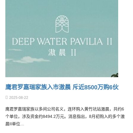
鹰君罗嘉瑞家族入市滶晨 斥近8500万购6伙
2025-08-22
鹰君罗嘉瑞家族以多间公司名义，连环购入黄竹坑站滶晨，共约6
个单位，涉及资金约8494.2万元。消息指出，8月初购入的多个滶
晨II单位…