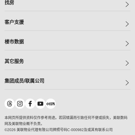
美联集团
找房
投资者关系
集团动态
一手新房
客户支援
人才招募
买房
网站地图
上车
自助放盘
楼市数据
减价
专业经纪人
低价
分行网络
指数
其它服务
美联豪宅
查询热线
信心指数
独家楼盘
联络我们
最新成交
小区专页
租房
集团成员/联属公司
按揭计算机
历史成交
大湾区专页
居屋专页
负担能力计算机
成交数据
楼市资讯
买卖流程
美联物业
转按计算机
小区成交排行榜
美联精英会
鋑联控股
*
缴款方式
地区百科
美联慈善基金
美联工商铺
*
本网页所提供资料仅作参考用途。若因错漏而引致任何不便或损失，美联数码
美善会
美联中国
网及美联物业概不负责。
地产经纪人管理协会
©
2026
美联物业代理有限公司牌照号码C-000982及或其有联系公司
美联澳门