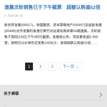
滶晨次轮销售已于下午截票 超额认购逾52倍
2025-06-19
新世界发展(00017)、帝国集团、资本策略地产(00497)及丽新发展
(00488)合作发展的香港仔黄竹坑站港岛南岸第5A期滶晨，次轮销
售于周四(19日)下午4时已截票。发展商公布，项目累收逾5,300
票，按明日以价单形式发售100伙计，录得超额认购逾52倍……
1
2
3
下一页 →
关于美联