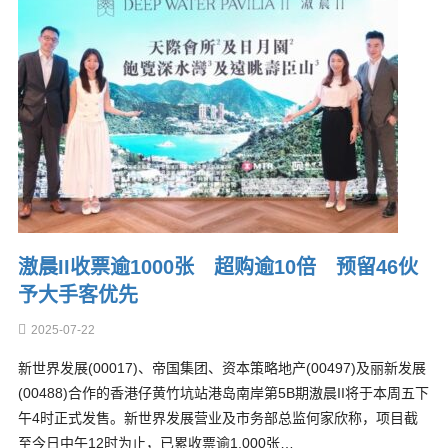
滶晨II收票逾1000张 超购逾10倍 预留46伙
予大手客优先
2025-07-22
新世界发展(00017)、帝国集团、资本策略地产(00497)及丽新发展
(00488)合作的香港仔黄竹坑站港岛南岸第5B期滶晨II将于本周五下
午4时正式发售。新世界发展营业及市务部总监何家欣称，项目截
至今日中午12时为止，已累收票逾1,000张…