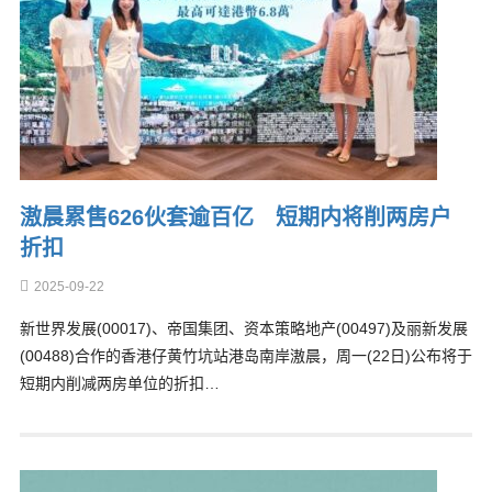
滶晨累售626伙套逾百亿 短期内将削两房户
折扣
2025-09-22
新世界发展(00017)、帝国集团、资本策略地产(00497)及丽新发展
(00488)合作的香港仔黄竹坑站港岛南岸滶晨，周一(22日)公布将于
短期内削减两房单位的折扣…