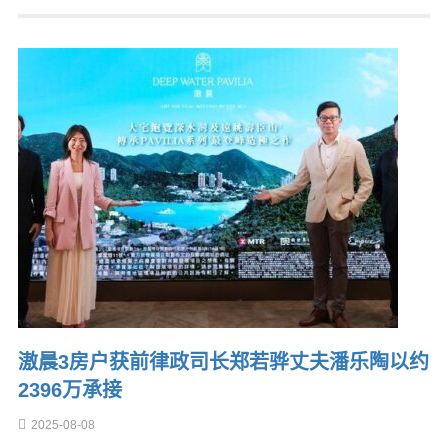
滶晨3房户获前律政司长郑若骅丈夫潘乐陶以约
2396万承接
2025-08-08