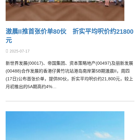
滶晨II推首张价单80伙 折实平均呎价约21800
元
2025-07-17
新世界发展(00017)、帝国集团、资本策略地产(00497)及丽新发展
(00488)合作发展的香港仔黄竹坑站港岛南岸第5B期滶晨II，周四
(17日)公布首张价单，提供80伙，折实平均呎价约21,800元，较上
月初推出的5A期高约4%…