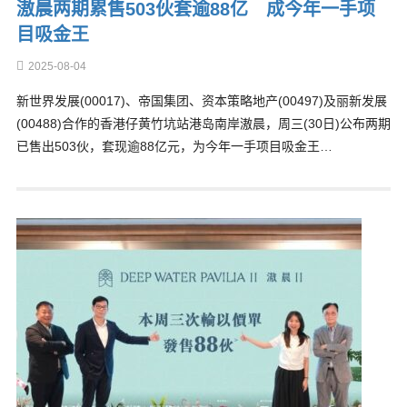
滶晨两期累售503伙套逾88亿 成今年一手项
目吸金王
2025-08-04
新世界发展(00017)、帝国集团、资本策略地产(00497)及丽新发展
(00488)合作的香港仔黄竹坑站港岛南岸滶晨，周三(30日)公布两期
已售出503伙，套现逾88亿元，为今年一手项目吸金王…