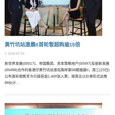
黄竹坑站滶晨II首轮暂超购逾15倍
2025-07-23
新世界发展(00017)、帝国集团、资本策略地产(00497)及丽新发展
(00488)合作的香港仔黄竹坑站港岛南岸第5B期滶晨II，周三(23日)
公布首轮销售至今已接获逾1,400张入票，按周五以价单形式出售
88伙计…