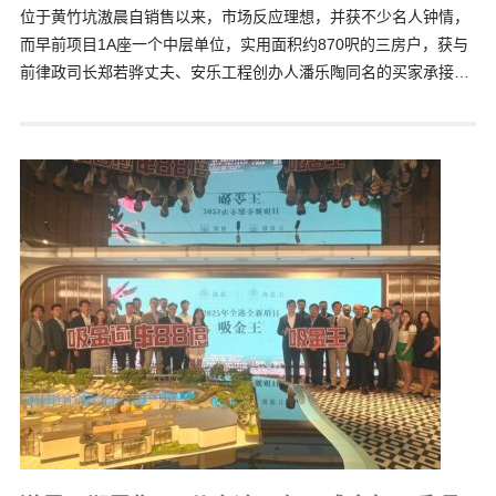
位于黄竹坑滶晨自销售以来，市场反应理想，并获不少名人钟情，
而早前项目1A座一个中层单位，实用面积约870呎的三房户，获与
前律政司长郑若骅丈夫、安乐工程创办人潘乐陶同名的买家承接…