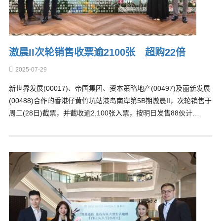
滶晨II次轮销售收票逾2100张 超购22倍
2025-07-29
新世界发展(00017)、帝国集团、资本策略地产(00497)及丽新发展
(00488)合作的香港仔黄竹坑站港岛南岸第5B期滶晨II，次轮销售于
周二(28日)截票，并截收逾2,100张入票，按明日发售88伙计…