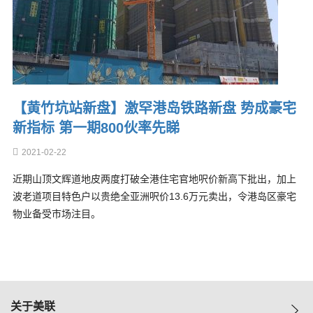
【黄竹坑站新盘】激罕港岛铁路新盘 势成豪宅
新指标 ​第一期800伙率先睇
2021-02-22
近期山顶文辉道地皮两度打破全港住宅官地呎价新高下批出，加上
波老道项目特色户以贵绝全亚洲呎价13.6万元卖出，令港岛区豪宅
物业备受市场注目。
关于美联