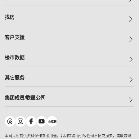
美联集团
找房
投资者关系
集团动态
一手新房
客户支援
人才招募
买房
网站地图
上车
自助放盘
楼市数据
减价
专业经纪人
低价
分行网络
指数
其它服务
美联豪宅
查询热线
信心指数
独家楼盘
联络我们
最新成交
小区专页
租房
集团成员/联属公司
按揭计算机
历史成交
大湾区专页
居屋专页
负担能力计算机
成交数据
楼市资讯
买卖流程
美联物业
转按计算机
小区成交排行榜
美联精英会
鋑联控股
*
缴款方式
地区百科
美联慈善基金
美联工商铺
*
本网页所提供资料仅作参考用途。若因错漏而引致任何不便或损失，美联数码