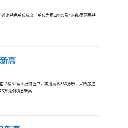
高座首宗特色单位成交，单位为第1座39及40楼B室顶层特
目新高
第2座12楼A1室顶层特色户，实用面积830方呎，采四房连
975万元创项目新高……