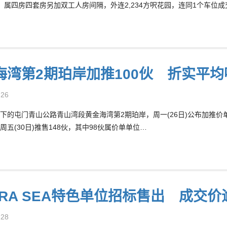
方呎，属四房四套房另加双工人房间隔，外连2,234方呎花园，连同1个车位成
海湾第2期珀岸加推100伙 折实平均呎
-26
下的屯门青山公路青山湾段黄金海湾第2期珀岸，周一(26日)公布加推价单5
周五(30日)推售148伙，其中98伙属价单单位…
RRA SEA特色单位招标售出 成交价逾
-28