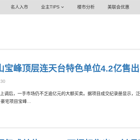
名人入市
业主TIPS
楼市分析
美联会优惠
山宝峰顶层连天台特色单位4.2亿售出
-30
上调后，一手市场仍不乏逾亿元的大额买卖。据项目成交纪录册显示，泛海集团(
号豪宅项目宝峰…