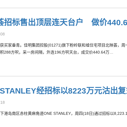
荟招标售出顶层连天台户 做价440.6
-08
获买家垂青。佳明集团控股(01271)旗下粉岭联和墟住宅项目北映荟，周
积288方呎，采一房间隔，外连196方呎天台，成交价440.64万…
 STANLEY经招标以8223万元沽出
-18
港岛南区赤柱黄麻角道ONE STANLEY，周四(18日)通过招标以8,223