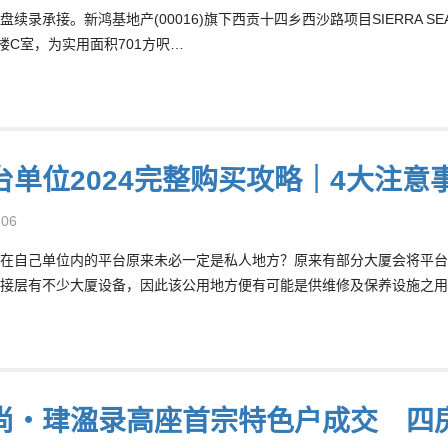
续录承接。新鸿基地产(00016)旗下西贡十四乡西沙路项目SIERRA SEA
9楼C室，为实用面积701方呎…
台单位2024完整购买攻略｜4大注意
-06
在自己单位内的平台原来未必一定是私人地方？原来有部分大厦会将平台
接层有不少大厦设备，因此该公用地方便有可能是供维修及保养设施之用
尚‧珒溋录高座首宗特色户成交 四房