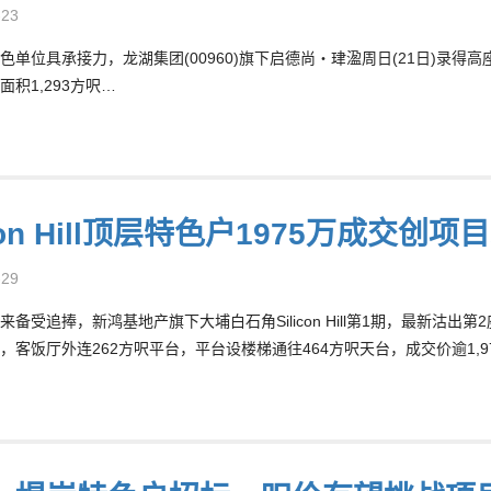
-23
色单位具承接力，龙湖集团(00960)旗下启德尚‧珒溋周日(21日)录得
面积1,293方呎…
icon Hill顶层特色户1975万成交创项
-29
来备受追捧，新鸿基地产旗下大埔白石角Silicon Hill第1期，最新沽出
，客饭厅外连262方呎平台，平台设楼梯通往464方呎天台，成交价逾1,