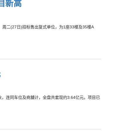
目新高
周二(27日)招标售出复式单位，为1座33楼及35楼A
元
一伙，连同车位及商舖计，全盘共套现约3.64亿元。项目已