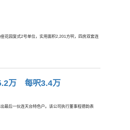
D座花园复式2号单位，实用面积2,201方呎，四房双套连
.2万 每呎3.4万
破顶价售出最后一伙连天台特色户。该公司执行董事程德韵表