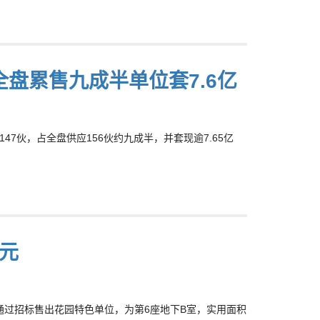
 全盘累售九成半单位套7.6亿
售出147伙，占全盘供应156伙约九成半，并套现逾7.65亿
元
日)通过招标售出花园特色单位，为第6座地下B室，实用面积