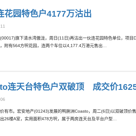
连花园特色户4177万沽出
-11
(00017)旗下清水湾傲泷，周日(11日)再沽出一伙连花园特色单位，项目
，附有564方呎花园，连两个车位以4,177.4万港元售出…
sto连天台特色户双破顶 成交价1625
-06
价有市。宏安地产(01243)发展的鸭脷洲Coasto，周二(6日)以双
出26楼A室，实用面积478方呎，属于两房连天台及平台户型…