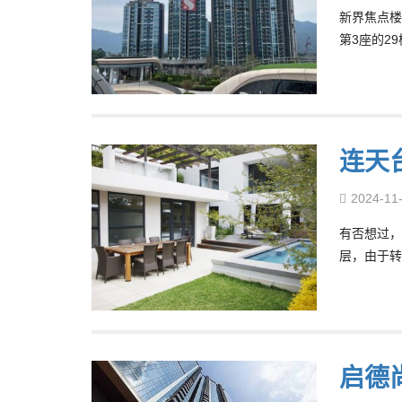
新界焦点楼盘
第3座的2
连天
2024-11
有否想过，
层，由于转
启德