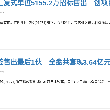
汇复式单位5155.2万招标售出 创项
-27
价有市。佳明集团控股(01271)旗下青衣明翘汇，销售进入最后倒数阶段，
荟售出最后1伙 全盘共套现3.64亿
-23
股(01271)旗下粉岭联和墟住宅项目北映荟，周五(23日)售出全盘最后
…