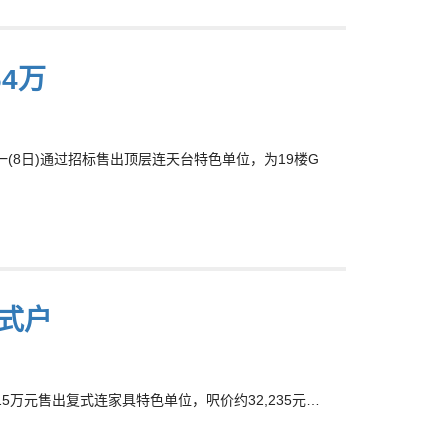
4万
一(8日)通过招标售出顶层连天台特色单位，为19楼G
复式户
.15万元售出复式连家具特色单位，呎价约32,235元…