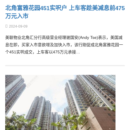
北角富雅花园451实呎户 上车客趁美减息前475
万元入市
2024-09-09
美联物业北角汇分行高级营业经理谢国安(Andy Tse)表示，美国减
息在即，买家入市意欲增及加快入市，该行刚促成北角富雅花园一
个451实呎成交，上车客以475万元承接…