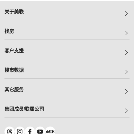
关于美联
美联集团
找房
投资者关系
集团动态
一手新房
客户支援
人才招募
买房
网站地图
上车
自助放盘
楼市数据
减价
专业经纪人
低价
分行网络
指数
其它服务
美联豪宅
查询热线
信心指数
独家楼盘
联络我们
最新成交
小区专页
租房
集团成员/联属公司
按揭计算机
历史成交
大湾区专页
居屋专页
负担能力计算机
成交数据
楼市资讯
买卖流程
美联物业
转按计算机
小区成交排行榜
美联精英会