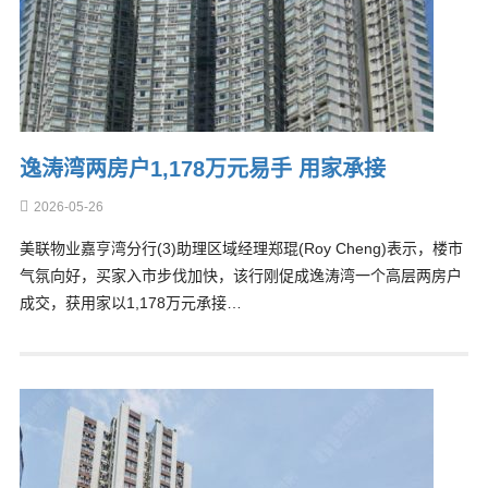
逸涛湾两房户1,178万元易手 用家承接
2026-05-26
美联物业嘉亨湾分行(3)助理区域经理郑琨(Roy Cheng)表示，楼市
气氛向好，买家入市步伐加快，该行刚促成逸涛湾一个高层两房户
成交，获用家以1,178万元承接…