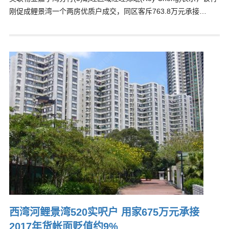
刚促成鲤景湾一个两房优质户成交，同区客斥763.8万元承接…
西湾河鲤景湾520实呎户 用家675万元承接
2017年货帐面贬值约9%