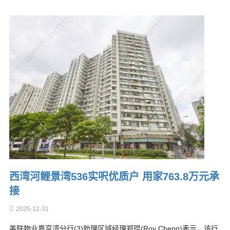
西湾河鲤景湾536实呎优质户 用家763.8万元承
接
2025-12-31
美联物业嘉亨湾分行(3)助理区域经理郑琨(Roy Cheng)表示，该行