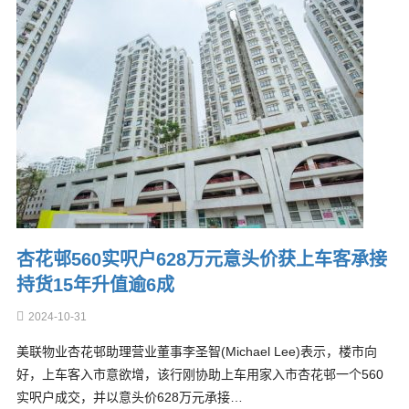
杏花邨560实呎户628万元意头价获上车客承接
持货15年升值逾6成
2024-10-31
美联物业杏花邨助理营业董事李圣智(Michael Lee)表示，楼市向
好，上车客入市意欲增，该行刚协助上车用家入市杏花邨一个560
实呎户成交，并以意头价628万元承接…