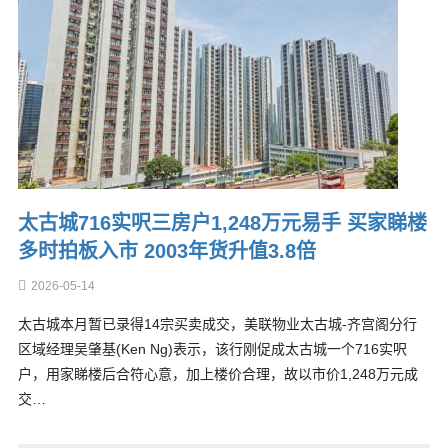
太古城716实呎三房户1,248万元易手 买家睇楼
多时拍板入市 2003年货升值3.8倍
2026-05-14
太古城本月暂已录得14宗买卖成交，美联物业太古城-齐宫阁分行
区域经理吴肇基(Ken Ng)表示，该行刚促成太古城一个716实呎
户，用家睇楼后合符心意，加上楼价合理，故以市价1,248万元成
交…