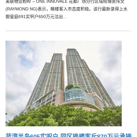
美联物业粉岭 – ONE INNOVALE 花都广场分行区域经理吴伟文
(RAYMOND NG)表示，睇楼客入市态度积极。该行最新录得上水
御皇庭691实呎户650万元沽出…
蓝湾半岛605实呎户 同区换楼客斥870万元承接