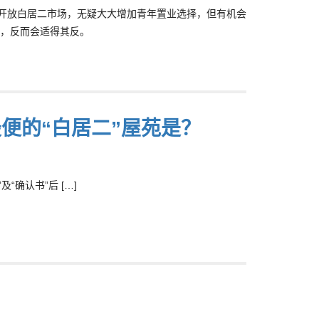
面开放白居二市场，无疑大大增加青年置业选择，但有机会
，反而会适得其反。
/最便的“白居二”屋苑是？
“确认书”后 […]