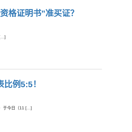
资格证明书”准买证？
…]
表比例5:5！
于今日（11 […]