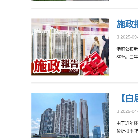
施政
2025-09
港府公布新
80%。三
【白
2025-04
由于近年楼
价折扣率”