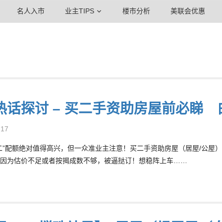
名人入市
业主TIPS
楼市分析
美联会优惠
热话探讨 – 买二手资助房屋前必睇 白
-17
二”配额绝对值得高兴，但一众准业主注意！买二手资助房屋（居屋/公屋
因为估价不足或者按揭成数不够，被逼挞订！想稳阵上车……