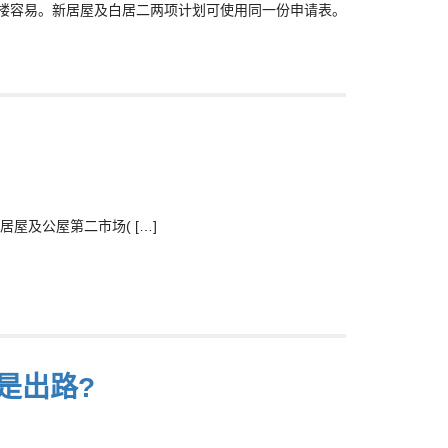
私楼容易。新居屋及白居二两项计划可使用同一份申请表。
屋及公屋第二市场( […]
是出路?