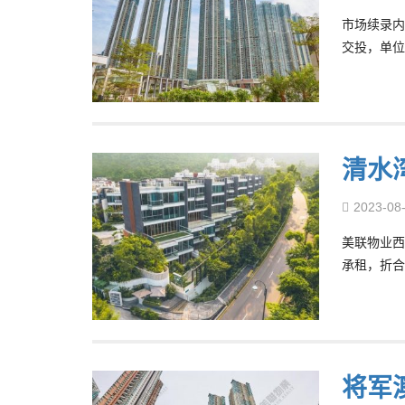
市场续录内
交投，单位
清水湾
2023-08
美联物业西
承租，折合
将军