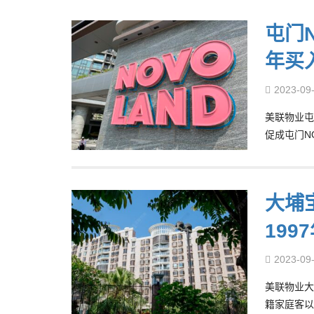
屯门N
年买入
2023-09
美联物业屯
促成屯门NO
大埔宝
199
2023-09
美联物业大
籍家庭客以