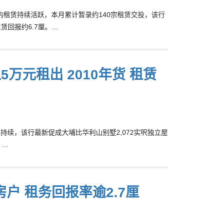
间区内租赁持续活跃，本月累计暂录约140宗租赁交投，该行
赁回报约6.7厘。…
万元租出 2010年货 租赁
需求持续，该行最新促成大埔比华利山别墅2,072实呎独立屋
。…
户 租务回报率逾2.7厘