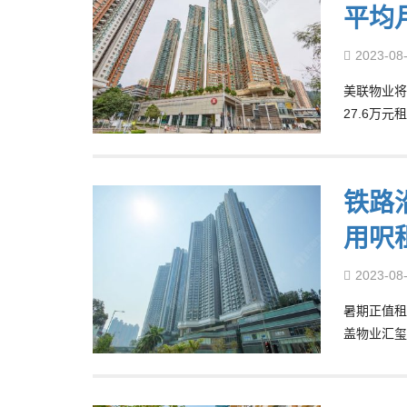
平均月
2023-08
美联物业将
27.6万元
铁路
用呎
2023-08
暑期正值租
盖物业汇玺