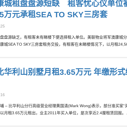
康城租盘盘源短缺 租客忧心仪单位
45万元承租SEA TO SKY三房套
-25
盘盘源缺乏，有租客未有睇楼下便选择租入单位。美联物业将军澳康城分行(3
康城SEA TO SKY三房套租务交投，有租客在未睇楼情况下，以月租24,
比华利山别墅月租3.65万元 年缴形式缴
-16
埔 – 比华利山分行高级营业经理黄国清(Mark Wong)表示，部分准买
以月租3.65万元租出，业主2011年买入单位，是次享近2.4厘租赁回报。