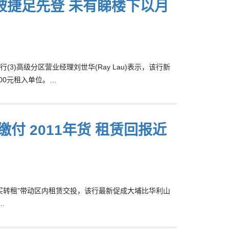
被捷足先登 未有睇楼下以月
)高级分区营业经理刘世华(Ray Lau)表示，该行新
500元租入单位。…
付 2011年货 租赁回报近
家“买转租”带动区内租赁交投，该行最新促成大埔比华利山
…