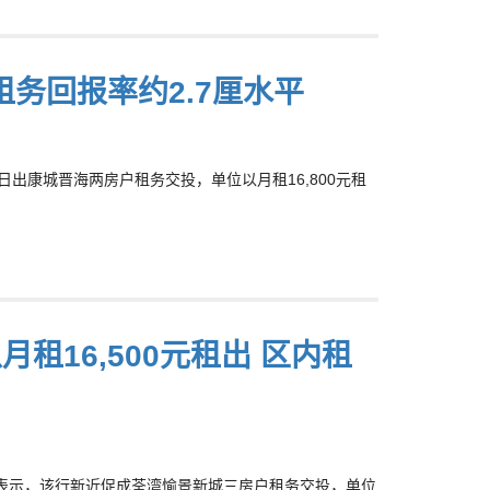
租务回报率约2.7厘水平
成日出康城晋海两房户租务交投，单位以月租16,800元租
租16,500元租出 区内租
ng)表示，该行新近促成荃湾愉景新城三房户租务交投，单位