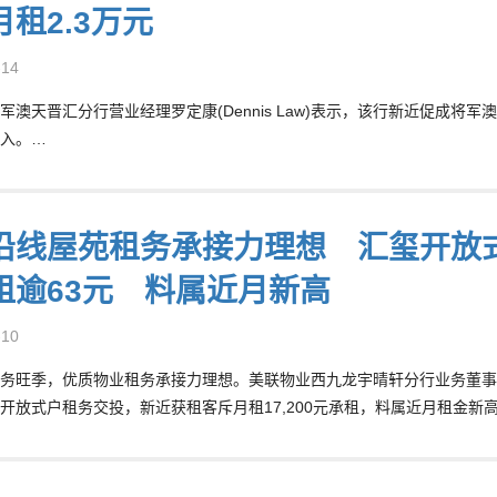
租2.3万元
-14
军澳天晋汇分行营业经理罗定康(Dennis Law)表示，该行新近促成将
租入。…
沿线屋苑租务承接力理想 汇玺开放式户
租逾63元 料属近月新高
-10
务旺季，优质物业租务承接力理想。美联物业西九龙宇晴轩分行业务董事周键乔
开放式户租务交投，新近获租客斥月租17,200元承租，料属近月租金新