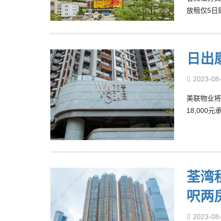
放租仅5日
日出
2023-08
美联物业将
18,000
荃湾
呎两房
2023-08