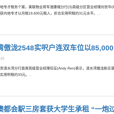
地专才租务个案，美联物业将军澳康城分行(3)高级分区营业经理刘世华(R
获内地专才以月租19,600元租入，折合实用呎租约31元水平。…
傲泷2548实呎户连双车位以85,00
-15
贡清水湾分行首席高级营业经理任征(Andy Ren)表示，清水湾傲泷新近
实用呎租约33元。…
澳都会駅三房套获大学生承租 “一炮过