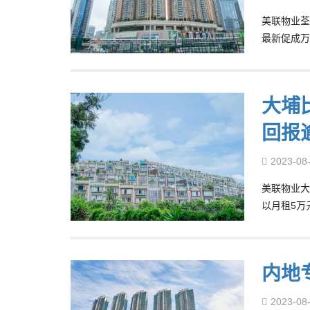
美联物业荃
最新促成万
大埔比
回报逾
2023-08
美联物业大
以月租5万
内地
2023-08