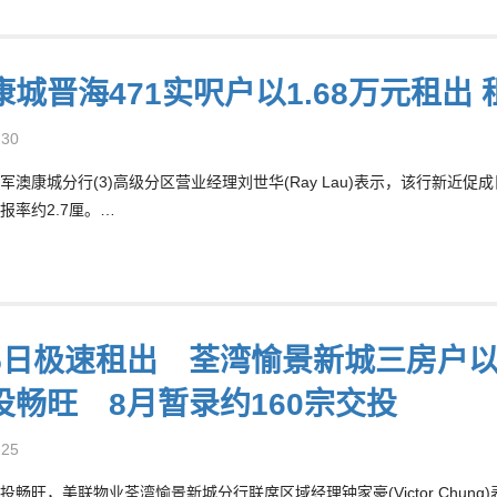
康城晋海471实呎户以1.68万元租出 
-30
军澳康城分行(3)高级分区营业经理刘世华(Ray Lau)表示，该行新近促
报率约2.7厘。…
5日极速租出 荃湾愉景新城三房户以月
投畅旺 8月暂录约160宗交投
-25
投畅旺，美联物业荃湾愉景新城分行联席区域经理钟家豪(Victor Chu