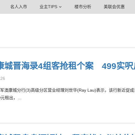
名人入市
业主TIPS
楼市分析
美联会优惠
康城晋海录4组客抢租个案 499实呎户
-26
军澳康城分行(3)高级分区营业经理刘世华(Ray Lau)表示，该行新近
00元租出，…