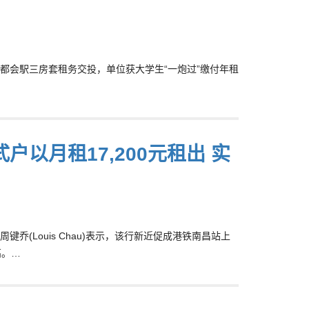
军澳都会駅三房套租务交投，单位获大学生“一炮过”缴付年租
以月租17,200元租出 实
(Louis Chau)表示，该行新近促成港铁南昌站上
高。…