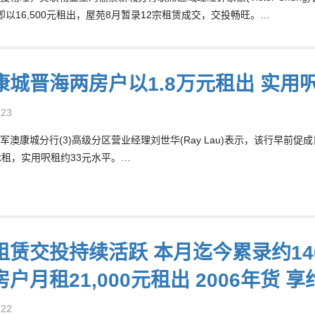
即以16,500元租出，屋苑8月暂录12宗租赁成交，交投畅旺。…
康城晋海两房户以1.8万元租出 实用
-23
军澳康城分行(3)高级分区营业经理刘世华(Ray Lau)表示，该行早
元承租，实用呎租约33元水平。…
租赁交投持续活跃 本月迄今累录约14
户月租21,000元租出 2006年货 享
-22