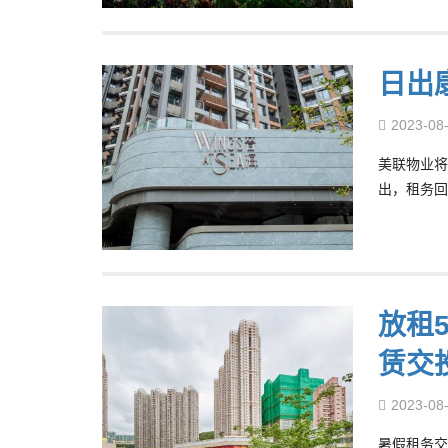
日出
2023-08
美联物业将
出，租务回
放租
赁交
2023-08
暑假租务交