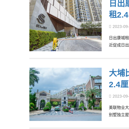
日出
租2.
2023-09
日出康城租
近促成日出
大埔
2.4厘
2023-09
美联物业大
别墅独立屋