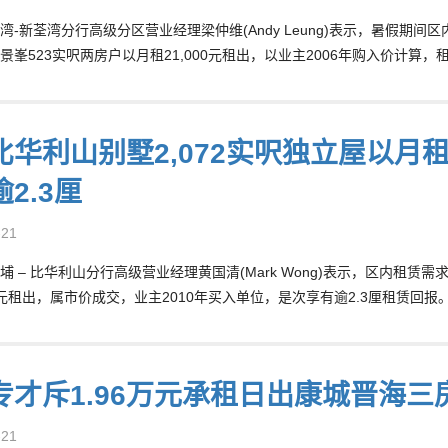
湾-新荃湾分行高级分区营业经理梁仲维(Andy Leung)表示，暑假期
景峯523实呎两房户以月租21,000元租出，以业主2006年购入价计算，租
华利山别墅2,072实呎独立屋以月租5
2.3厘
-21
埔 – 比华利山分行高级营业经理黄国清(Mark Wong)表示，区内租赁
元租出，属市价成交，业主2010年买入单位，是次享有逾2.3厘租赁回报
专才斥1.96万元承租日出康城晋海三房
-21