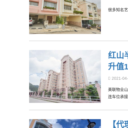
很多知名艺
红山半
升值
2021-04
美联物业山
连车位承接
【代