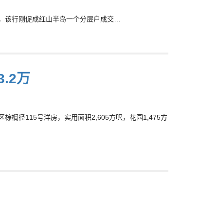
)表示，该行刚促成红山半岛一个分层户成交…
.2万
径115号洋房，实用面积2,605方呎，花园1,475方