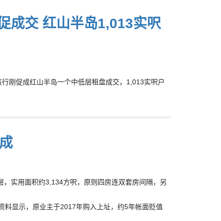
成交 红山半岛1,013实呎
，该行刚促成红山半岛一个中低层租盘成交，1,013实呎户
3成
，实用面积约3,134方呎，原则四房连双套房间隔，另
资料显示，原业主于2017年购入上址，约5年帐面贬值