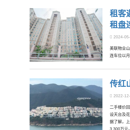
租客
租盘
2024-05
美联物业山
连车位以月租
传红
2022-12
二手楼价回
设天台及花
据了解，上
3,300万元