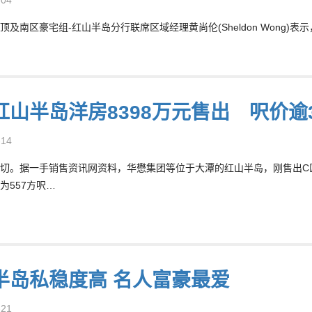
顶及南区豪宅组-红山半岛分行联席区域经理黄尚伦(Sheldon Wong
红山半岛洋房8398万元售出 呎价逾3
-14
切。据一手销售资讯网资料，华懋集团等位于大潭的红山半岛，刚售出C区棕榈
为557方呎…
半岛私稳度高 名人富豪最爱
-21