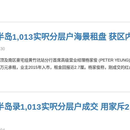
半岛1,013实呎分层户海景租盘 获区
-30
顶及南区豪宅组黄竹坑站分行首席高级营业经理杨家俊 (PETER YEU
68万元承租，业主2015年入市，租金回报近2.7厘。杨家俊称，刚成交
岛录1,013实呎分层户成交 用家斥2
-04