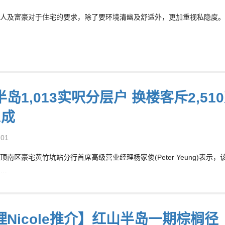
人及富豪对于住宅的要求，除了要环境清幽及舒适外，更加重视私隐度。位
岛1,013实呎分层户 换楼客斥2,51
1成
-01
顶南区豪宅黄竹坑站分行首席高级营业经理杨家俊(Peter Yeung)表示，
…
理Nicole推介】红山半岛一期棕榈