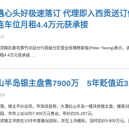
遇心头好极速落订 代理即入西贡送订促
连车位月租4.4万元获承接
-21
顶南区豪宅黄竹坑站分行高级分区营业经理杨家俊(Peter Yeung)表示
4.4万元获承接…..
山半岛银主盘售7900万 5年贬值近
-09
落，银主平价出货。市场消息称，大潭红山半岛一幢洋房银主盘，楼高3层
园，市传上址以约7,900万元售出，呎价约25,207元。
述银主洋房在10月中曾推出招标，并在上月截标，当时估价9,800万元。
。