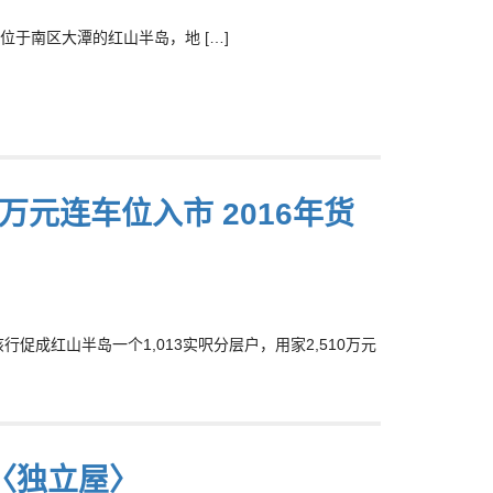
于南区大潭的红山半岛，地 […]
0万元连车位入市 2016年货
该行促成红山半岛一个1,013实呎分层户，用家2,510万元
径〈独立屋〉