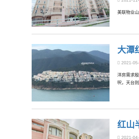
美联物业山
大潭
2021-05
洋房需求殷
呎，天台则
红山
2021-04