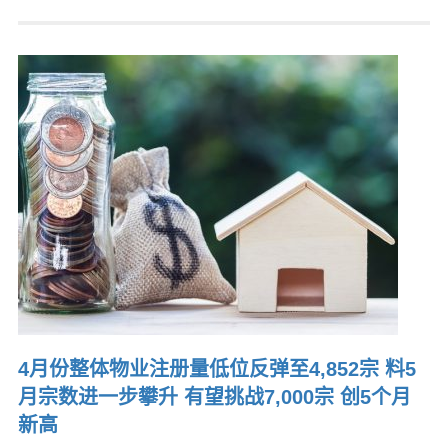
4月份整体物业注册量低位反弹至4,852宗 料5
月宗数进一步攀升 有望挑战7,000宗 创5个月
新高