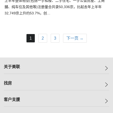
上半年整体物业(包括一手私楼、二手住宅、一手公营房屋、工商
舖、纯车位及其他等)注册量合共录50,336宗，比起去年上半年
32,749宗上升约53.7%，创…
1
2
3
下一页 →
关于美联
美联集团
找房
投资者关系
集团动态
一手新房
客户支援
人才招募
买房
网站地图
上车