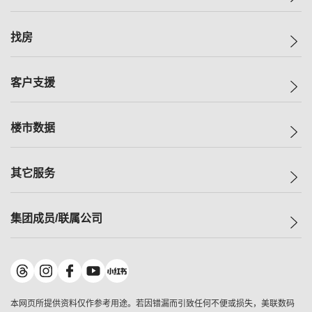
美联集团
找房
投资者关系
集团动态
一手新房
客户支援
人才招募
买房
网站地图
上车
自助放盘
楼市数据
减价
专业经纪人
低价
分行网络
指数
其它服务
美联豪宅
查询热线
信心指数
独家楼盘
联络我们
最新成交
小区专页
租房
集团成员/联属公司
按揭计算机
历史成交
大湾区专页
居屋专页
负担能力计算机
成交数据
楼市资讯
买卖流程
美联物业
转按计算机
小区成交排行榜
美联精英会
鋑联控股
*
缴款方式
地区百科
美联慈善基金
美联工商铺
*
本网页所提供资料仅作参考用途。若因错漏而引致任何不便或损失，美联数码
美善会