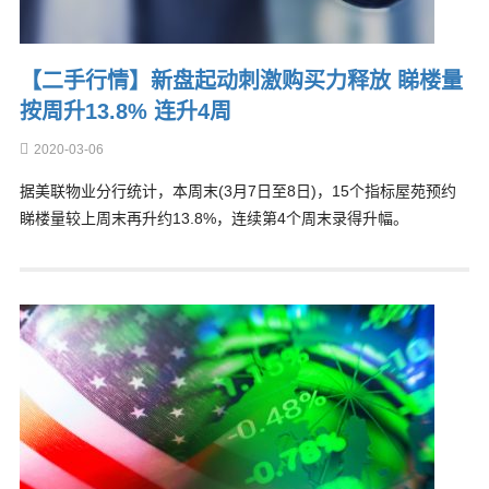
【二手行情】新盘起动刺激购买力释放 睇楼量
按周升13.8% 连升4周
2020-03-06
据美联物业分行统计，本周末(3月7日至8日)，15个指标屋苑预约
睇楼量较上周末再升约13.8%，连续第4个周末录得升幅。