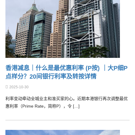
香港减息｜什么是最优惠利率 (P按) ｜大P细P
点样分？20间银行利率及转按详情
2025-10-30
利率变动牵动全城业主和准买家的心。近期本港银行再次调整最优
惠利率（Prime Rate，简称P），令 […]