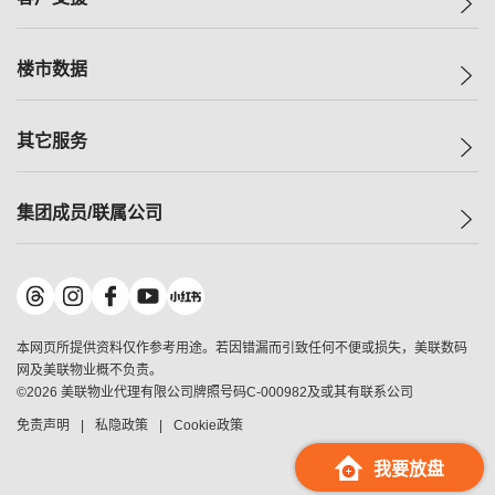
人才招募
买房
网站地图
上车
自助放盘
楼市数据
减价
专业经纪人
低价
分行网络
指数
其它服务
美联豪宅
查询热线
信心指数
独家楼盘
联络我们
最新成交
小区专页
租房
集团成员/联属公司
按揭计算机
历史成交
大湾区专页
居屋专页
负担能力计算机
成交数据
楼市资讯
买卖流程
美联物业
转按计算机
小区成交排行榜
美联精英会
鋑联控股
*
缴款方式
地区百科
美联慈善基金
美联工商铺
*
本网页所提供资料仅作参考用途。若因错漏而引致任何不便或损失，美联数码
美善会
美联中国
网及美联物业概不负责。
地产经纪人管理协会
©
2026
美联物业代理有限公司牌照号码C-000982及或其有联系公司
美联澳门
申报已递交的购楼开盘
免责声明
私隐政策
Cookie政策
美联金融集团
美联移民顾问
我要放盘
美联升学顾问