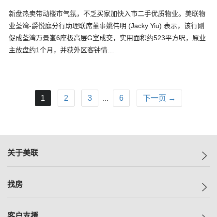
新盘热卖带动楼市气氛，不乏买家加快入市二手优质物业。美联物
业荃湾-爵悦庭分行助理联席董事姚伟明 (Jacky Yiu) 表示，该行刚
促成荃湾万景峯6座极高层G室成交，实用面积约523平方呎，原业
主放盘约1个月，并获外区客钟情…
1
2
3
...
6
下一页 →
关于美联
美联集团
找房
投资者关系
集团动态
一手新房
客户支援