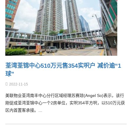
荃湾荃锦中心510万元售354实呎户 减价逾“1
球”
2022-11-15
美联物业荃湾南丰中心分行区域经理苏赛琼(Angel So)表示，该行
刚促成荃湾荃锦中心一个2房单位，实呎354平方呎，以510万元获
区内首置客承接。…