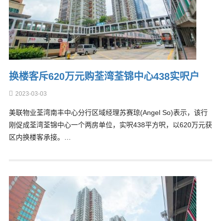
换楼客斥620万元购荃湾荃锦中心438实呎户
2023-03-03
美联物业荃湾南丰中心分行区域经理苏赛琼(Angel So)表示，该行
刚促成荃湾荃锦中心一个两房单位，实呎438平方呎，以620万元获
区内换楼客承接。…