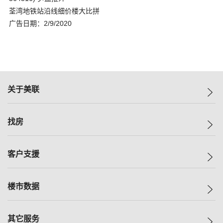
荃湾地铁站沿线细价楼大比拼
广告日期：2/9/2020
关于美联
美联集团
找房
投资者关系
集团动态
一手新房
客户支援
人才招募
买房
网站地图
上车
自助放盘
楼市数据
减价
专业经纪人
低价
分行网络
指数
其它服务
美联豪宅