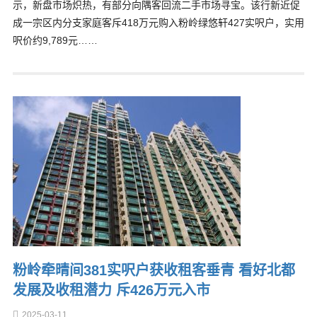
示，新盘市场炽热，有部分向隅客回流二手市场寻宝。该行新近促
成一宗区内分支家庭客斥418万元购入粉岭绿悠轩427实呎户，实用
呎价约9,789元……
粉岭牵晴间381实呎户获收租客垂青 看好北都
发展及收租潜力 斥426万元入市
2025-03-11