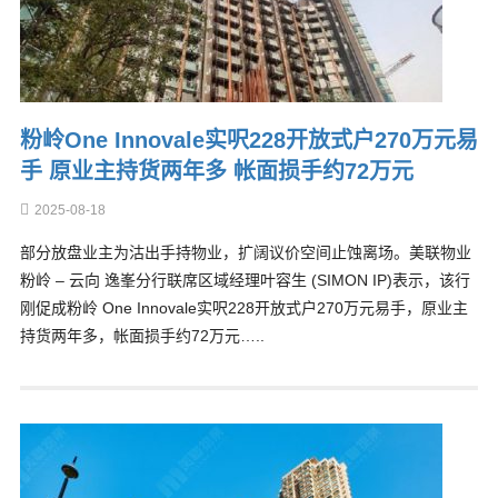
粉岭One Innovale实呎228开放式户270万元易
手 原业主持货两年多 帐面损手约72万元
2025-08-18
部分放盘业主为沽出手持物业，扩阔议价空间止蚀离场。美联物业
粉岭 – 云向 逸峯分行联席区域经理叶容生 (SIMON IP)表示，该行
刚促成粉岭 One Innovale实呎228开放式户270万元易手，原业主
持货两年多，帐面损手约72万元…..