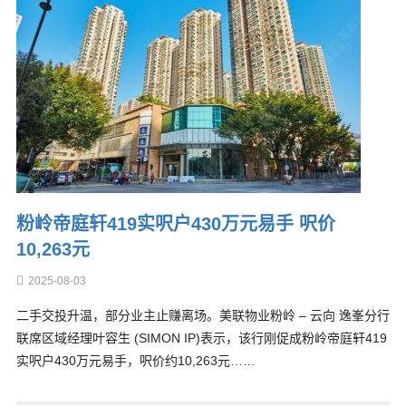
粉岭帝庭轩419实呎户430万元易手 呎价
10,263元
2025-08-03
二手交投升温，部分业主止赚离场。美联物业粉岭 – 云向 逸峯分行
联席区域经理叶容生 (SIMON IP)表示，该行刚促成粉岭帝庭轩419
实呎户430万元易手，呎价约10,263元……