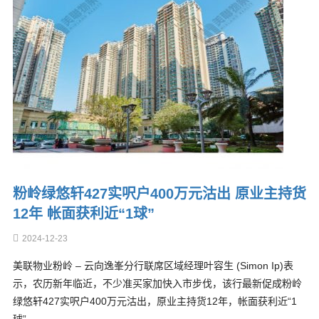
粉岭绿悠轩427实呎户400万元沽出 原业主持货
12年 帐面获利近“1球”
2024-12-23
美联物业粉岭 – 云向逸峯分行联席区域经理叶容生 (Simon Ip)表
示，农历新年临近，不少准买家加快入市步伐，该行最新促成粉岭
绿悠轩427实呎户400万元沽出，原业主持货12年，帐面获利近“1