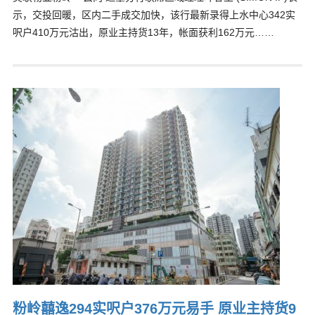
示，交投回暖，区内二手成交加快，该行最新录得上水中心342实
呎户410万元沽出，原业主持货13年，帐面获利162万元……
粉岭囍逸294实呎户376万元易手 原业主持货9