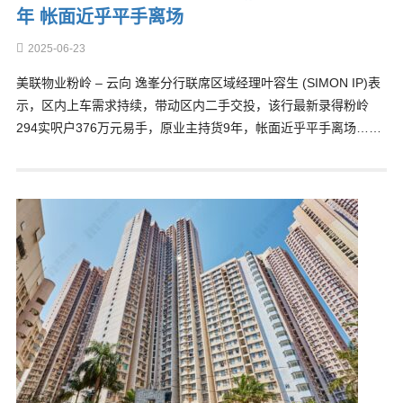
年 帐面近乎平手离场
2025-06-23
美联物业粉岭 – 云向 逸峯分行联席区域经理叶容生 (SIMON IP)表
示，区内上车需求持续，带动区内二手交投，该行最新录得粉岭
294实呎户376万元易手，原业主持货9年，帐面近乎平手离场……