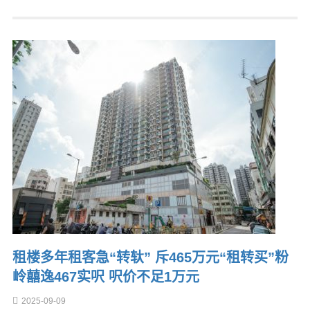
租楼多年租客急“转轪” 斥465万元“租转买”粉
岭囍逸467实呎 呎价不足1万元
2025-09-09