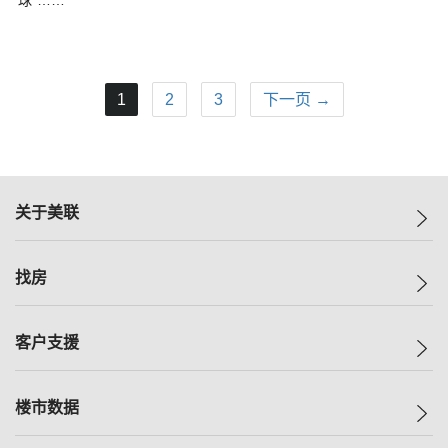
球”……
1
2
3
下一页 →
关于美联
美联集团
找房
投资者关系
集团动态
一手新房
客户支援
人才招募
买房
网站地图
上车
自助放盘
楼市数据
减价
专业经纪人