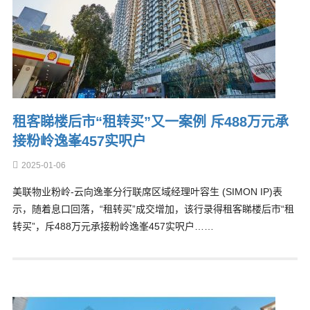
租客睇楼后市“租转买”又一案例 斥488万元承
接粉岭逸峯457实呎户
2025-01-06
美联物业粉岭-云向逸峯分行联席区域经理叶容生 (SIMON IP)表
示，随着息口回落，“租转买”成交增加，该行录得租客睇楼后市“租
转买”，斥488万元承接粉岭逸峯457实呎户……