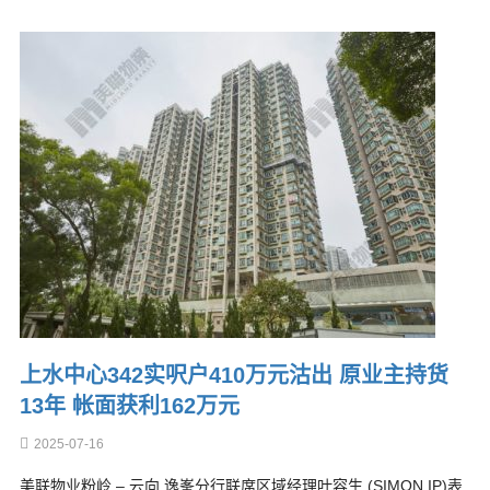
上水中心342实呎户410万元沽出 原业主持货
13年 帐面获利162万元
2025-07-16
美联物业粉岭 – 云向 逸峯分行联席区域经理叶容生 (SIMON IP)表