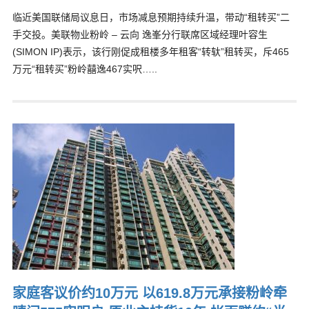
临近美国联储局议息日，市场减息预期持续升温，带动“租转买”二
手交投。美联物业粉岭 – 云向 逸峯分行联席区域经理叶容生
(SIMON IP)表示，该行刚促成租楼多年租客“转轪”租转买，斥465
万元“租转买”粉岭囍逸467实呎…..
家庭客议价约10万元 以619.8万元承接粉岭牵