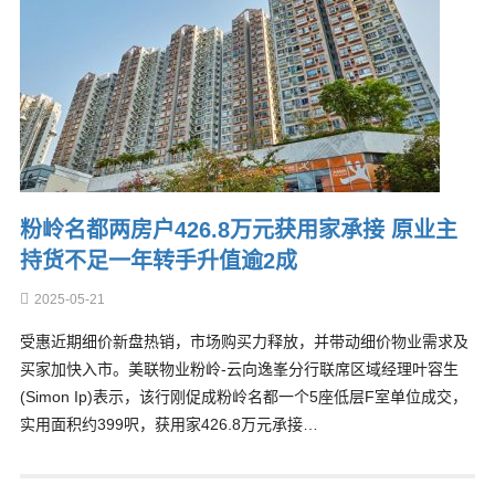
粉岭名都两房户426.8万元获用家承接 原业主
持货不足一年转手升值逾2成
2025-05-21
受惠近期细价新盘热销，市场购买力释放，并带动细价物业需求及
买家加快入市。美联物业粉岭-云向逸峯分行联席区域经理叶容生
(Simon Ip)表示，该行刚促成粉岭名都一个5座低层F室单位成交，
实用面积约399呎，获用家426.8万元承接…