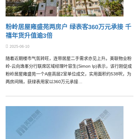
粉岭居屋雍盛苑两房户 绿表客360万元承接 千
禧年货升值逾3倍
2025-06-10
随着近期楼市气氛转旺，连带居屋二手需求亦见上升。美联物业粉
岭-云向逸峯分行联席区域经理叶容生(Simon Ip)表示，该行刚促成
粉岭居屋雍盛苑一个A座高层2室单位成交，实用面积约538呎，为
两房间隔，获绿表用家以360万元承接…