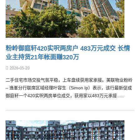
粉岭御庭轩420实呎两房户 483万元成交 长情
业主持货21年帐面赚320万
2026-05-20
二手住宅市场交投气氛平稳，上车盘续获用家承接。美联物业粉岭
– 逸峯分行联席区域经理叶容生（Simon Ip）表示，该行最新促成
御庭轩一个420实呎两房单位成交，获用家以483万元承接…..