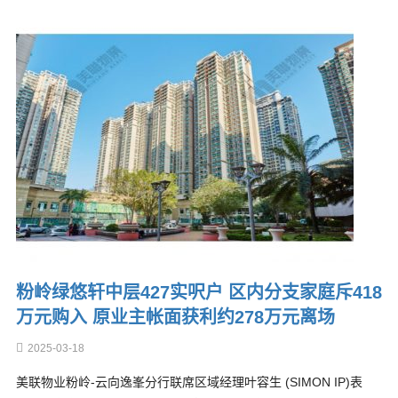
粉岭绿悠轩中层427实呎户 区内分支家庭斥418
万元购入 原业主帐面获利约278万元离场
2025-03-18
美联物业粉岭-云向逸峯分行联席区域经理叶容生 (SIMON IP)表