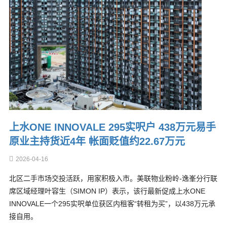
上水ONE INNOVALE 295实呎户 438万元易手
原业主持货近4年 帐面贬值约22.67万元
2026-04-16
北区二手市场交投活跃，用家积极入市。美联物业粉岭-逸峯分行联
席区域经理叶容生（SIMON IP）表示，该行最新促成上水ONE
INNOVALE一个295实呎单位获区内租客“转租为买”，以438万元承
接自用。