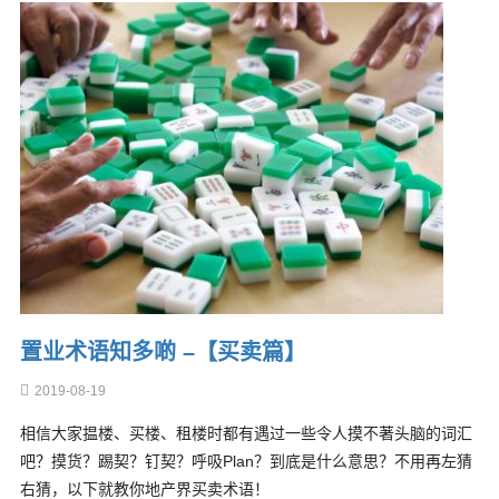
置业术语知多啲 –【买卖篇】
2019-08-19
相信大家揾楼、买楼、租楼时都有遇过一些令人摸不著头脑的词汇
吧？摸货？踢契？钉契？呼吸Plan？到底是什么意思？不用再左猜
右猜，以下就教你地产界买卖术语！