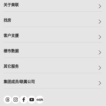
关于美联
美联集团
找房
投资者关系
集团动态
一手新房
客户支援
人才招募
买房
网站地图
上车
自助放盘
楼市数据
减价
专业经纪人
低价
分行网络
指数
其它服务
美联豪宅
查询热线
信心指数
独家楼盘
联络我们
最新成交
小区专页
租房
集团成员/联属公司
按揭计算机
历史成交
大湾区专页
居屋专页
负担能力计算机
成交数据
楼市资讯
买卖流程
美联物业
转按计算机
小区成交排行榜
美联精英会
鋑联控股
*
缴款方式
地区百科