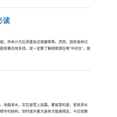
必读
程，仲未计日后添置各式电器等等。然而，厨房装修过
厨房要花咁多钱，就一定要了解呢啲潜在嘅“中伏位”，提
、地面渗水，实在是雪上加霜。要留意的是，家居渗水
楼宇的结构，到时或许要大装修才能搞得定。今日就教