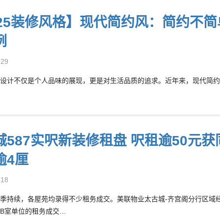
025装修风格】现代简约风：简约不
例
-29
设计不仅是个人品味的展现，更是对生活品质的追求。近年来，现代简约风
城587实呎新装修租盘 呎租逾50元获
逾4厘
-18
季持续，各屋苑均录得不少租务成交。美联物业太古城-齐宫阁分行区域经理
B室单位的租务成交…