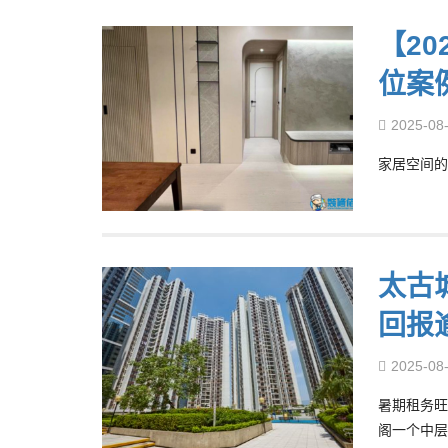
【2
位案
2025-08
家居空间的
太古
回报
2025-08
暑期租务旺
阁一个中层