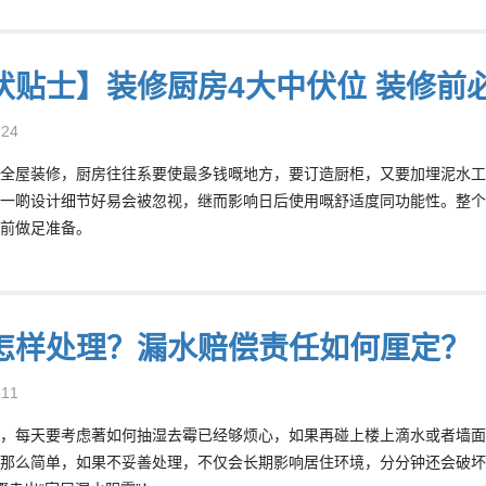
伏贴士】装修厨房4大中伏位 装修前
-24
全屋装修，厨房往往系要使最多钱嘅地方，要订造厨柜，又要加埋泥水工
一啲设计细节好易会被忽视，继而影响日后使用嘅舒适度同功能性。整个
前做足准备。
怎样处理？漏水赔偿责任如何厘定？
-11
，每天要考虑著如何抽湿去霉已经够烦心，如果再碰上楼上滴水或者墙面
那么简单，如果不妥善处理，不仅会长期影响居住环境，分分钟还会破坏