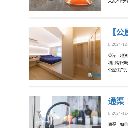
大家3个步
【公
2024-12
香港土地资
利用有限嘅
公屋住户打
通渠
2024-11
通渠︰如果