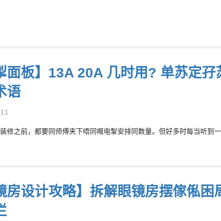
面板】13A 20A 几时用? 单苏定
术语
-11
装修之前，都要同师傅夹下唔同嘅电掣安排同数量。但好多时每当听到一大堆T
镜房设计攻略】拆解眼镜房摆傢俬困局
栏