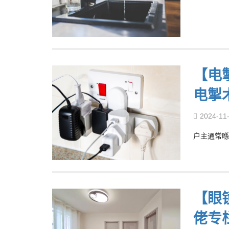
【电掣
电掣
2024-11
户主通常喺
【眼
佬专