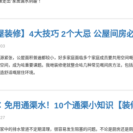
骤走出“家居漏水阴霾”！
屋装修】4大技巧 2个大忌 公屋间房
-03
源紧张，公屋面积普遍都较小，好多家庭面临多个家庭成员要共用空间嘅
空间，成为咗重要课题。我哋装修佬就整合咗几种常见嘅间房方法，包括
造舒适嘅居住环境。
︰免用通渠水！10个通渠小知识【装
-27
家中的排水管道不定期清理，很容易发生阻塞的问题。不论是厨房还是厕所