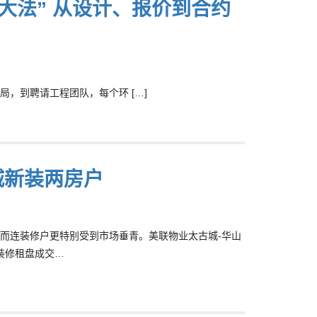
钱大法” 从设计、报价到合约
，到聘请工程团队，每个环 […]
城新装两房户
而连装修户更特别受到市场垂青。美联物业太古城-华山
新装修租盘成交…