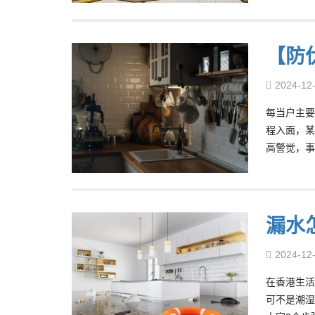
【防
2024-12
每当户主要
程入面，某
高警觉，事
漏水
2024-12
在香港生活
可不是潮湿