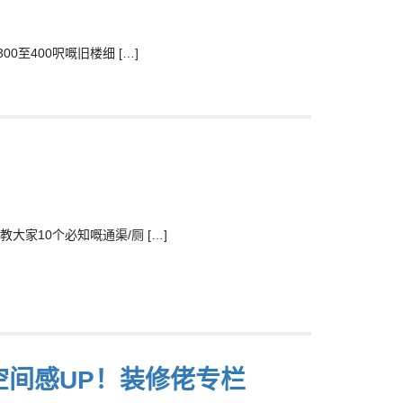
至400呎嘅旧楼细 […]
家10个必知嘅通渠/厕 […]
空间感UP！装修佬专栏