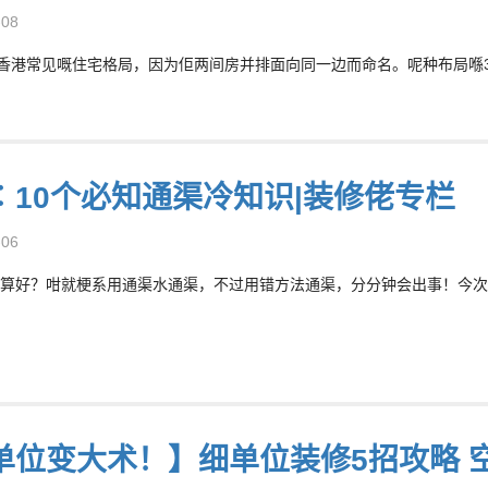
-08
系香港常见嘅住宅格局，因为佢两间房并排面向同一边而命名。呢种布局喺300
︰10个必知通渠冷知识|装修佬专栏
-06
算好？咁就梗系用通渠水通渠，不过用错方法通渠，分分钟会出事！今次教大
单位变大术！】细单位装修5招攻略 