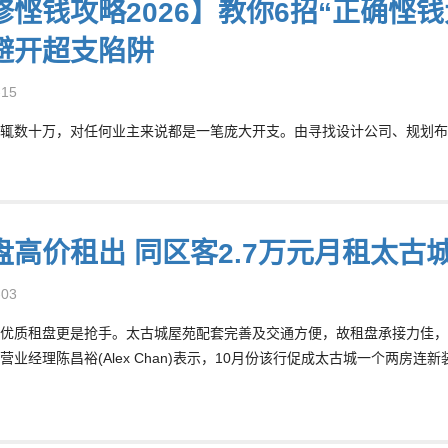
修悭钱攻略2026】教你6招“正确悭
避开超支陷阱
-15
辄数十万，对任何业主来说都是一笔庞大开支。由寻找设计公司、规划布局
盘高价租出 同区客2.7万元月租太古
-03
优质租盘更是抢手。太古城屋苑配套完善及交通方便，故租盘承接力佳，
营业经理陈昌裕(Alex Chan)表示，10月份该行促成太古城一个两房连