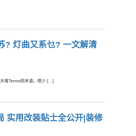
孖苏? 灯曲又系乜? 一文解清
erms同术语，唔少 […]
 实用改装贴士全公开|装修