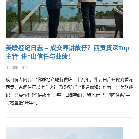
美联经纪日志 – 成交靠讲故仔？西贡资深Top
主管“讲”出信任与业绩！
2026-06-16
成日有人问我：“你喺地产呢行做咗二十几年，仲要由广州做到香港
西贡，点解仲可以咁有火？唔闷嘅咩？”我话你知：作为一个美联经
纪，只要你识得“讲故事”，每一日都新鲜。我入行早，𠮶阵仲系“手
写楼盘纸”嘅年代……