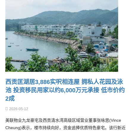
西贡匡湖居3,886实呎相连屋 拥私人花园及泳
池 投资移民用家以约6,000万元承接 低市价约
2成
2026-05-12
美联物业九龙豪宅及西贡清水湾高级区域营业董事张咏思(Vince
Cheung)表示，楼市持续向好，资金追捧优质特色豪宅。该行新近