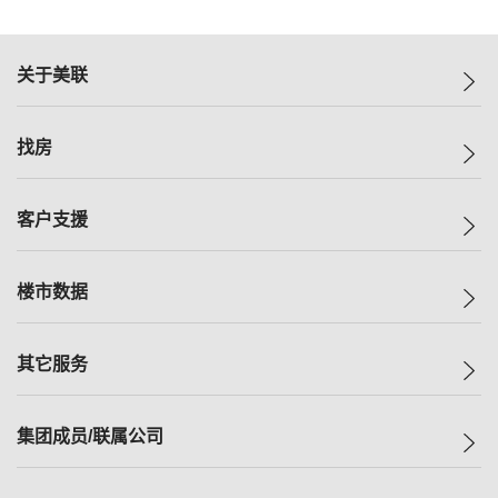
关于美联
美联集团
找房
投资者关系
集团动态
一手新房
客户支援
人才招募
买房
网站地图
上车
自助放盘
楼市数据
减价
专业经纪人
低价
分行网络
指数
其它服务
美联豪宅
查询热线
信心指数
独家楼盘
联络我们
最新成交
小区专页
租房
集团成员/联属公司
按揭计算机
历史成交
大湾区专页
居屋专页
负担能力计算机
成交数据
楼市资讯
买卖流程