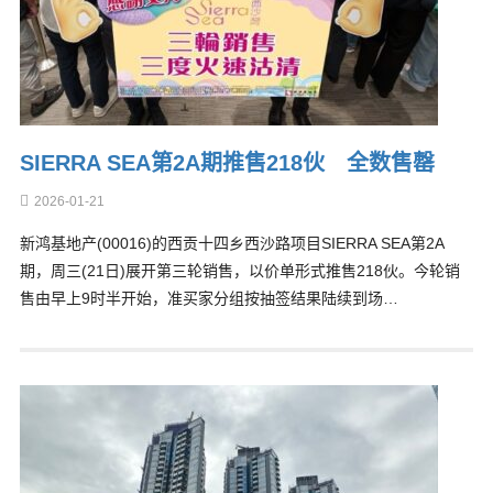
SIERRA SEA第2A期推售218伙 全数售罄
2026-01-21
新鸿基地产(00016)的西贡十四乡西沙路项目SIERRA SEA第2A
期，周三(21日)展开第三轮销售，以价单形式推售218伙。今轮销
售由早上9时半开始，准买家分组按抽签结果陆续到场…