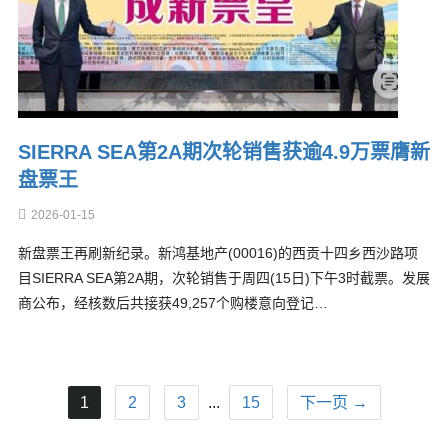
SIERRA SEA第2A期次轮销售获逾4.9万票膺新
盘票王
2026-01-15
新盘票王再刷新纪录。新鸿基地产(00016)的西贡十四乡西沙路项
目SIERRA SEA第2A期，次轮销售于周四(15日)下午3时截票。发展
商公布，经核数后共接获49,257个购楼意向登记…
1
2
3
...
15
下一页 →