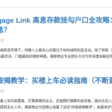
tgage Link 高息存款挂勾户口全
息？
-10
或高息环境下，供楼人士最关心的莫过于如何减轻利息支出。除了转按（Remort
为最灵活、门槛最低的理财神盾。美联物业专业团队今日为你深度拆解这
按揭教学：买楼上车必读指南（不断
-09
备上车的首置客、打算换楼的业主，还是精打细算的投资者，面对五花八
感到无从入手。美联物业为您精心准备了这份“终极按揭教学”，由基本