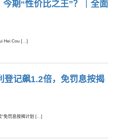
包︰今期“性价比之王”？｜全面
 Cou […]
登记飙1.2倍，免罚息按揭
“免罚息按揭计划 […]