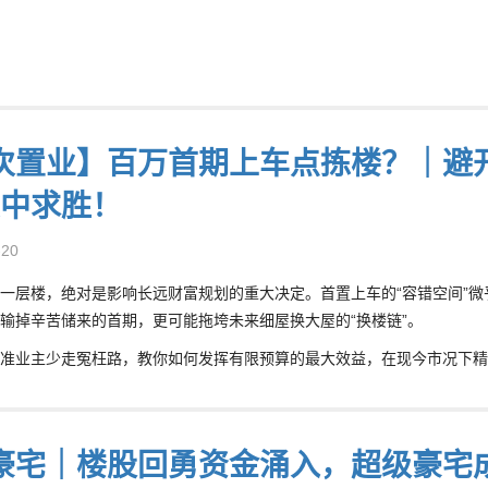
次置业】百万首期上车点拣楼？｜避开
稳中求胜！
-20
一层楼，绝对是影响长远财富规划的重大决定。首置上车的“容错空间”
输掉辛苦储来的首期，更可能拖垮未来细屋换大屋的“换楼链”。
准业主少走冤枉路，教你如何发挥有限预算的最大效益，在现今市况下精
豪宅｜楼股回勇资金涌入，超级豪宅