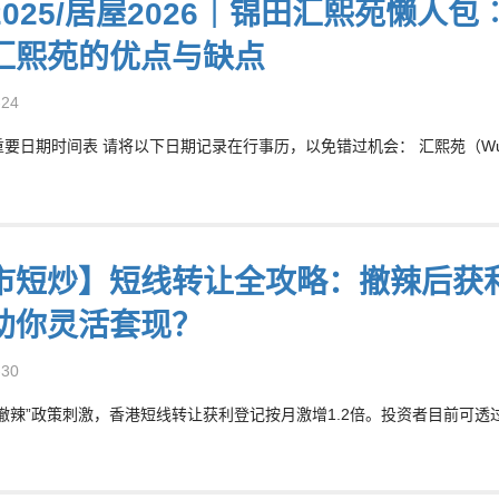
2025/居屋2026｜锦田汇熙苑懒人
汇熙苑的优点与缺点
-24
重要日期时间表 请将以下日期记录在行事历，以免错过机会： 汇熙苑（Wui Hei
市短炒】短线转让全攻略：撤辣后获利
助你灵活套现？
-30
受“撤辣”政策刺激，香港短线转让获利登记按月激增1.2倍。投资者目前可透过