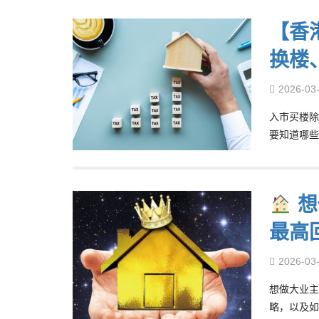
【香
换楼
2026-03
入市买楼除
要知道哪些
想
最高
2026-03
想做大业主
略，以及如