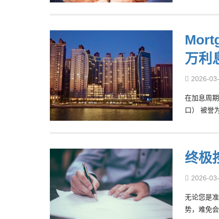
Mor
万利
2026-03
在加息周期
口） 被誉
终极
2026-03
无论您是准
势，难免会