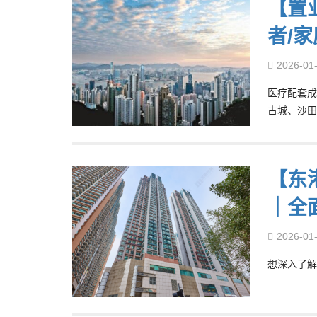
【置
者/
2026-01
医疗配套成
古城、沙田
【东港
｜全
2026-01
想深入了解东