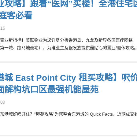
业攻略】跟着“医网”买楼！全港住宅
家庭客必看
-15
置业新指标！美联物业为您详尽分析香港岛、九龙及新界各区医疗网络。
第一城、跑马地豪宅），为准业主及银发族提供最贴心的置业/退休攻略
城 East Point City 租买攻
面解构坑口区最强机能屋苑
-09
港城好唔好住？“屋苑攻略”为您整合东港城的 Quick Facts、近期成交数