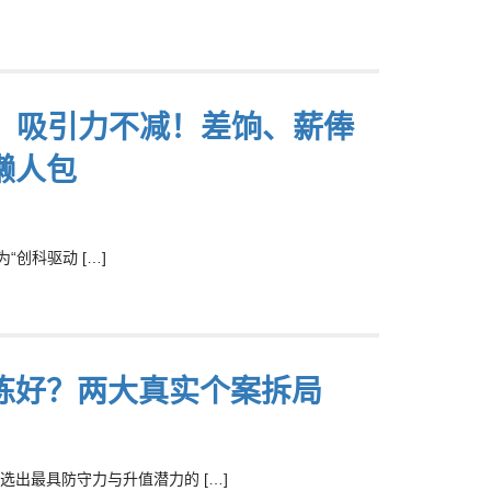
调整，吸引力不减！差饷、薪俸
懒人包
“创科驱动 […]
拣好？两大真实个案拆局
出最具防守力与升值潜力的 […]