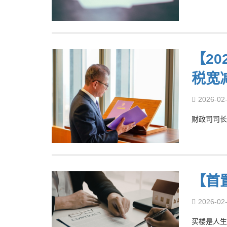
【2
税宽
2026-02
财政司司长陈
【首
2026-02
买楼是人生