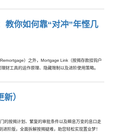
攻略：教你如何靠“对冲”年悭几
gage）之外，Mortgage Link（按揭存款挂钩户
项理财工具的运作原理、隐藏限制以及进阶使用策略。
更新）
门的按揭计划、繁复的审批条件以及瞬息万变的息口走
步到进阶版，全面拆解按揭疑难，助您轻松实现置业梦！