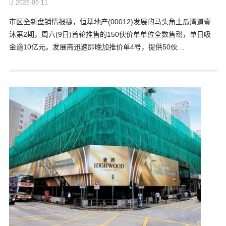
2026-05-11
市区全新盘销情报捷，恒基地产(00012)发展的马头角土瓜湾道壹
沐第2期，周六(9日)首轮推售的150伙价单单位全数售罄，单日吸
金逾10亿元。发展商迅速即晚加推价单4号，提供50伙…