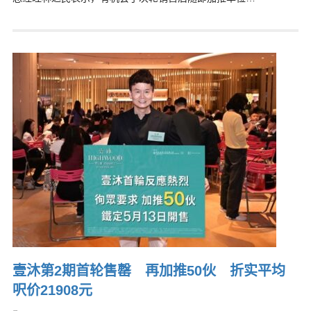
壹沐第2期首轮售罄 再加推50伙 折实平均
呎价21908元