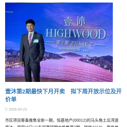
壹沐第2期最快下月开卖 拟下周开放示位及开
价单
2026-04-23
市区项目筹备推售全新一期，恒基地产(00012)的马头角土瓜湾道