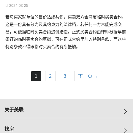
2024-03-25
若与买家就单位的售价达成共识，买卖双方会签署临时买卖合约。
这是一份具有效力及具约束力的法律档，若任何一方未能完成交
易，可依据临时买卖合约追讨赔偿。正式买卖合约由律师根据早前
签订的临时买卖合约草拟，可在正式合约里加入特别条款，而这些
特别条款不得跟临时买卖合约有所抵触。
1
2
3
下一页 →
关于美联
美联集团
找房