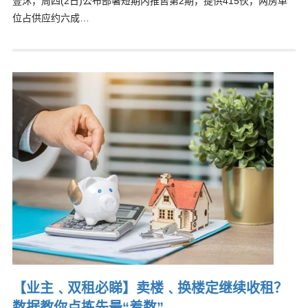
壹沐，周四(2日)公布部署短期内推售第2期，提供415伙，两房单
位占供应约六成…
【业主﹑双租必睇】卖楼﹑换楼定继续收租？
数据教你点拣先最“着数”