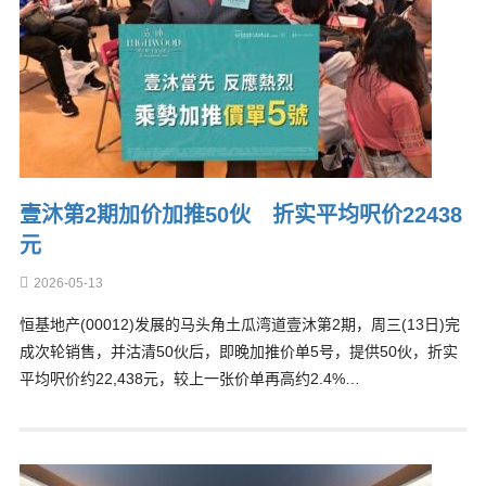
壹沐第2期加价加推50伙 折实平均呎价22438
元
2026-05-13
恒基地产(00012)发展的马头角土瓜湾道壹沐第2期，周三(13日)完
成次轮销售，并沽清50伙后，即晚加推价单5号，提供50伙，折实
平均呎价约22,438元，较上一张价单再高约2.4%…