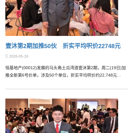
壹沐第2期加推50伙 折实平均呎价22748元
2026-05-19
恒基地产(00012)发展的马头角土瓜湾道壹沐第2期，周二(19日)加
推全新第6号价单，涉及50个单位，折实平均呎价约22,748元…