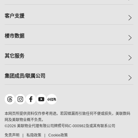
投资者关系
集团动态
一手新房
客户支援
人才招募
买房
网站地图
上车
自助放盘
楼市数据
减价
专业经纪人
低价
分行网络
指数
其它服务
美联豪宅
查询热线
信心指数
独家楼盘
联络我们
最新成交
小区专页
租房
集团成员/联属公司
按揭计算机
历史成交
大湾区专页
居屋专页
负担能力计算机
成交数据
楼市资讯
买卖流程
美联物业
转按计算机
小区成交排行榜
美联精英会
鋑联控股
*
缴款方式
地区百科
美联慈善基金
美联工商铺
*
本网页所提供资料仅作参考用途。若因错漏而引致任何不便或损失，美联数码
美善会
美联中国
网及美联物业概不负责。
地产经纪人管理协会
©
2026
美联物业代理有限公司牌照号码C-000982及或其有联系公司
美联澳门
申报已递交的购楼开盘
免责声明
私隐政策
Cookie政策
美联金融集团