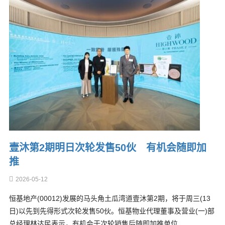
壹沐第2期明日次轮发售50伙 有机会随即加
推
2026-05-12
恒基地产(00012)发展的马头角土瓜湾道壹沐第2期，将于周三(13
日)以先到先得形式次轮发售50伙。恒基物业代理董事及营业(一)部
总经理林达民表示，有机会于次轮销售后随即加推单位…