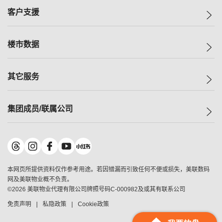
集团动态
一手新房
客户支援
人才招募
买房
网站地图
上车
自助放盘
楼市数据
减价
专业经纪人
低价
分行网络
指数
其它服务
美联豪宅
查询热线
信心指数
独家楼盘
联络我们
最新成交
小区专页
租房
集团成员/联属公司
按揭计算机
历史成交
大湾区专页
居屋专页
负担能力计算机
成交数据
楼市资讯
买卖流程
美联物业
转按计算机
小区成交排行榜
美联精英会
鋑联控股
*
缴款方式
地区百科
美联慈善基金
美联工商铺
*
本网页所提供资料仅作参考用途。若因错漏而引致任何不便或损失，美联数码
美善会
美联中国
网及美联物业概不负责。
地产经纪人管理协会
©
2026
美联物业代理有限公司牌照号码C-000982及或其有联系公司
美联澳门
申报已递交的购楼开盘
免责声明
私隐政策
Cookie政策
美联金融集团
美联移民顾问