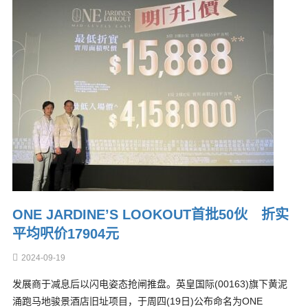
ONE JARDINE’S LOOKOUT首批50伙 折实
平均呎价17904元
2024-09-19
发展商于减息后以闪电姿态抢闸推盘。英皇国际(00163)旗下黄泥
涌跑马地骏景酒店旧址项目，于周四(19日)公布命名为ONE