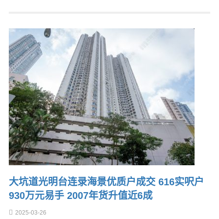
大坑道光明台连录海景优质户成交 616实呎户
930万元易手 2007年货升值近6成
2025-03-26