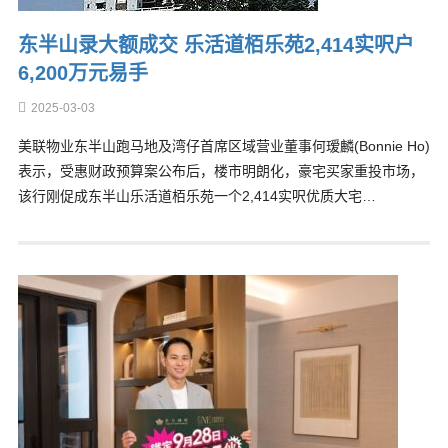
东半山录大额成交 乐活道栢乐苑2,414实呎户
6,200万元易手
2025-03-03
美联物业东半山跑马地及湾仔首席区域营业董事何瑷麟(Bonnie Ho)
表示，受惠财政预算案公布后，楼市明朗化，豪宅买家重投市场，
该行刚促成东半山乐活道栢乐苑一个2,414实呎优质大宅…