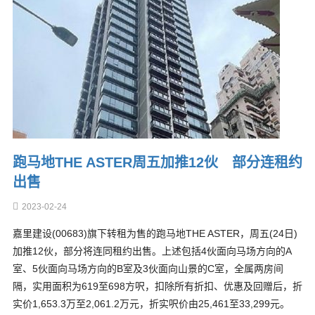
跑马地THE ASTER周五加推12伙 部分连租约
出售
2023-02-24
嘉里建设(00683)旗下转租为售的跑马地THE ASTER，周五(24日)
加推12伙，部分将连同租约出售。上述包括4伙面向马场方向的A
室、5伙面向马场方向的B室及3伙面向山景的C室，全属两房间
隔，实用面积为619至698方呎，扣除所有折扣、优惠及回赠后，折
实价1,653.3万至2,061.2万元，折实呎价由25,461至33,299元。