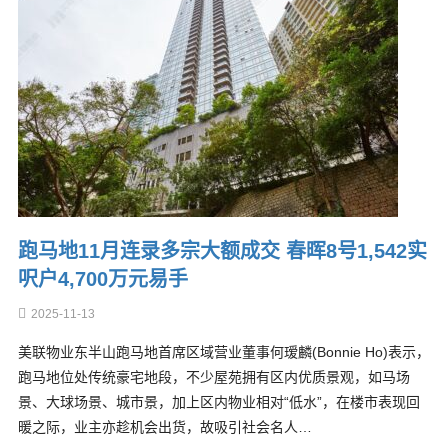
跑马地11月连录多宗大额成交 春晖8号1,542实
呎户4,700万元易手
2025-11-13
美联物业东半山跑马地首席区域营业董事何瑷麟(Bonnie Ho)表示，
跑马地位处传统豪宅地段，不少屋苑拥有区内优质景观，如马场
景、大球场景、城市景，加上区内物业相对“低水”，在楼市表现回
暖之际，业主亦趁机会出货，故吸引社会名人…