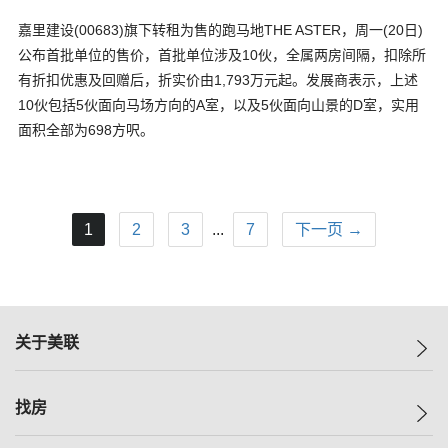
嘉里建设(00683)旗下转租为售的跑马地THE ASTER，周一(20日)
公布首批单位的售价，首批单位涉及10伙，全属两房间隔，扣除所
有折扣优惠及回赠后，折实价由1,793万元起。发展商表示，上述
10伙包括5伙面向马场方向的A室，以及5伙面向山景的D室，实用
面积全部为698方呎。
1
2
3
...
7
下一页 →
关于美联
美联集团
找房
投资者关系