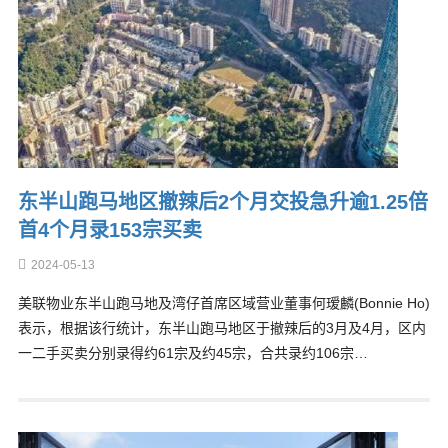
东半山跑马地区撤辣后2个月交投急升逾1.25倍
首4个月录153宗买卖
2024-05-13
美联物业东半山跑马地及湾仔首席区域营业董事何瑷麟(Bonnie Ho)
表示，根据该行统计，东半山跑马地区于撤辣后的3月及4月，区内
一二手买卖分别录得约61宗及约45宗，合共录约106宗…