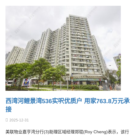
西湾河鲤景湾536实呎优质户 用家763.8万元承
接
2025-12-31
美联物业嘉亨湾分行(3)助理区域经理郑琨(Roy Cheng)表示，该行