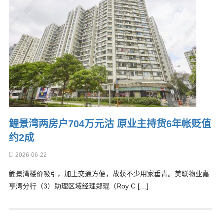
鲤景湾两房户704万元沽 原业主持货6年帐贬值
约2成
2026-06-22
鲤景湾楼价吸引，加上交通方便，故获不少用家垂青。美联物业嘉
亨湾分行（3）助理区域经理郑琨（Roy C […]