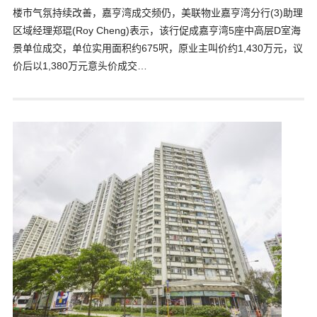
楼市气氛持续改善，嘉亨湾成交频仍，美联物业嘉亨湾分行(3)助理
区域经理郑琨(Roy Cheng)表示，该行促成嘉亨湾5座中高层D室海
景单位成交，单位实用面积约675呎，原业主叫价约1,430万元，议
价后以1,380万元意头价成交…