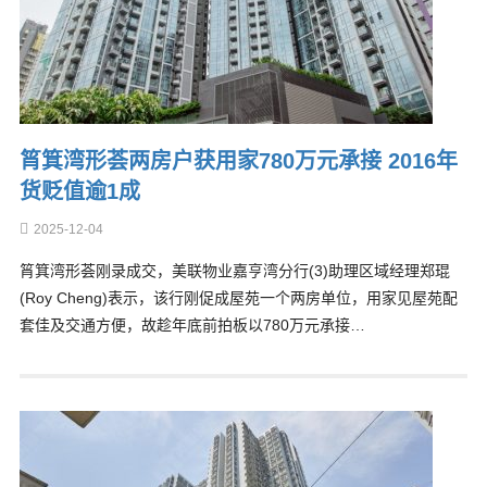
筲箕湾形荟两房户获用家780万元承接 2016年
货贬值逾1成
2025-12-04
筲箕湾形荟刚录成交，美联物业嘉亨湾分行(3)助理区域经理郑琨
(Roy Cheng)表示，该行刚促成屋苑一个两房单位，用家见屋苑配
套佳及交通方便，故趁年底前拍板以780万元承接…