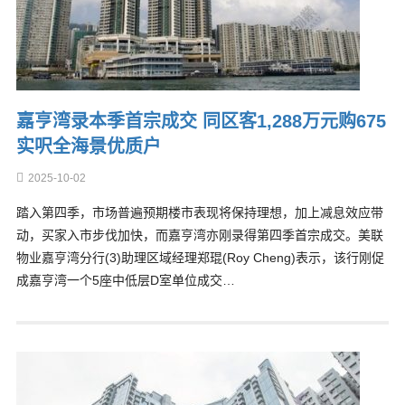
嘉亨湾录本季首宗成交 同区客1,288万元购675
实呎全海景优质户
2025-10-02
踏入第四季，市场普遍预期楼市表现将保持理想，加上减息效应带
动，买家入市步伐加快，而嘉亨湾亦刚录得第四季首宗成交。美联
物业嘉亨湾分行(3)助理区域经理郑琨(Roy Cheng)表示，该行刚促
成嘉亨湾一个5座中低层D室单位成交…