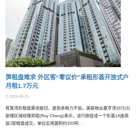
笋租盘难求 外区客“零议价”承租形荟开放式户
月租1.7万元
2025-09-25
筲箕湾形租盘需求殷切，屋苑承租力不俗。美联物业嘉亨湾分行(3)
助理区域经理郑琨(Roy Cheng)表示，该行刚促成一个形荟1A座高
层J室租盘成交，单位实用面积约333呎…