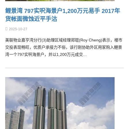
鲤景湾 797实呎海景户1,200万元易手 2017年
货帐面微蚀近平手沽
2025-10-27
美联物业嘉亨湾分行(3)助理区域经理郑琨(Roy Cheng)表示，楼市
交投表现畅旺，优质户承接力不俗，该行刚协助外区用家购入鲤景
湾一个797实呎海景户，并以1,200万元成交…