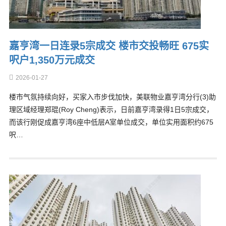
嘉亨湾一日连录5宗成交 楼市交投畅旺 675实
呎户1,350万元成交
2026-01-27
楼市气氛持续向好，买家入市步伐加快，美联物业嘉亨湾分行(3)助
理区域经理郑琨(Roy Cheng)表示，日前嘉亨湾录得1日5宗成交，
而该行刚促成嘉亨湾6座中低层A室单位成交，单位实用面积约675
呎…