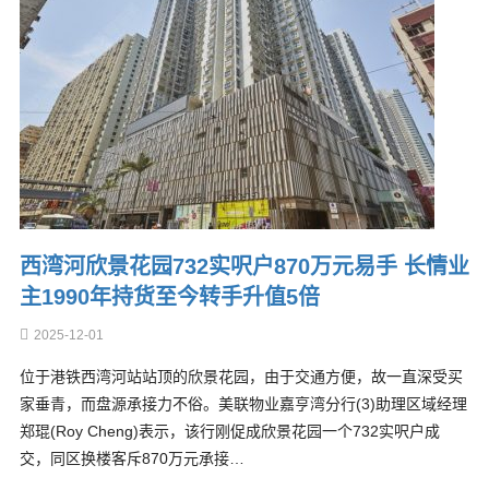
西湾河欣景花园732实呎户870万元易手 长情业
主1990年持货至今转手升值5倍
2025-12-01
位于港铁西湾河站站顶的欣景花园，由于交通方便，故一直深受买
家垂青，而盘源承接力不俗。美联物业嘉亨湾分行(3)助理区域经理
郑琨(Roy Cheng)表示，该行刚促成欣景花园一个732实呎户成
交，同区换楼客斥870万元承接…