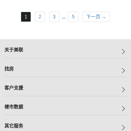
1
2
3
...
5
下一页 →
关于美联
美联集团
找房
投资者关系
集团动态
一手新房
客户支援
人才招募
买房
网站地图
上车
自助放盘
楼市数据
减价
专业经纪人
低价
分行网络
指数
其它服务
美联豪宅
查询热线