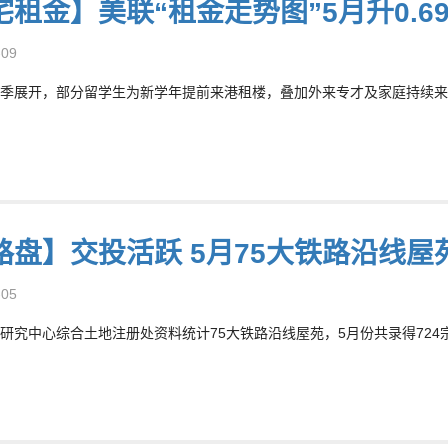
租金】美联“租金走势图”5月升0.69
-09
季展开，部分留学生为新学年提前来港租楼，叠加外来专才及家庭持续来港
路盘】交投活跃 5月75大铁路沿线屋
-05
研究中心综合土地注册处资料统计75大铁路沿线屋苑，5月份共录得724宗二