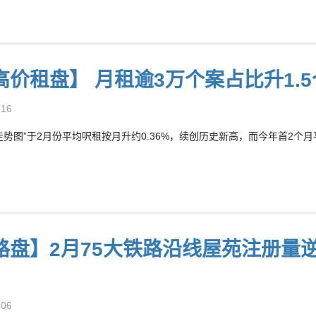
高价租盘】 月租逾3万个案占比升1.
-16
走势图”于2月份平均呎租按月升约0.36%，续创历史新高，而今年首2个月平均
路盘】2月75大铁路沿线屋苑注册量
！
-06