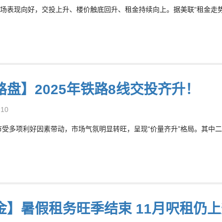
场表现向好，交投上升、楼价触底回升、租金持续向上。据美联“租金走势图”
路盘】2025年铁路8线交投齐升！
-10
楼市受多项利好因素带动，市场气氛明显转旺，呈现“价量齐升”格局。其中二手
金】暑假租务旺季结束 11月呎租仍上