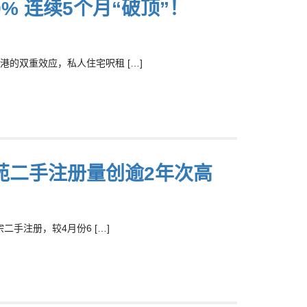
% 连续5个月“破顶”！
的双重效应，私人住宅呎租 […]
苑二手注册量创逾2年次高
手注册，较4月份6 […]