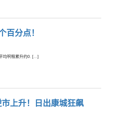
5个百分点！
呎租累升约0. […]
逆市上升！日出康城狂飙