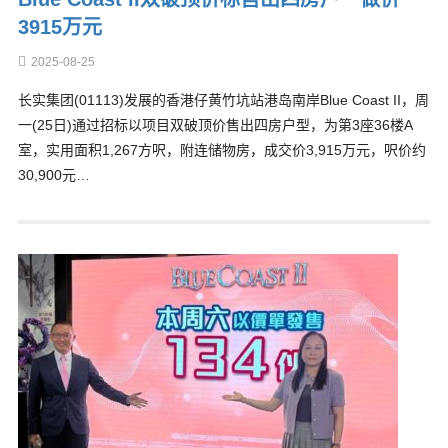
3915万元
2025-08-25
长实集团(01113)发展的香港仔黄竹坑站港岛南岸Blue Coast II，周
一(25日)通过招标以项目双破顶价售出四房户型，为第3座36楼A
室，实用面积1,267方呎，附连储物房，成交价3,915万元，呎价约
30,900元…