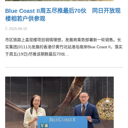
Blue Coast II周五尽推最后70伙 同日开放现
楼相若户供参观
2025-09-15
市区铁路上盖现楼项目销情理想，发展商乘势部署新一轮销售。长
实集团(01113)发展的香港仔黄竹坑站港岛南岸Blue Coast II，落实
于周五(19日)尽推该期数最后70伙…