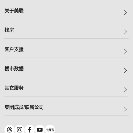
关于美联
美联集团
找房
投资者关系
集团动态
一手新房
客户支援
人才招募
买房
网站地图
上车
自助放盘
楼市数据
减价
专业经纪人
低价
分行网络
指数
其它服务
美联豪宅
查询热线
信心指数
独家楼盘
联络我们
最新成交
小区专页
租房
集团成员/联属公司
按揭计算机
历史成交
大湾区专页
居屋专页
负担能力计算机
成交数据
楼市资讯
买卖流程
美联物业
转按计算机
小区成交排行榜
美联精英会