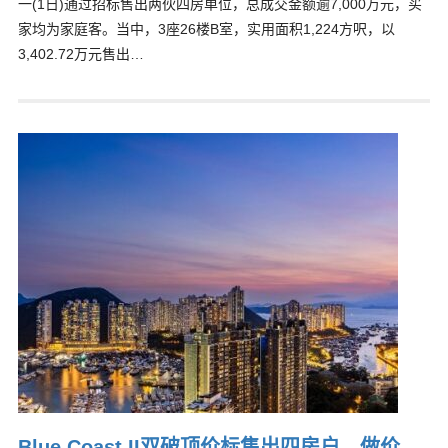
一(1日)通过招标售出两伙四房单位，总成交金额逾7,000万元，买
家均为家庭客。当中，3座26楼B室，实用面积1,224方呎，以
3,402.72万元售出…
Blue Coast II双破顶价标售出四房户 做价