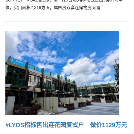
BORRETT ROAD第1期，周一(29日)以招标形式售出5楼07号单
位，实用面积2,316方呎，属四房双套连储物房间隔…
#LYOS招标售出连花园复式户 做价1129万元