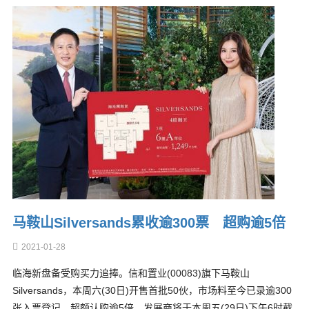
马鞍山Silversands累收逾300票 超购逾5倍
2021-01-28
临海新盘备受购买力追捧。信和置业(00083)旗下马鞍山
Silversands，本周六(30日)开售首批50伙，市场料至今已录逾300
张入票登记，超额认购逾5倍，发展商将于本周五(29日)下午6时截