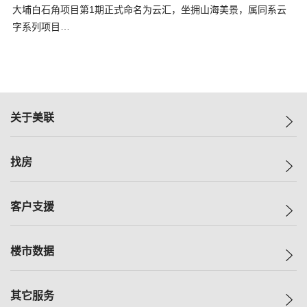
大埔白石角项目第1期正式命名为云汇，坐拥山海美景，属同系云
字系列项目…
关于美联
美联集团
找房
投资者关系
集团动态
一手新房
客户支援
人才招募
买房
网站地图
上车
自助放盘
楼市数据
减价
专业经纪人
低价
分行网络
指数
其它服务
美联豪宅
查询热线