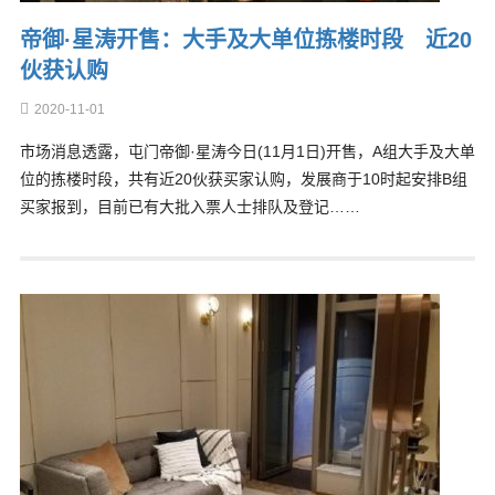
帝御·星涛开售：大手及大单位拣楼时段 近20
伙获认购
2020-11-01
市场消息透露，屯门帝御·星涛今日(11月1日)开售，A组大手及大单
位的拣楼时段，共有近20伙获买家认购，发展商于10时起安排B组
买家报到，目前已有大批入票人士排队及登记……