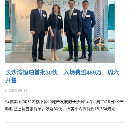
长沙湾恒珀首批30伙 入场费逾489万 周六
开售
2024-06-19
恒和集团(00513)旗下恒和地产发展的长沙湾恒珀，周三(19日)公布
昨晚已上载首张价单，涉及30伙，折实平均呎价约18,754港元…