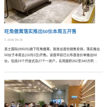
旺角傲寓落实推出50伙本周五开售
2020-09-28
其士国际(00025)旗下旺角傲寓，刚发出首份销售安排，落实推出
50伙于本周五(10月2日)开售。该盘早前已公布首张价单推出50
伙，包括23个开放式及27个一房户，实用面积262至340方呎….