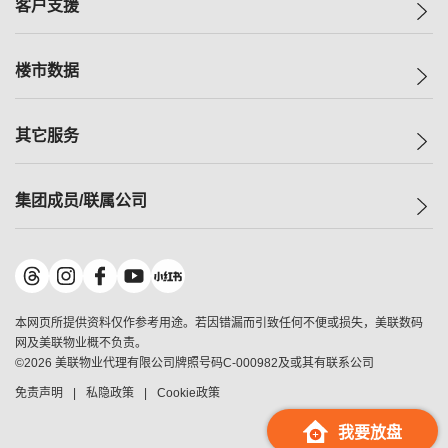
客户支援
人才招募
买房
网站地图
上车
自助放盘
楼市数据
减价
专业经纪人
低价
分行网络
指数
其它服务
美联豪宅
查询热线
信心指数
独家楼盘
联络我们
最新成交
小区专页
租房
集团成员/联属公司
按揭计算机
历史成交
大湾区专页
居屋专页
负担能力计算机
成交数据
楼市资讯
买卖流程
美联物业
转按计算机
小区成交排行榜
美联精英会
鋑联控股
*
缴款方式
地区百科
美联慈善基金
美联工商铺
*
本网页所提供资料仅作参考用途。若因错漏而引致任何不便或损失，美联数码
美善会
美联中国
网及美联物业概不负责。
地产经纪人管理协会
©
2026
美联物业代理有限公司牌照号码C-000982及或其有联系公司
美联澳门
申报已递交的购楼开盘
免责声明
私隐政策
Cookie政策
美联金融集团
美联移民顾问
我要放盘