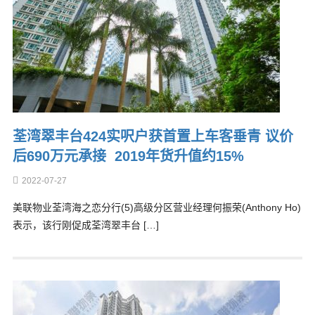
荃湾翠丰台424实呎户获首置上车客垂青 议价
后690万元承接 2019年货升值约15%
2022-07-27
美联物业荃湾海之恋分行(5)高级分区营业经理何振荣(Anthony Ho)
表示，该行刚促成荃湾翠丰台 […]