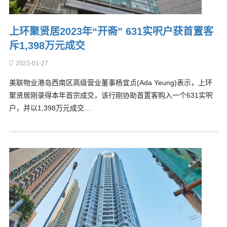
上环聚贤居2023年“开斋” 631实呎户获首置客
斥1,398万元成交
2023-01-27
美联物业港岛西南区高级营业董事杨宜贞(Ada Yeung)表示，上环
聚贤居刚录得本年首宗成交，该行刚协助首置客购入一个631实呎
户，并以1,398万元成交…