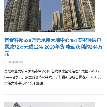
首置客斥528万元承接大埔中心451实呎顶层户
累减72万元或12% 2010年货 帐面获利约244万
元
2024-01-08
美联物业大埔 – 大埔市中心分行首席联席区域经理梁苇姮 (Winky
Leung)表示，放盘减价情况持续，该行最新促成首置客斥528万元
承接大埔中心451实呎顶层户…