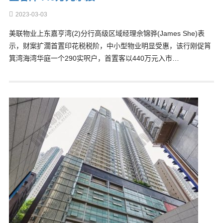
2023-03-03
美联物业上东嘉亨湾(2)分行高级区域经理佘锦骅(James She)表
示，财案扩濶首置印花税税阶，中小型物业明显受惠，该行刚促筲
箕湾海湾华庭一个290实呎户，首置客以440万元入市…