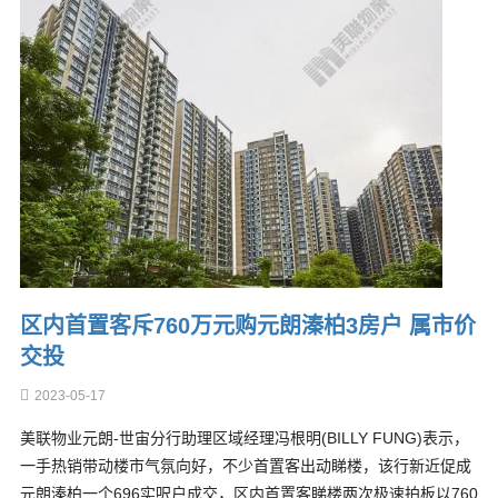
区内首置客斥760万元购元朗溱柏3房户 属市价
交投
2023-05-17
美联物业元朗-世宙分行助理区域经理冯根明(BILLY FUNG)表示，
一手热销带动楼市气氛向好，不少首置客出动睇楼，该行新近促成
元朗溱柏一个696实呎户成交，区内首置客睇楼两次极速拍板以760