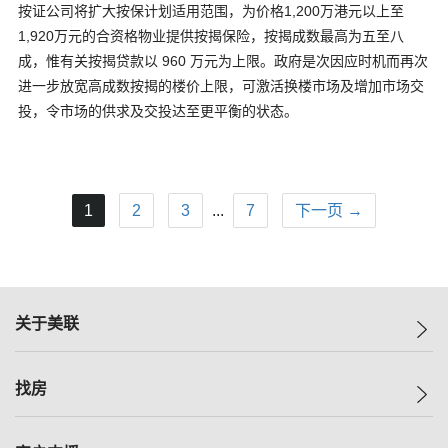
按证公司将扩大按保计划适用范围，为价格1,200万港元以上至
1,920万元的合资格物业提供按揭保险，按揭成数最高为五至八
成，惟有关按揭贷款以 960 万元为上限。政府是次因应时机而再次
进一步放宽高成数按揭的楼价上限，可激活换楼市场及增加市场交
投，令市场的供求及交投达至更平衡的状态。
1
2
3
...
7
下一页 →
关于美联
美联集团
找房
投资者关系
集团动态
一手新房