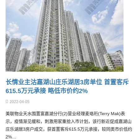
长情业主沽嘉湖山庄乐湖居3房单位 首置客斥
615.5万元承接 略低市价约2%
2022-04-05
美联物业天水围置富嘉湖分行(2)营业经理麦珞珩(Terry Mak)表
示，疫情渐见缓和，刺激用家重拾入市计划，该行新近促成嘉湖山
庄乐湖居3房户成交，获首置客斥615.5万元承接，较同类市价低约
2%…