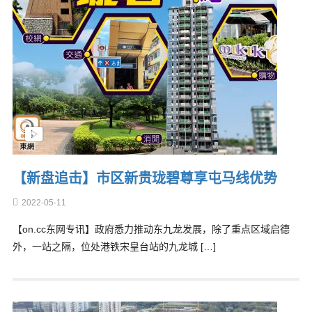
【新盘追击】市区新贵珑碧尊享屯马线优势
2022-05-11
【on.cc东网专讯】政府悉力推动东九龙发展，除了重点区域启德
外，一站之隔，位处港铁宋皇台站的九龙城 […]