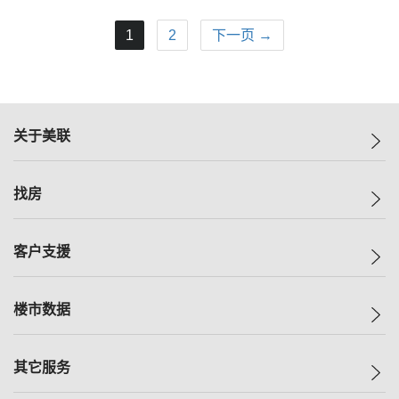
1
2
下一页 →
关于美联
美联集团
找房
投资者关系
集团动态
一手新房
客户支援
人才招募
买房
网站地图
上车
自助放盘
楼市数据
减价
专业经纪人
低价
分行网络
指数
其它服务
美联豪宅
查询热线
信心指数
独家楼盘