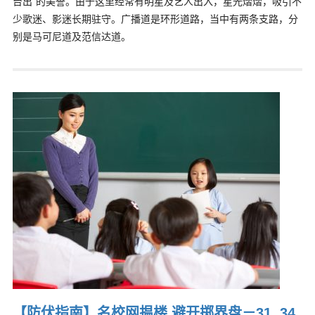
台出”的美誉。由于这里经常有明星及艺人出入，星光熠熠，吸引不
少歌迷、影迷长期驻守。广播道是环形道路，当中有两条支路，分
别是马可尼道及范信达道。
【防伏指南】名校网揾楼 避开掷界盘－31, 34,