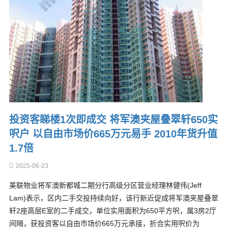
投资客睇楼1次即成交 将军澳夹屋叠翠轩650实
呎户 以自由市场价665万元易手 2010年货升值
1.7倍
2025-06-23
美联物业将军澳新都城二期分行高级分区营业经理林健伟(Jeff
Lam)表示，区内二手交投持续向好，该行新近促成将军澳夹屋叠翠
轩2座高层E室的二手成交，单位实用面积为650平方呎，属3房2厅
间隔，获投资客以自由市场价665万元承接，折合实用呎价为