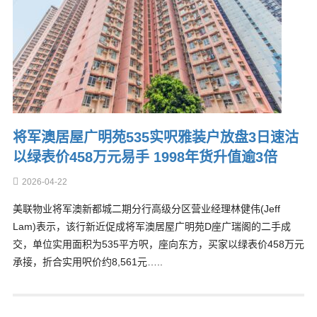
将军澳居屋广明苑535实呎雅装户放盘3日速沽
以绿表价458万元易手 1998年货升值逾3倍
2026-04-22
美联物业将军澳新都城二期分行高级分区营业经理林健伟(Jeff
Lam)表示，该行新近促成将军澳居屋广明苑D座广瑞阁的二手成
交，单位实用面积为535平方呎，座向东方，买家以绿表价458万元
承接，折合实用呎价约8,561元…..