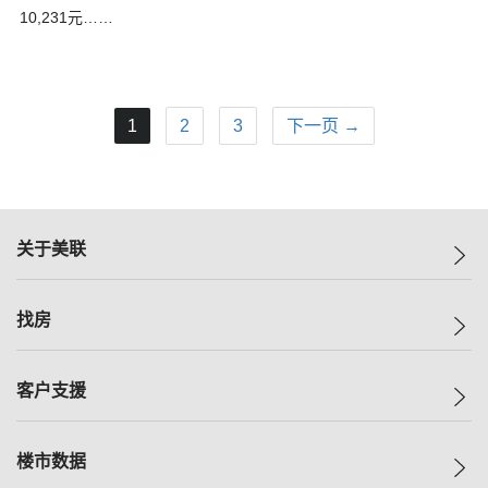
10,231元……
1
2
3
下一页 →
关于美联
美联集团
找房
投资者关系
集团动态
一手新房
客户支援
人才招募
买房
网站地图
上车
自助放盘
楼市数据
减价
专业经纪人