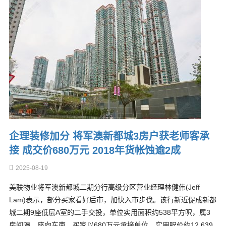
企理装修加分 将军澳新都城3房户获老师客承
接 成交价680万元 2018年货帐蚀逾2成
2025-08-19
美联物业将军澳新都城二期分行高级分区营业经理林健伟(Jeff
Lam)表示，部分买家看好后市，加快入市步伐。该行新近促成新都
城二期9座低层A室的二手交投，单位实用面积约538平方呎，属3
房间隔，座向东南，买家以680万元承接单位，实用呎价约12,639