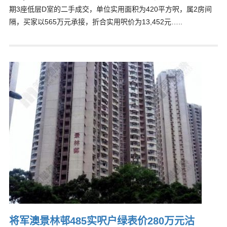
期3座低层D室的二手成交，单位实用面积为420平方呎，属2房间
隔，买家以565万元承接，折合实用呎价为13,452元…..
将军澳景林邨485实呎户绿表价280万元沽