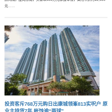
元……
投资客斥768万元购日出康城领峯813实呎户 原
业主持货7年 帐蚀逾“两球”