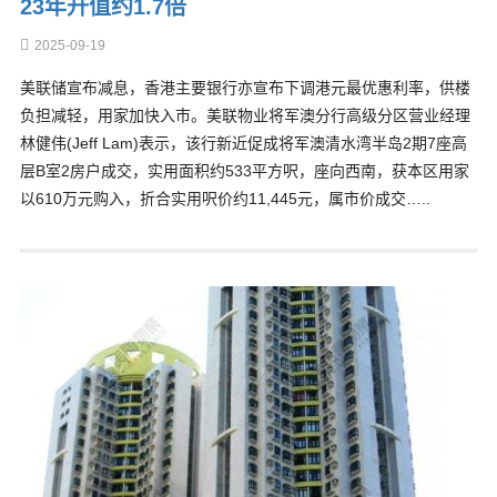
23年升值约1.7倍
2025-09-19
美联储宣布减息，香港主要银行亦宣布下调港元最优惠利率，供楼
负担减轻，用家加快入市。美联物业将军澳分行高级分区营业经理
林健伟(Jeff Lam)表示，该行新近促成将军澳清水湾半岛2期7座高
层B室2房户成交，实用面积约533平方呎，座向西南，获本区用家
以610万元购入，折合实用呎价约11,445元，属市价成交…..