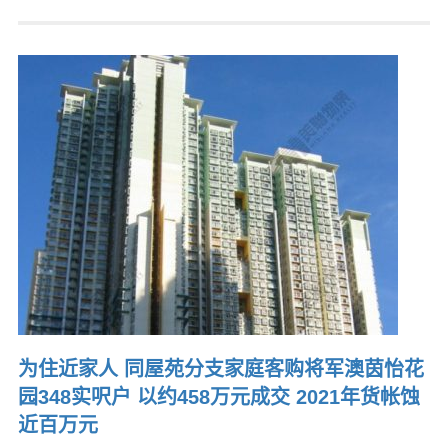
为住近家人 同屋苑分支家庭客购将军澳茵怡花
园348实呎户 以约458万元成交 2021年货帐蚀
近百万元