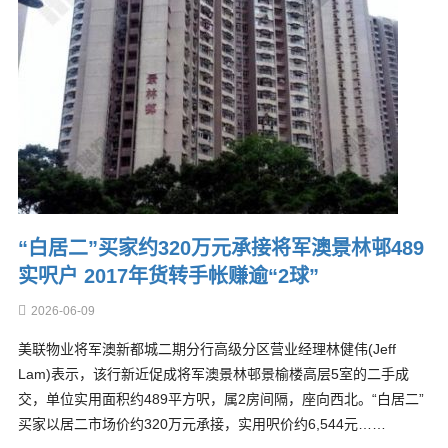
“白居二”买家约320万元承接将军澳景林邨489
实呎户 2017年货转手帐赚逾“2球”
2026-06-09
美联物业将军澳新都城二期分行高级分区营业经理林健伟(Jeff
Lam)表示，该行新近促成将军澳景林邨景榆楼高层5室的二手成
交，单位实用面积约489平方呎，属2房间隔，座向西北。“白居二”
买家以居二市场价约320万元承接，实用呎价约6,544元……