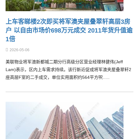
上车客睇楼2次即买将军澳夹屋叠翠轩高层3房
户 以自由市场价698万元成交 2011年货升值逾
1倍
2026-05-06
美联物业将军澳新都城二期分行高级分区营业经理林健伟(Jeff
Lam)表示，区内上车需求持续。该行新近促成将军澳夹屋叠翠轩2
座高层F室的二手成交，单位实用面积约564平方呎…..