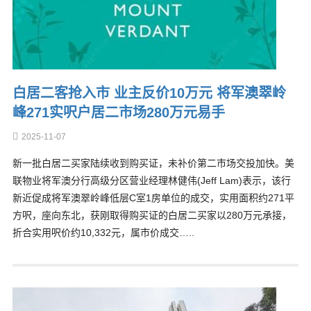
白居二客抢入市 业主反价10万元 将军澳翠岭
峰271实呎户居二市场280万元易手
2025-11-07
新一批白居二买家陆续收到购买证，未补价第二市场交投加快。美
联物业将军澳分行高级分区营业经理林健伟(Jeff Lam)表示，该行
新近促成将军澳翠岭峰低层C室1房单位的成交，实用面积约271平
方呎，座向东北，获刚取得购买证的白居二买家以280万元承接，
折合实用呎价约10,332元，属市价成交…..