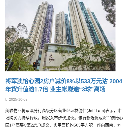
将军澳怡心园2房户减价8%以533万元沽 2004
年货升值逾1.7倍 业主帐赚逾“3球”离场
2025-10-03
美联物业将军澳分行高级分区营业经理林健伟(Jeff Lam)表示，市
场购买力持续释放，用家入市步伐加快。该行新近促成将军澳怡心
园1座高层C室2房户成交，实用面积约503平方呎，座向西南，九