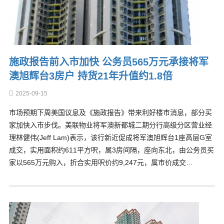
施政报告前入市加快 公务员565万元承接将军
澳旭辉台3房户 持货21年升值约1.8倍
2025-09-15
市场预期下周美国议息及《施政报告》带来利好楼市消息，部分买
家加快入市步伐。美联物业将军澳新都城二期分行高级分区营业经
理林健伟(Jeff Lam)表示，该行新近促成将军澳旭辉台1座高层G室
成交，实用面积约611平方呎，属3房间隔，座向东北，由公务员买
家以565万元购入，折合实用呎价约9,247元，属市价成交…