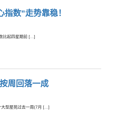
心指数”走势靠稳！
数比起四星期前 […]
投按周回落一成
型屋苑过去一周(7月 […]