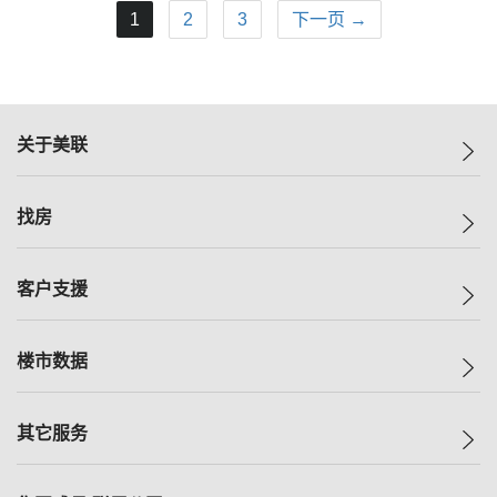
1
2
3
下一页 →
关于美联
美联集团
找房
投资者关系
集团动态
一手新房
客户支援
人才招募
买房
网站地图
上车
自助放盘
楼市数据
减价
专业经纪人
低价
分行网络
指数
其它服务
美联豪宅
查询热线
信心指数
独家楼盘
联络我们
最新成交