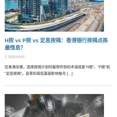
H按 vs P按 vs 定息按揭：香港银行按揭点拣
最悭息？
2026-03-07
在香港买楼，选择按揭计划时最常听到的术语就是“H按”、“P按”和
“定息按揭”。息率的高低直接影响每月 […]