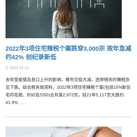
2022年3项住宅辣税个案跌穿3,000宗 按年急减
约42% 创纪录新低
2023-01-11
去年受疫情及息口上升的影响，楼市交投大减，连带相关的辣税亦
见下跌。综合税务局资料，2022年3项住宅辣税个案(包括15%新住
宅印花税、BSD及SSD)合共录2,972宗，较21年5,117宗大跌约
41.9%……