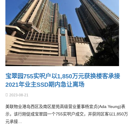
宝翠园755实呎户以1,850万元获换楼客承接
2021年业主SSD期内急让离场
2023-08-21
美联物业港岛西区及南区屋苑高级营业董事杨宜贞(Ada Yeung)表
示，该行刚促成宝翠园一个755实呎户成交，并获同区客以1,850万
元承接…