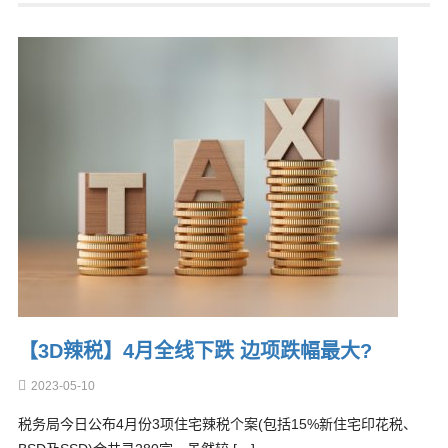
【3D辣税】4月全线下跌 边项跌幅最大?
2023-05-10
税务局今日公布4月份3项住宅辣税个案(包括15%新住宅印花税、