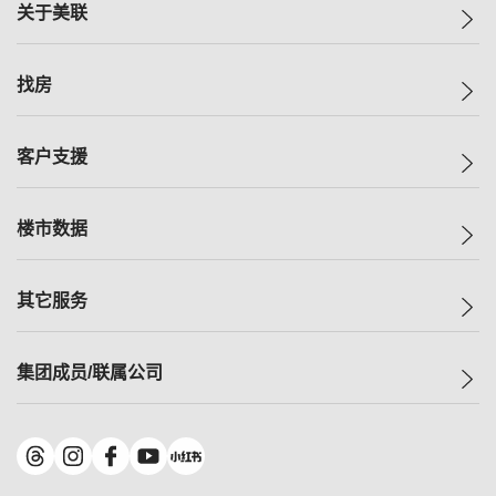
关于美联
美联集团
找房
投资者关系
集团动态
一手新房
客户支援
人才招募
买房
网站地图
上车
自助放盘
楼市数据
减价
专业经纪人
低价
分行网络
指数
其它服务
美联豪宅
查询热线
信心指数
独家楼盘
联络我们
最新成交
小区专页
租房
集团成员/联属公司
按揭计算机
历史成交
大湾区专页
居屋专页
负担能力计算机
成交数据
楼市资讯
买卖流程
美联物业
转按计算机
小区成交排行榜
美联精英会
鋑联控股
*
缴款方式
地区百科
美联慈善基金