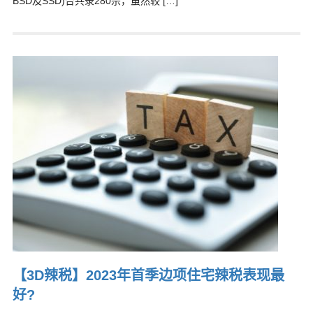
BSD及SSD)合共录280宗，虽然较 […]
【3D辣税】2023年首季边项住宅辣税表现最
好?