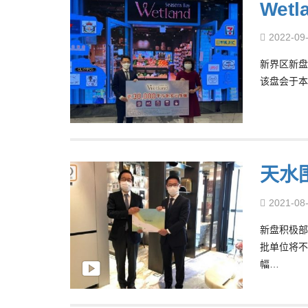
Wet
2022-09
新界区新盘伺
该盘会于本
天水围
2021-08
新盘积极部署
批单位将不少
幅…