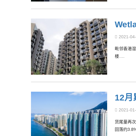
Wet
2021-04
毗邻香港湿地
楼….
12
2021-01
货尾量再次
回落约3.