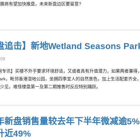
展商有望加快推盘，未来新盘边区要留意?
追击】新地Wetland Seasons Pa
-09
c东网专讯】买楼不外乎要求环境舒适，又或者具有升值潜力，如果两者兼得，更加
ns Park，毗邻香港湿地公园，坐拥四季宜人的自然景色，加上生活配套
少见，难怪楼盘第一及第二期推售时反应特别踊跃。
年新盘销售量较去年下半年微减逾5% 惟
升近49%