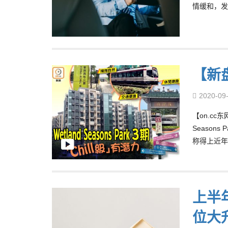
情缓和，发
【新盘
2020-09
【on.c
Seaso
称得上近年
上半
位大