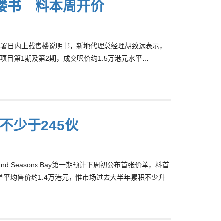
日内上楼书 料本周开价
ay第3期部署日内上载售楼说明书，新地代理总经理胡致远表示，
目第1期及第2期，成交呎价约1.5万港元水平…
料不少于245伙
d Seasons Bay第一期预计下周初公布首张价单，料首
一张价单平均售价约1.4万港元，惟市场过去大半年累积不少升