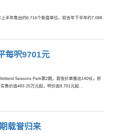
半年售出约6,716个新盘单位，较去年下半年约7,088
平每呎9701元
d Seasons Park第2期，首张价单推出140伙，折
价由483.25万元起，呎价由9,701元起…
第2期载誉归来