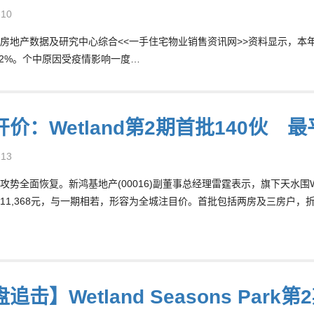
-10
房地产数据及研究中心综合<<一手住宅物业销售资讯网>>资料显示，本年上
.2%。个中原因受疫情影响一度…
价：Wetland第2期首批140伙 最
-13
势全面恢复。新鸿基地产(00016)副董事总经理雷霆表示，旗下天水围Wetlan
11,368元，与一期相若，形容为全城注目价。首批包括两房及三房户，折实售
追击】Wetland Seasons Park