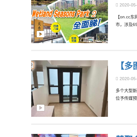
2020-05
【on.cc
市，涉及6
【多图
2020-05
多个大型新盘
位予传媒预