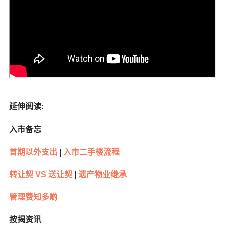
延伸阅读
:
入市备忘
首期以外支出
|
入市二手楼流程
转让契
VS
送让契
|
遗产物业继承
管理费知多啲
按揭资讯