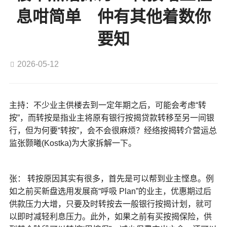
息咁简单 仲有其他着数你
要知
2026-05-12
主持：不少业主供楼去到一定年期之后，可能会考虑“转
按”，而转按是指业主将原有银行按揭贷款转移至另一间银
行，但为何要“转按”，会不会很麻烦？经络按揭转介营运总
监张颢曦(Kostka)为大家拆解一下。
张： 转按原因其实有很多，首先是可以帮到业主悭息。例
如之前买新盘选用发展商“呼吸 Plan”的业主，优惠期过后
供款压力大增，只要及时转按去一般银行按揭计划，就可
以即时减轻利息压力。
此外，如果之前有买按揭保险，供