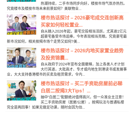
热潮持续，二手市场同步向好，楼按市场气氛亦热烈。
究竟楼市及楼按市场未来前景如何？美联物业...
楼市热话探讨 – 2026豪宅成交连创新高
买家如何轻松置业...
自从踏入2026年起，豪宅交投相当活跃，尤其逾1亿元
超豪宅备受市场追捧，今年表现相当亮眼。究竟豪宅最
新市况如何，相关按揭市场个走势又如何?美...
楼市热话探讨 – 2026内地买家置业趋势
及投资锦囊...
自从政府于2024年宣布全面撤辣，加上各类人才计划
大行其道，大批高才、专才或内地生到港读书或发展事
业，大大支持香港楼市的买卖及租赁需求，令内...
楼市热话探讨 – 买二手资助房屋前必睇
白居二按揭3大Tips！...
抽中“白居二”配额绝对值得高兴，但一众准业主注意！
买二手资助房屋（居屋/公屋），按揭玩法与普通私楼
完全是两回事！如果无做足功课，随时会因为估...