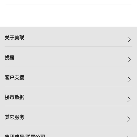
关于美联
美联集团
找房
投资者关系
集团动态
一手新房
客户支援
人才招募
买房
网站地图
上车
自助放盘
楼市数据
减价
专业经纪人
低价
分行网络
指数
其它服务
美联豪宅
查询热线
信心指数
独家楼盘
联络我们
最新成交
小区专页
租房