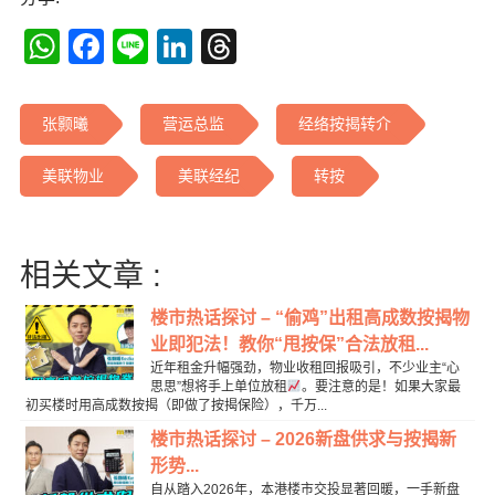
WhatsApp
Facebook
Line
LinkedIn
Threads
张颢曦
营运总监
经络按揭转介
美联物业
美联经纪
转按
相关文章 :
楼市热话探讨 – “偷鸡”出租高成数按揭物
业即犯法！教你“甩按保”合法放租...
近年租金升幅强劲，物业收租回报吸引，不少业主“心
思思”想将手上单位放租
。要注意的是！如果大家最
初买楼时用高成数按揭（即做了按揭保险），千万...
楼市热话探讨 – 2026新盘供求与按揭新
形势...
自从踏入2026年，本港楼市交投显著回暖，一手新盘