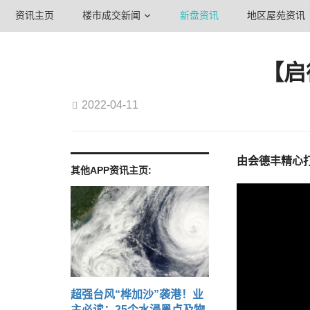
资讯主页
楼市成交新闻
新盘资讯
地区屋苑资讯
【启
2022-04-11
由
会德丰
精心
其他APP资讯主页:
超强台风“桦加沙”袭港！业
主必读：25个水浸黑点及物