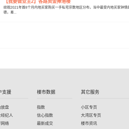
【我要做业主2】各路资金捧港楼
综观2021年首8个月内地买家购买一手私宅宗数地区分布，当中最受内地买家钟情
德，差...
户支援
楼市数据
其它服务
助放盘
指数
小区专页
业经纪人
信心指数
大湾区专页
行网络
最新成交
楼市资讯