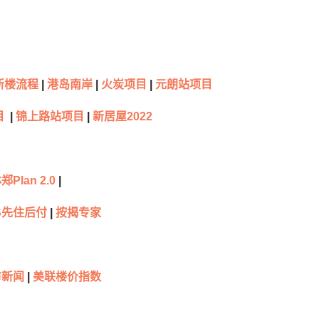
新楼流程
|
港岛南岸
|
火炭项目
|
元朗站项目
目
|
锦上路站项目
|
新居屋2022
郑Plan 2.0
|
S先住后付
|
按揭专家
市新闻
|
美联楼价指数