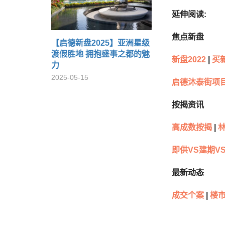
延伸阅读:
焦点新盘
【启德新盘2025】亚洲星级
渡假胜地 拥抱盛事之都的魅
新盘2022
|
买
力
2025-05-15
启德沐泰街项
按揭资讯
高成数按揭
|
林
即供VS建期V
最新动态
成交个案
|
楼