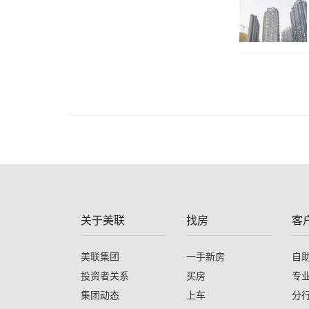
关于美联
找房
客
美联集团
一手新房
自
投资者关系
买房
专
集团动态
上车
分