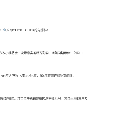
测！
立即CLICK一CLICK抢先攞料！...
，今次小编将会一次带您实地睇齐配套、间隔同埋示位！立即CL...
08平方呎的1A座38楼A室，属4房双套连储物室间隔，...
的跑道区。项目位于启德跑道区承丰道21号，项目由2幢高座及