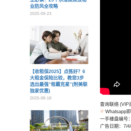
业防风全攻略
2025-09-23
【收租保2025】点拣好？6
大租金保险比较，教您3步
选出最强“租霸克星”(附美联
独家优惠)
2025-08-18
查询联络 (VI
Whatsa
一手楼盘编号：P
广告日期：7/4/