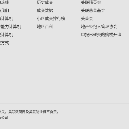
询热线
历史成交
美联精英会
络我们
成交数据
美联慈善基金
揭计算机
小区成交排行榜
美善会
担能力计算机
地区百科
地产经纪人管理协会
按计算机
申报已递交的购楼开盘
款方式
损失，美联数码网及美联物业概不负责。
系公司