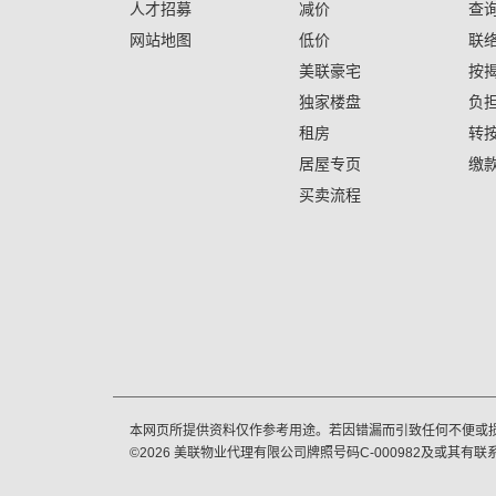
人才招募
减价
查
网站地图
低价
联
美联豪宅
按
独家楼盘
负
租房
转
居屋专页
缴
买卖流程
本网页所提供资料仅作参考用途。若因错漏而引致任何不便或
©
2026
美联物业代理有限公司牌照号码C-000982及或其有联