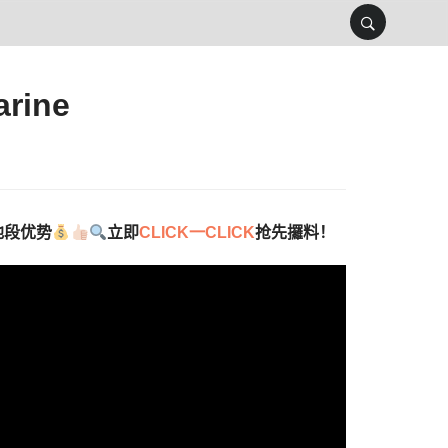
ine
地段优势
立即
CLICK一CLICK
抢先攞料
！