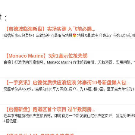
 :
【启德城临海新盘】实场实测 入飞前必睇...
启德新盘火热登场！启德城中心最临海地段
地段及配套有咩亮点？带您现场实
【Monaco Marine】3房1套示位抢先睇
会德丰打造摩纳哥度假风，Monaco Marine有住超强会所、无敌海景、实用间隔
【一手资讯】启德优质供应浪接浪 沐泰街10号新盘懒人包...
高座单位共453伙，最细为326平方呎的1房户，为1A座3楼B室。至于最大单位为1,7
【启德新盘】跑道区首个项目 过半数两房...
近年来市区新楼供应重镇启德，即将有另一个新发展住宅供应区面世，就是对正维港
1幢低座...