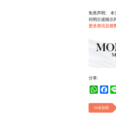
免责声明： 
何明示或暗示
更多
资讯及销
分享:
Wha
F
34名校网