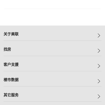
关于美联
美联集团
找房
投资者关系
集团动态
一手新房
客户支援
人才招募
买房
网站地图
上车
自助放盘
楼市数据
减价
专业经纪人
低价
分行网络
指数
其它服务
美联豪宅
查询热线
信心指数
独家楼盘
联络我们