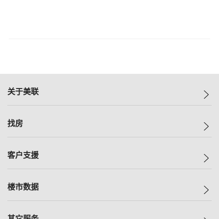
关于美联
美联集团
找房
投资者关系
集团动态
一手新房
客户支援
人才招募
买房
网站地图
上车
自助放盘
楼市数据
减价
专业经纪人
低价
分行网络
指数
其它服务