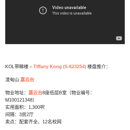
KOL带睇楼 –
Tiffany Kong (S-623254)
楼盘推介：
渣甸山
嘉云台
物业地址：
嘉云台
8座低层B室（物业编号：
M100121348）
实用面积：1,300呎
间隔：3房2厅
卖点：配套齐全、12名校网