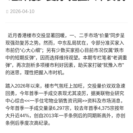
2026-04-10
近月香港楼市交投显著回暖，一、二手市场“价量”同步呈
现强劲复苏之势。然而，中东乱局犹在，令部分准买家入
市前仍“心大心细”；另有少数买家担心目前市况仅属“跌市
中的短期反弹”，因而选择维持观望。本期专栏笔者“老调重
弹”，再次剖析多项楼市利好因素，助买家打破“犹豫入市”
的迷思，理性把握入市时机。
踏入2026年以来，楼市气氛旺上加旺，交投量价双双急速
回勇，今年首季一手成交表现尤其凌厉，据美联物业研究
中心综合<<一手住宅物业销售资讯网>>资料及市场消息，
今年首季一手成交量录6,297宗，较去年首季4,375宗按年
大升近44%，创自2013年一手条例后的同期新高外，亦创
条例后季度次高纪录。