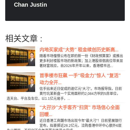
Chan Justin
相关文章 :
内地买家成“大势” 租金续创历史新高...
随着市场憧憬公布在即的新一份《财政预算案》或推出
更多利好楼股市场的新政策；加上港股徘徊高位带来显
著财富效应，自2026年开年以来，香港楼市迅...
首季楼市狂飙 一手“吸金力”惊人 “复活”
动力全开...
信手拈来近日促成的逾亿元“大刁”。市场报导指，日前
黄竹坑某新盘一个实用面积约2,084方呎的5房单位，
连天台、平台及车位，以1.1亿元易手，...
“大孖沙”大手客齐“扫货” 市场信心全面
回暖...
近日香港工商舖市场出现今年“最大刁”！日前星展银行
宣布，拟豪掷近26.2亿元，洽购香港中环中心额外6层