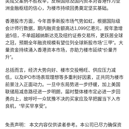
类成交案例不胜枚举，反映国际及国内资本对香港作为亚
洲金融枢纽的信心，为楼市持续回勇奠定坚实基础。
香港股市方面，今年首季新股市场气势如虹，根据国际级
会计师行数据，期内融资金额高达1,099亿港元，按年激增
逾5倍，不单超越纳斯达克及纽约证券交易所，更跃居全球
之冠，预期全年融资规模有望位列全球新股市场“三甲”。大
量资金持续涌入香港资本市场，亦助力楼市延续“价量齐
升”。
总括而言，经济大势向好、楼市交投畅旺、供应压力减
低，以及IPO市场表现理想等多重利好因素，正共同为楼市
前景注入正面动力。一旦中东局势进一步纾缓，加上美国
联储局减息路径进一步明朗，届时整体楼市定必进一步回
勇向上，故呼吁一众犹豫不决的买家应及早把握当下入市
良机，“早买早享受”。
免责声明： 本文内容仅供读者参考。本公司已尽力确保资