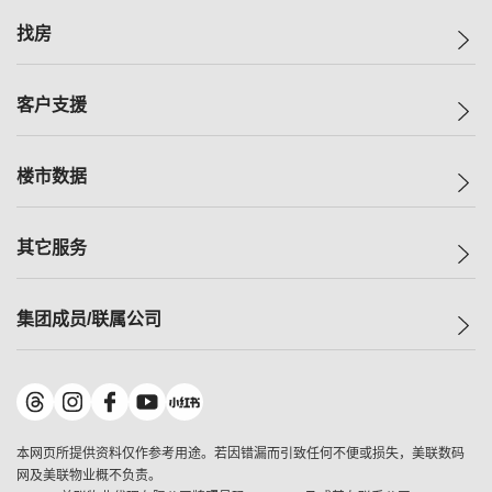
美联集团
找房
投资者关系
集团动态
一手新房
客户支援
人才招募
买房
网站地图
上车
自助放盘
楼市数据
减价
专业经纪人
低价
分行网络
指数
其它服务
美联豪宅
查询热线
信心指数
独家楼盘
联络我们
最新成交
小区专页
租房
集团成员/联属公司
按揭计算机
历史成交
大湾区专页
居屋专页
负担能力计算机
成交数据
楼市资讯
买卖流程
美联物业
转按计算机
小区成交排行榜
美联精英会
鋑联控股
*
缴款方式
地区百科
美联慈善基金
美联工商铺
*
本网页所提供资料仅作参考用途。若因错漏而引致任何不便或损失，美联数码
美善会
美联中国
网及美联物业概不负责。