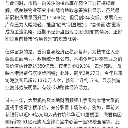
与此同时，市场一向关注的楼市库存高企压力正持续缓
解。据美联物业研究中心综合地政总署资料显示，虽然最
新累积货尾量回升至17,589伙，但仍创3年次低。发展商去
库存压力大幅减轻，推盘“底气”明显增加，“善价而沽”重新
成为主流策略。近期不乏新盘出现“加价加推”的情况，正好
印证当前楼市“价量齐升”的炽热旺势。
值得留意的是，香港自身经济正稳步复苏，为楼市注入更
强劲正面动力。政府统计处公布，本港今年2月零售业总销
货价值估计高达350亿元，按年升约19.3%，表现亮眼，反
映本港消费气氛逐步回稳；此外，截至3月27日，今年以来
访港旅客已超过1370万人次，按年上升约17%。显示旅游
业复苏势头明显。有效带动整体经济活力。
过去一年，大型机构及本地财团频频出手吸纳本港大型商
厦或甲级写字楼单位，充分彰显市场信心。例如，早前大
新银行以近8.4亿元购入黄竹坑伟华汇10层楼面；鹰君集团
则斥约2.51亿元购入金钟力宝中心第一座38楼全层等，此