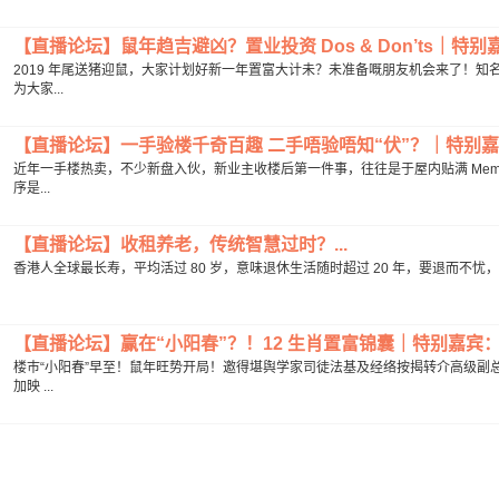
【直播论坛】鼠年趋吉避凶？置业投资 Dos & Don’ts｜特别嘉
2019 年尾送猪迎鼠，大家计划好新一年置富大计未？未准备嘅朋友机会来了！
为大家...
【直播论坛】一手验楼千奇百趣 二手唔验唔知“伏”？｜特别嘉宾
近年一手楼热卖，不少新盘入伙，新业主收楼后第一件事，往往是于屋内贴满 Mem
序是...
【直播论坛】收租养老，传统智慧过时？...
香港人全球最长寿，平均活过 80 岁，意味退休生活随时超过 20 年，要退而不忧，认
【直播论坛】赢在“小阳春”？！12 生肖置富锦囊｜特别嘉宾：司
楼巿“小阳春”早至！鼠年旺势开局！邀得堪舆学家司徒法基及经络按揭转介高级副
加映 ...