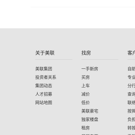
关于美联
找房
客
美联集团
一手新房
自
投资者关系
买房
专
集团动态
上车
分
人才招募
减价
查
网站地图
低价
联
美联豪宅
按
独家楼盘
负
租房
转