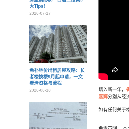
大Tips！
2026-07-17
免补地价出租居屋攻略：长
者楼换楼9月起申请，一文
看清资格与流程
踏入新一年，
2026-06-18
嘉辉
分别从经
如有任何关于
免责声明： 