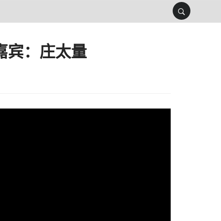
嘉宾：庄太量