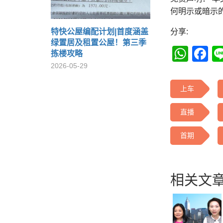
何明示或暗示
特快公屋编配计划|首度涵盖
分享:
绿置居及租置公屋！第三季
Wha
F
拣楼攻略
2026-05-29
上车
直播
首期
相关文章