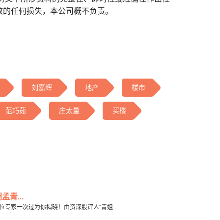
致的任何损失，本公司概不负责。
刘嘉辉
地产
楼市
范巧茹
庄太量
买楼
青...
？等三位专家一次过为你揭晓！由资深股评人“青姐...