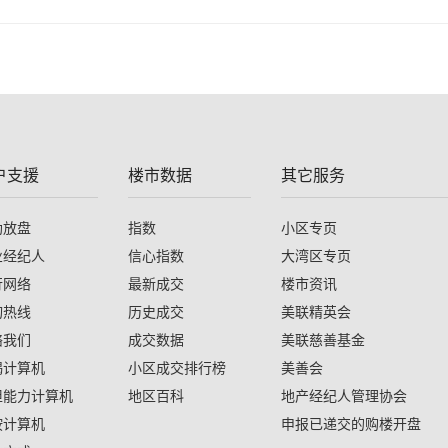
户支援
楼市数据
其它服务
助放盘
指数
小区专页
业经纪人
信心指数
大湾区专页
行网络
最新成交
楼市资讯
询热线
历史成交
美联精英会
络我们
成交数据
美联慈善基金
揭计算机
小区成交排行榜
美善会
担能力计算机
地区百科
地产经纪人管理协会
按计算机
申报已递交的购楼开盘