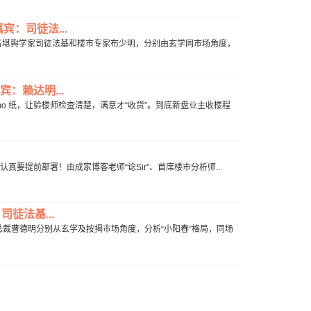
宾：司徒法...
知名堪舆学家司徒法基和楼市专家布少明，分别由玄学同巿场角度，
：赖达明...
o 纸，让验楼师检查清楚，满意才“收货”。到底新盘业主收楼程
真要提前部署！由成家博客老师“谂Sir”、首席楼市分析师...
徒法基...
总裁曹德明分别从玄学及按揭巿场角度，分析“小阳春”格局，同场