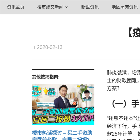
资讯主页
楼市成交新闻
新盘资讯
地区屋苑资讯
【
2020-02-13
肺炎袭港，增
其他按揭指南:
士的财政困难
方案？
（一）手
“还息不还本
经济下行，手
楼市热话探讨 – 买二手资助
款25年计算，
房屋前必睇 白居二按揭3