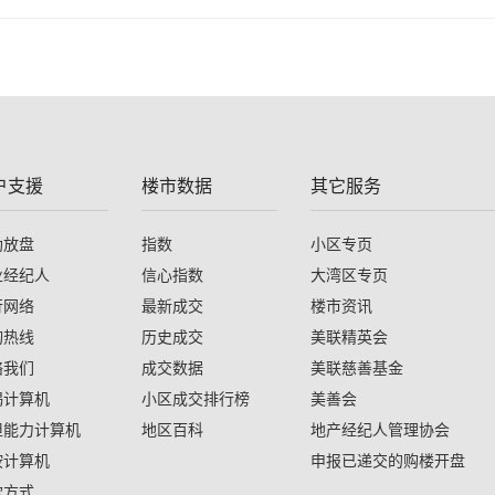
户支援
楼市数据
其它服务
助放盘
指数
小区专页
业经纪人
信心指数
大湾区专页
行网络
最新成交
楼市资讯
询热线
历史成交
美联精英会
络我们
成交数据
美联慈善基金
揭计算机
小区成交排行榜
美善会
担能力计算机
地区百科
地产经纪人管理协会
按计算机
申报已递交的购楼开盘
款方式