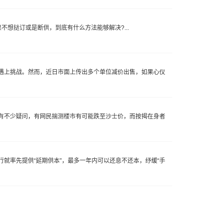
想挞订或是断供，到底有什么方法能够解决?...
遇上挑战。然而，近日市面上传出多个单位减价出售，如果心仪
有不少疑问，有网民揣测楼市有可能跌至沙士价，而按揭在身者
就率先提供“延期供本”，最多一年内可以还息不还本，纾缓“手