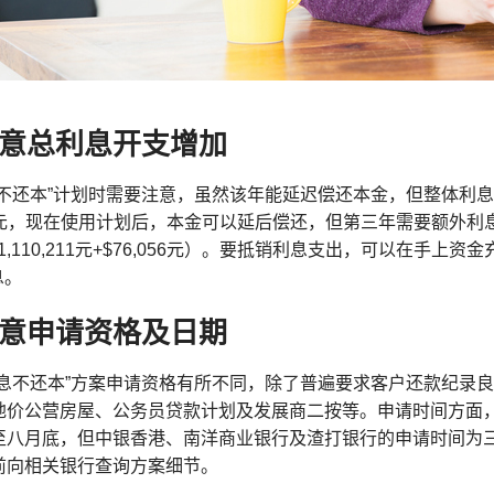
意总利息开支增加
息不还本”计划时需要注意，虽然该年能延迟偿还本金，但整体利
95元，现在使用计划后，本金可以延后偿还，但第三年需要额外利息
7元（1,110,211元+$76,056元）。要抵销利息支出，可以在手
息。
意申请资格及日期
还息不还本”方案申请资格有所不同，除了普遍要求客户还款纪录
地价公营房屋、公务员贷款计划及发展商二按等。申请时间方面
至八月底，但中银香港、南洋商业银行及渣打银行的申请时间为
前向相关银行查询方案细节。