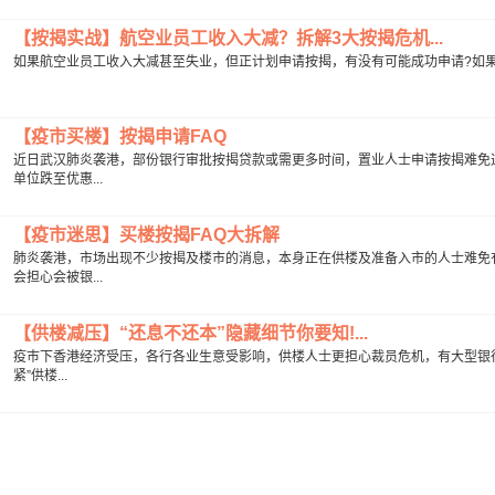
【按揭实战】航空业员工收入大减？拆解3大按揭危机...
如果航空业员工收入大减甚至失业，但正计划申请按揭，有没有可能成功申请?如果不
【疫市买楼】按揭申请FAQ
近日武汉肺炎袭港，部份银行审批按揭贷款或需更多时间，置业人士申请按揭难免
单位跌至优惠...
【疫市迷思】买楼按揭FAQ大拆解
肺炎袭港，市场出现不少按揭及楼市的消息，本身正在供楼及准备入市的人士难免
会担心会被银...
【供楼减压】“还息不还本”隐藏细节你要知!...
疫巿下香港经济受压，各行各业生意受影响，供楼人士更担心裁员危机，有大型银行
紧”供楼...