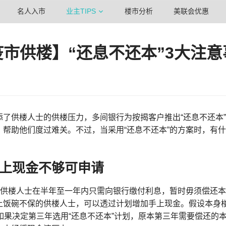
名人入市
业主TIPS
楼市分析
美联会优惠
疫市供楼】“还息不还本”3大注意
添了供楼人士的供楼压力，多间银行为按揭客户推出“还息不还本
，帮助他们度过难关。不过，当采用“还息不还本”的方案时，有
上现金不够可申请
”让供楼人士在半年至一年内只需向银行缴付利息，暂时毋须偿还
上饭碗不保的供楼人士，可以透过计划增加手上现金。假设本身楼
如果决定第三年选用“还息不还本”计划，原本第三年需要偿还的本金