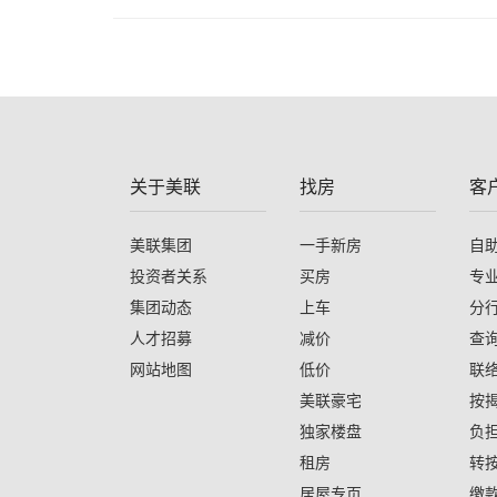
关于美联
找房
客
美联集团
一手新房
自
投资者关系
买房
专
集团动态
上车
分
人才招募
减价
查
网站地图
低价
联
美联豪宅
按
独家楼盘
负
租房
转
居屋专页
缴