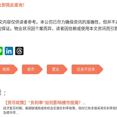
立即按此查询！
本文内容仅供读者参考。本公司已尽力确保资讯的准确性，但并不
的保证。物业状况因个案而异，读者因信赖或使用本文资讯而引
tsApp
acebook
Line
LinkedIn
Threads
按揭
疫市
置业
还息不还本
 :
【货币政策】“负利率”如何影响楼市按揭？...
经济复苏时期，美国联储局或有机会实施负利率政策，现时已有多国采用负利率政策
及楼市带...