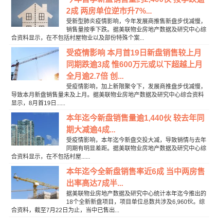
2成 两房单位逆市升7%...
受新型肺炎疫情影响，今年发展商推售新盘步伐减慢，
销售量按季下跌。据美联物业房地产数据及研究中心综
合资料显示，在不包括村屋物业以及部份特殊个案...
受疫情影响 本月首19日新盘销售较上月
同期跌逾3成 惟600万元或以下超越上月
全月逾2.7倍 创...
受疫情影响，加上新限聚令下，发展商推盘步伐减慢，
导致本月新盘销售量未及上月。据美联物业房地产数据及研究中心综合资料
显示，8月首19日......
本年迄今新盘销售量逾1,440伙 较去年同
期大减逾4成...
受疫情影响，本年迄今新盘交投大减，导致销情与去年
同期有明显差距。据美联物业房地产数据及研究中心综
合资料显示，在不包括村屋......
本年迄今全新盘销售率近6成 当中两房售
出率高达7成半...
据美联物业房地产数据及研究中心统计本年迄今推出的
18个全新新盘项目，项目单位总数共涉及6,960伙。综
合资料，截至7月22日为止，当中已售出...