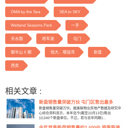
OMA by the Sea
SEA to SKY
Wetland Seasons Park
一手
天水围
将军澳
屯门
御半山 II 期
恒大．珺珑湾
新盘
西贡
相关文章 :
新盘销售量突破万伙 屯门区售出最多
新盘销售量突破万伙。据美联物业房地产数据及研究中
心综合资料显示，本年迄今(截至10月13日)售出
10,040个新盘单位。不过，若与去年同期1...
今年首季新盘销售量约2,400伙 按季跌逾