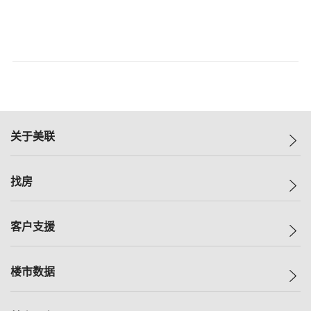
关于美联
美联集团
找房
投资者关系
集团动态
一手新房
客户支援
人才招募
买房
网站地图
上车
自助放盘
楼市数据
减价
专业经纪人
低价
分行网络