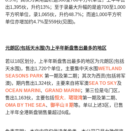
出1,395伙，升约13%；至于录最大升幅的是逾700至1,000
平方呎单位，录1,065伙，升约48.7%；而逾1,000平方呎
单位亦增加约4.7%至559伙(见图)。
元朗区
(
包括天水围
)
为上半年新盘售出最多的地区
若以18区划分，上半年新盘售出最多的地区为元朗区(包括
天水围)，售出1,720个单位，主要集中天水围
WETLAND
SEASONS PARK
第一期及第二期；其次为西贡(包括将军
澳)，期内售出1,324伙，主要来自将军澳
SEA TO SKY
及
OCEAN MARINI
、
GRAND MARINI
；第三位是屯门区，
售出1,163伙，主要包括
恒大．珺珑湾
第一期及第二期、
OMA BY THE SEA
、
御半山 II 期
等。单以上述3区，已售
上半年全港新盘销售量超过6成。