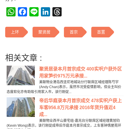
WhatsApp
Facebook
Line
LinkedIn
Threads
上环
聚贤居
首宗
首置
相关文章 :
聚贤居录本月首宗成交 400实呎户获外区
用家笋价975万元承接...
美联物业港岛西坚尼地城站分行联席区域经理陈芍宇
(Andy Chan)表示，虽然市况受疫情影响，但业主叫价
态度软化亦有助吸引用家入市，该行刚促...
帝后华庭录本月首宗成交 478实呎户获上
车客956.8万元承接 2016年货升值近4
成...
美联物业西半山豪宅组-嘉兆台分联席区域经理黄旭钧
(Kevin Wong)表示，该行刚促成帝后华庭本月首宗成交，上车客钟情屋苑环