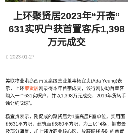
上环聚贤居2023年“开斋”
631实呎户获首置客斥1,398
万元成交
2023-01-27
美联物业港岛西南区高级营业董事杨宜贞(Ada Yeung)表
示，上环
聚贤居
刚录得本年首宗成交，该行刚协助首置客
购入一个631实呎户，并以1,398万元成交，2019年货转手
蚀让约“2球”。
杨宜贞表示，刚促成的聚贤居为1座高层F室单位，实用面
积631平方呎，建筑面积860平方呎，为三房间格，拥市景
及部分海景，加上邻近商业核心区，故获睇楼多时的首置