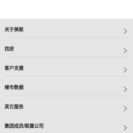
关于美联
美联集团
找房
投资者关系
集团动态
一手新房
客户支援
人才招募
买房
网站地图
上车
自助放盘
楼市数据
减价
专业经纪人
低价
分行网络
指数
其它服务
美联豪宅
查询热线
信心指数
独家楼盘
联络我们
最新成交
小区专页
租房
集团成员/联属公司
按揭计算机
历史成交
大湾区专页
居屋专页