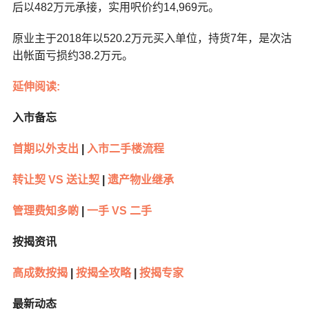
后以482万元承接，实用呎价约14,969元。
原业主于2018年以520.2万元买入单位，持货7年，是次沽
出帐面亏损约38.2万元。
延伸阅读:
入市备忘
首期以外支出
|
入市二手楼流程
转让契 VS 送让契
|
遗产物业继承
管理费知多啲
|
一手 VS 二手
按揭资讯
高成数按揭
|
按揭全攻略
|
按揭专家
最新动态