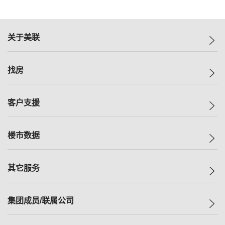
关于美联
美联集团
找房
投资者关系
集团动态
一手新房
客户支援
人才招募
买房
网站地图
上车
自助放盘
楼市数据
减价
专业经纪人
低价
分行网络
指数
其它服务
美联豪宅
查询热线
信心指数
独家楼盘
联络我们
最新成交
小区专页
租房
集团成员/联属公司
按揭计算机
历史成交
大湾区专页
居屋专页
负担能力计算机
成交数据