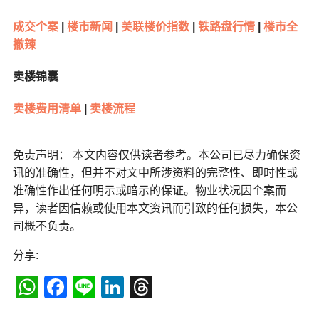
成交个案
|
楼市新闻
|
美联楼价指数
|
铁路盘行情
|
楼市全
撤辣
卖楼锦囊
卖楼费用清单
|
卖楼流程
免责声明： 本文内容仅供读者参考。本公司已尽力确保资
讯的准确性，但并不对文中所涉资料的完整性、即时性或
准确性作出任何明示或暗示的保证。物业状况因个案而
异，读者因信赖或使用本文资讯而引致的任何损失，本公
司概不负责。
分享:
WhatsApp
Facebook
Line
LinkedIn
Threads