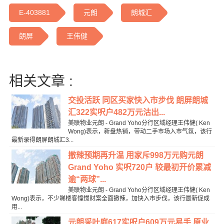
E-403881
元朗
朗城汇
朗屏
王伟健
相关文章 :
交投活跃 同区买家快入市步伐 朗屏朗城
汇322实呎户482万元沽出...
美联物业元朗 - Grand Yoho分行区域经理王伟健( Ken
Wong)表示，新盘热销，带动二手市场入市气氛，该行
最新录得朗屏朗城汇3...
撤辣预期再升温 用家斥998万元购元朗
Grand Yoho 实呎720户 较最初开价累减
逾“两球”...
美联物业元朗 - Grand Yoho分行区域经理王伟健( Ken
Wong)表示，不少睇楼客憧憬财案全面撤辣，加快入市步伐，该行最新促成
用...
元朗采叶庭617实呎户609万元易手 原业