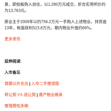
景，即拍板购入自住，以1,280万元成交，折合实用呎价约
为13,763元。
原业主于2009年以约756.2万元一手购入上述物业，持货逾
13年，帐面获利523.8万元，期内物业升值约69%。
更多资讯
延伸阅读
:
入市备忘
首期以外支出
|
入市二手楼流程
转让契
VS
送让契
|
遗产物业继承
管理费知多啲