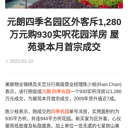
元朗四季名园区外客斥1,280
万元购930实呎花园洋房 屋
苑录本月首宗成交
2023-03-10
美联物业锦绣及天峦分行高级营业经理陈少枝(Raio Chan)
表示，该行刚促成
元朗
四季名园
一个930实呎洋房以1,280
万元成交，为屋苑本月首宗成交，2009年货升值近7成。
陈少枝表示，刚成交的
四季名园
单号洋房，实用面积约为
930平方呎，并连944平方呎花园。新买家为区外客，心仪
屋苑低密度及私隐度高，加上单位一览无遗的七星岗山美