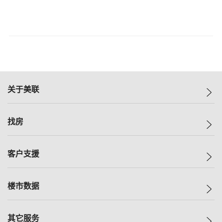
关于美联
美联集团
找房
投资者关系
集团动态
一手新房
客户支援
人才招募
买房
网站地图
上车
自助放盘
楼市数据
减价
专业经纪人
低价
分行网络
指数
其它服务
美联豪宅