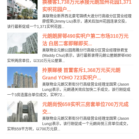
换楼客1,738万元承接元朗加州花园1,371
实呎花园户...
美联物业新界西北豪宅锦绣大道分行高级分区营业经理
廖煜荣(Jimmy Liu)表示，通关后加州花园连录交投，
该行最新促成一个1,371实呎花园...
元朗朗屏邨490实呎户第二市场310万元
沽 白居二客即睇即买...
美联物业元朗公园南路分行高级分区营业经理徐君宝
(Maddy Chui)表示，该行最新录得元朗公屋朗屏邨490
实呎两房单位，以310万元公屋第...
拎票睇楼 首置客斥1,368万元买元朗
Grand YOHO 723实呎户...
美联物业元朗又新街分行高级营业经理龙国荣 (Jason
Lung)表示，元朗通关效应加快二手成交，该行刚促成
一个3房连露台单位成交，实呎72...
元朗尚悦659实呎三房套单位700万元成
交...
美联物业元朗又新街分行高级营业经理龙国荣 (Jason
Lung)表示，该行刚促成一个元朗尚悦三房单位成交，
实呎659平方呎，以700万元获...