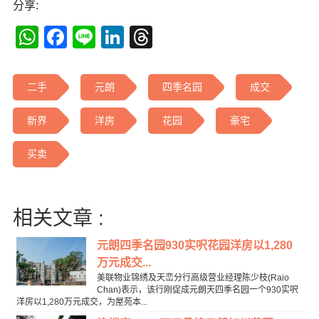
分享:
WhatsApp
Facebook
Line
LinkedIn
Threads
二手
元朗
四季名园
成交
新界
洋房
花园
豪宅
买卖
相关文章 :
元朗四季名园930实呎花园洋房以1,280
万元成交...
美联物业锦绣及天峦分行高级营业经理陈少枝(Raio
Chan)表示，该行刚促成元朗天四季名园一个930实呎
洋房以1,280万元成交，为屋苑本...