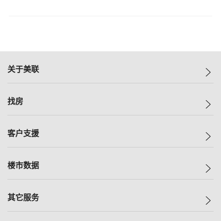
关于美联
美联集团
找房
投资者关系
集团动态
一手新房
客户支援
人才招募
买房
网站地图
上车
自助放盘
楼市数据
减价
专业经纪人
低价
分行网络
指数
其它服务
美联豪宅
查询热线
信心指数
独家楼盘
联络我们