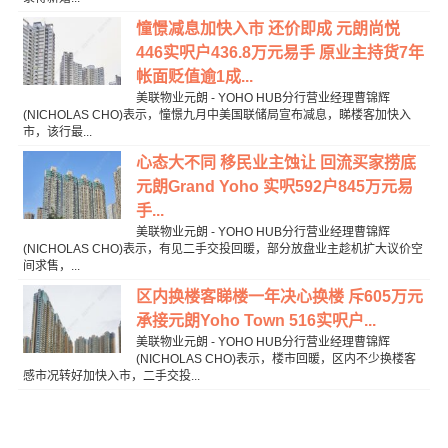
憧憬减息加快入市 还价即成 元朗尚悦
446实呎户436.8万元易手 原业主持货7年
帐面贬值逾1成...
美联物业元朗 - YOHO HUB分行营业经理曹锦辉
(NICHOLAS CHO)表示，憧憬九月中美国联储局宣布减息，睇楼客加快入
市，该行最...
心态大不同 移民业主蚀让 回流买家捞底
元朗Grand Yoho 实呎592户845万元易
手...
美联物业元朗 - YOHO HUB分行营业经理曹锦辉
(NICHOLAS CHO)表示，有见二手交投回暖，部分放盘业主趁机扩大议价空
间求售，...
区内换楼客睇楼一年决心换楼 斥605万元
承接元朗Yoho Town 516实呎户...
美联物业元朗 - YOHO HUB分行营业经理曹锦辉
(NICHOLAS CHO)表示，楼市回暖，区内不少换楼客
感市况转好加快入市，二手交投...