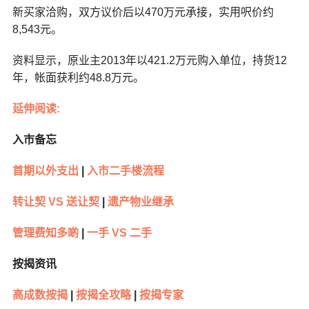
新买家洽购，双方议价后以470万元承接，实用呎价约
8,543元。
资料显示，原业主2013年以421.2万元购入单位，持货12
年，帐面获利约48.8万元。
延伸阅读:
入市备忘
首期以外支出
|
入市二手楼流程
转让契 VS 送让契
|
遗产物业继承
管理费知多啲
|
一手 VS 二手
按揭资讯
高成数按揭
|
按揭全攻略
|
按揭专家