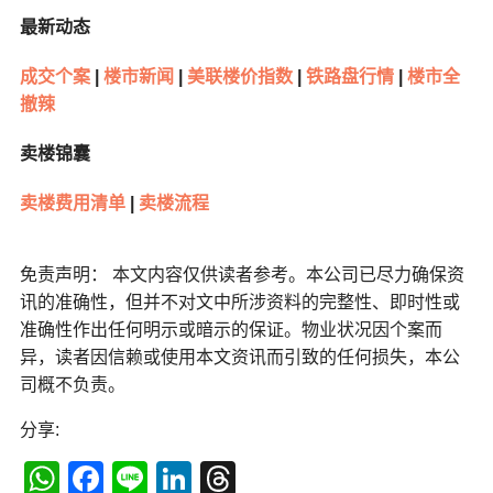
最新动态
成交个案
|
楼市新闻
|
美联楼价指数
|
铁路盘行情
|
楼市全
撤辣
卖楼锦囊
卖楼费用清单
|
卖楼流程
免责声明： 本文内容仅供读者参考。本公司已尽力确保资
讯的准确性，但并不对文中所涉资料的完整性、即时性或
准确性作出任何明示或暗示的保证。物业状况因个案而
异，读者因信赖或使用本文资讯而引致的任何损失，本公
司概不负责。
分享:
WhatsApp
Facebook
Line
LinkedIn
Threads