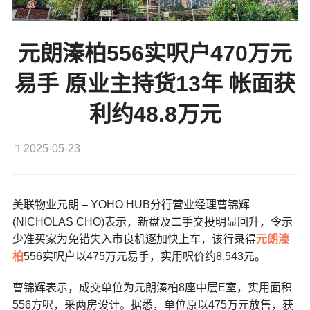
元朗溱柏556实呎户470万元
易手 原业主持货13年 帐面获
利约48.8万元
2025-05-23
美联物业元朗 – YOHO HUB分行营业经理曹锦辉
(NICHOLAS CHO)表示，新盘及二手交投明显回升，令示
少准买家为免错失入市良机逐加快上车，该行录得
元朗
溱
柏
556实呎户以475万元易手，实用呎价约8,543元。
曹锦辉表示，成交单位为元朗溱柏8座中层E室，实用面积
556方呎，采两房设计。据悉，单位原以475万元放售，获