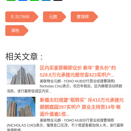
E-317668
元朗
曹锦辉
溱柏
相关文章 :
区内买家即睇即议价 新年“意头价”约
528.8万元承接元朗世宙423实呎户...
美联物业元朗 - YOHO HUB分行营业经理曹锦辉(
Nicholas Cho)表示，农历年假后，区内睇楼活动转趋
活跃，该行最新促成区内买...
新婚夫妇观望“租转买” 斥410万元承接元
朗朗庭园397实呎户 原业主持货14年 帐
面升值逾1倍...
美联物业元朗 - YOHO HUB分行营业经理曹锦辉
(NICHOLAS CHO)表示，憧憬息口见顶，不少观望客都加快入市，该行最新
录得新婚...