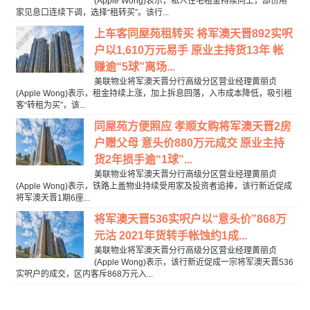
(Apple Wong)表示，私人住宅租金持续向上，部份用
家见息口连续下调，选择“租转买”。该行...
上车客同屋苑租转买 将军澳天晋892实呎
户以1,610万元易手 原业主持货13年 帐
赚逾“5球”离场...
美联物业将军澳天晋分行高级分区营业经理黄丽贞
(Apple Wong)表示，租金持续上涨，加上拆息回落，入市成本降低，吸引租
客“转租为买”，该...
同屋苑方便照应 孝顺女购将军澳天晋2房
户赠父母 意头价880万元成交 原业主持
货2年损手逾“1球”...
美联物业将军澳天晋分行高级分区营业经理黄丽贞
(Apple Wong)表示，铁路上盖物业持续受用家及投资者追捧，该行新近促成
将军澳天晋1期6座...
将军澳天晋536实呎户以“意头价”868万
元沽 2021年货转手帐蚀约1成...
美联物业将军澳天晋分行高级分区营业经理黄丽贞
(Apple Wong)表示，该行新近促成一宗将军澳天晋536
实呎户的成交，区内客斥868万元入...