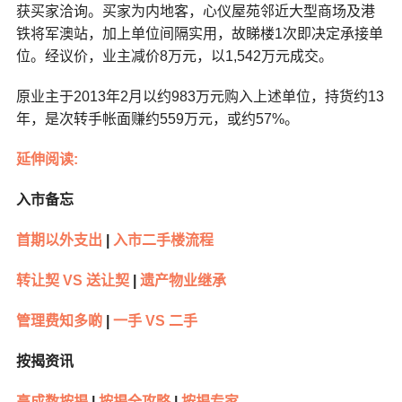
获买家洽询。买家为内地客，心仪屋苑邻近大型商场及港
铁将军澳站，加上单位间隔实用，故睇楼1次即决定承接单
位。经议价，业主减价8万元，以1,542万元成交。
原业主于2013年2月以约983万元购入上述单位，持货约13
年，是次转手帐面赚约559万元，或约57%。
延伸阅读:
入市备忘
首期以外支出
|
入市二手楼流程
转让契 VS 送让契
|
遗产物业继承
管理费知多啲
|
一手 VS 二手
按揭资讯
高成数按揭
|
按揭全攻略
|
按揭专家