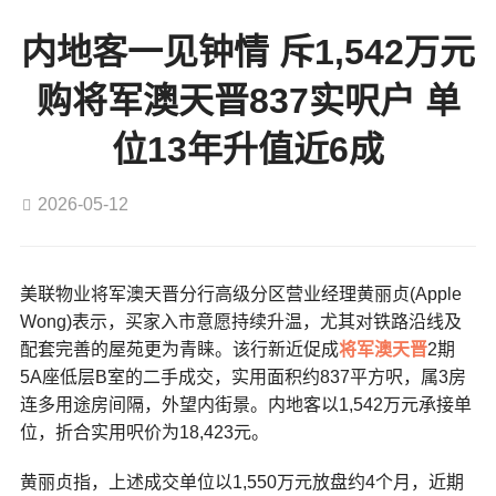
内地客一见钟情 斥1,542万元
购将军澳天晋837实呎户 单
位13年升值近6成
2026-05-12
美联物业将军澳天晋分行高级分区营业经理黄丽贞(Apple
Wong)表示，买家入市意愿持续升温，尤其对铁路沿线及
配套完善的屋苑更为青睐。该行新近促成
将军澳
天晋
2期
5A座低层B室的二手成交，实用面积约837平方呎，属3房
连多用途房间隔，外望内街景。内地客以1,542万元承接单
位，折合实用呎价为18,423元。
黄丽贞指，上述成交单位以1,550万元放盘约4个月，近期