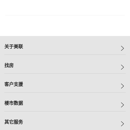
关于美联
美联集团
找房
投资者关系
集团动态
一手新房
客户支援
人才招募
买房
网站地图
上车
自助放盘
楼市数据
减价
专业经纪人
低价
分行网络
指数
其它服务
美联豪宅
查询热线
信心指数