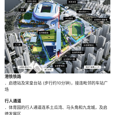
港铁铁路
．启德站及宋皇台站 (步行约10分钟)，接连毗邻的车站广
场
行人通道
．体育园的行人通道连系土瓜湾、马头角和九龙城，及启
德发展区