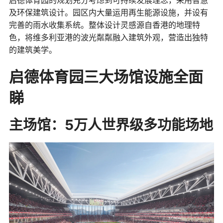
启德体育园的规划充分考虑到可持续发展理念，采用智慧
及环保建筑设计。园区内大量运用再生能源设施，并设有
完善的雨水收集系统。整体设计灵感源自香港的地理特
色，将维多利亚港的波光粼粼融入建筑外观，营造出独特
的建筑美学。
启德体育园三大场馆设施全面
睇
主场馆：5万人世界级多功能场地