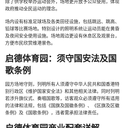
除了供学校举办运动会外，场地更开放予公众使用，体现
政府推动全民运动的理念。
场内设有标准足球场及各类田径设施，包括跳远、跳高、
铅球等比赛场地。特别设计的照明系统让运动员能在黄昏
及夜间安全使用设施。场地周边更设有休息区及观景台，
方便市民欣赏维港景色。
启德体育园：须守国安法及国
歌条例
园方场地守则，列明所有人须遵守中华人民共和国香港特
别行政区《维护国家安全法》和其他相关法律。同时列明
若涉升旗仪式、奏唱国歌等，访客观众必须遵守所有适用
的法律和法规，包括《国旗及国徽条例》、《区旗及区徽
条例》及《国歌条例》，违者需承担法律责任。