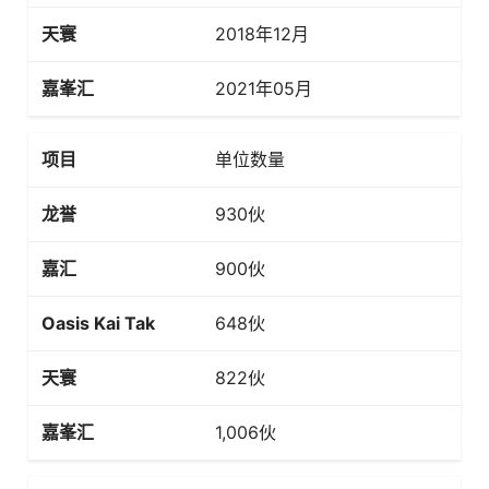
2018年12月
2021年05月
单位数量
930伙
900伙
648伙
822伙
1,006伙