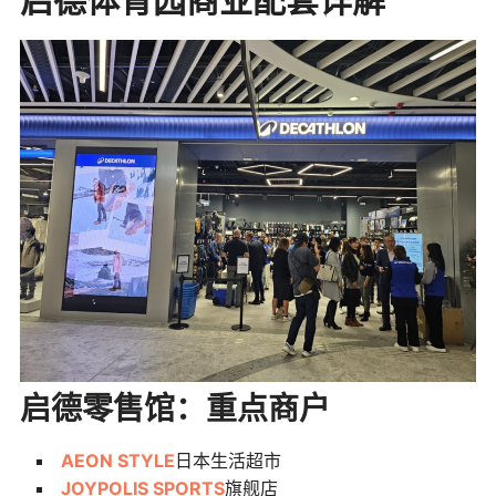
启德体育园商业配套详解
启德零售馆：重点商户
AEON STYLE
日本生活超市
JOYPOLIS SPORTS
旗舰店