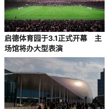
启德体育园于3.1正式开幕 主
场馆将办大型表演