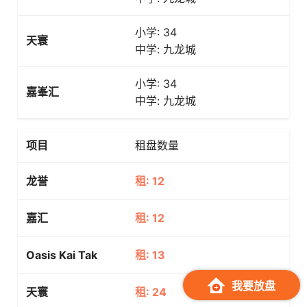
小学: 34
中学: 九龙城
小学: 34
中学: 九龙城
租盘数量
租: 12
租: 12
租: 13
我要放盘
租: 24