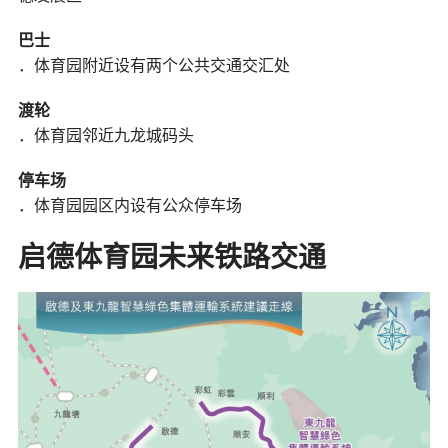
巴士
．体育园附近设有两个公共交通交汇处
渡轮
．体育园邻近九龙城码头
停车场
．体育园园区内设有公众停车场
启德体育园未来铁路交通