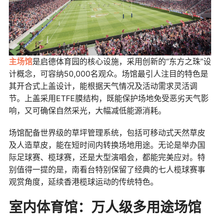
主场馆
是启德体育园的核心设施，采用创新的“东方之珠”设
计概念，可容纳50,000名观众。场馆最引人注目的特色是
其开合式上盖设计，能根据天气情况及活动需求灵活调
节。上盖采用ETFE膜结构，既能保护场地免受恶劣天气影
响，又可确保自然采光，大幅减低能源消耗。
场馆配备世界级的草坪管理系统，包括可移动式天然草皮
及人造草皮，能在短时间内转换场地用途。无论是举办国
际足球赛、榄球赛，还是大型演唱会，都能完美应对。特
别值得一提的是，南看台特别保留了经典的七人榄球赛事
观赏角度，延续香港榄球运动的传统特色。
室内体育馆：万人级多用途场馆