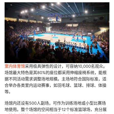
室内体育馆
采用极具弹性的设计，可容纳10,000名观众。
场馆最大特色是其80%的座位都采用伸缩座椅系统，能根
据不同活动需求调整场地规模。主场地符合国际标准，适
合举办各类室内运动赛事，如羽毛球、篮球、排球、体操
等。
场馆内还设有500人副场，可作为训练场地或小型比赛场
地使用。整个场馆的空间相当于12个标准篮球场，充分展