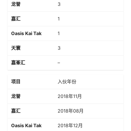
3
1
1
3
–
入伙年份
2018年11月
2018年08月
2018年12月