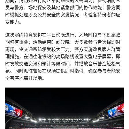
期间，消防处进行两次不同规模的火警演习，检视消防人
员与警方、场地保安及其他紧急部门的协作效能；警方同
时模拟处理涉及公共安全的突发情况，考验各持份者的应
变能力。
这次演练特意安排在平日傍晚进行，入场时段与下班高峰
期略有重叠；活动结束时间较晚，大多数参与者选择即时
离场，令交通系统承受较大压力。警方实施改良版人群管
理措施，在通往港铁站的离场路线设置大型电子屏幕，即
时发放交通资讯和预计等候时间，并播放音乐营造轻松气
氛。同时派驻警员在现场提供即时指引，确保参与者能安
全有序地离开场地。