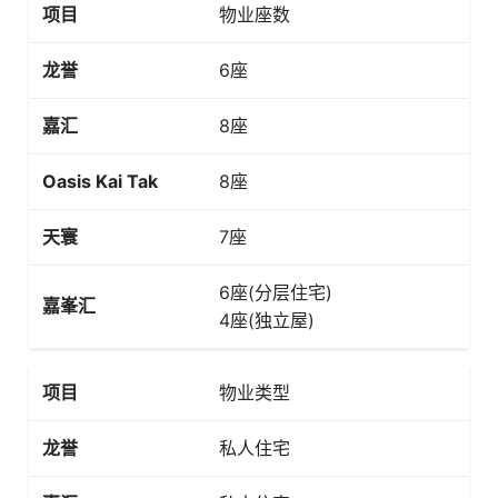
物业座数
6座
8座
8座
7座
6座(分层住宅)
4座(独立屋)
物业类型
私人住宅