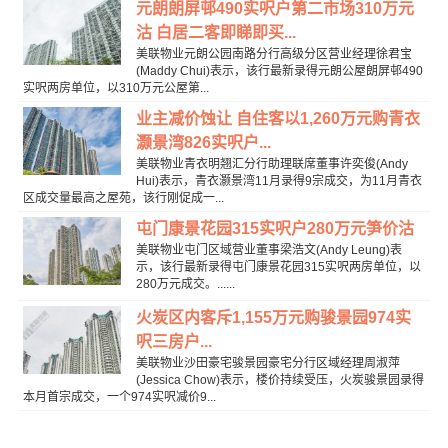
元朗朗屏邨490实呎户第二市场310万元
沽 白居二客即睇即买...
美联物业元朗公园南路分行高级分区营业经理徐君宝
(Maddy Chui)表示，该行最新录得元朗公屋朗屏邨490
实呎两房单位，以310万元公屋第...
业主减价蚀让 自住客以1,260万元购青衣
灏景湾826实呎户...
美联物业青衣明翘汇分行助理联席董事许奕俊(Andy
Hui)表示，青衣灏景湾11月录得9宗成交，为11月青衣
区成交量最高之屋苑，该行刚促成一...
屯门康景花园315实呎户280万元笋价沽
美联物业屯门区域营业董事梁浩文(Andy Leung)表
示，该行最新录得屯门康景花园315实呎两房单位，以
280万元成交。......
火炭区内客斥1,155万元购骏景园974实
呎三房户...
美联物业沙田豪宅骏景园豪宅分行区域经理周淑萍
(Jessica Chow)表示，楼价持续受压，火炭骏景园录得
本月首宗成交，一个974实呎减价9...