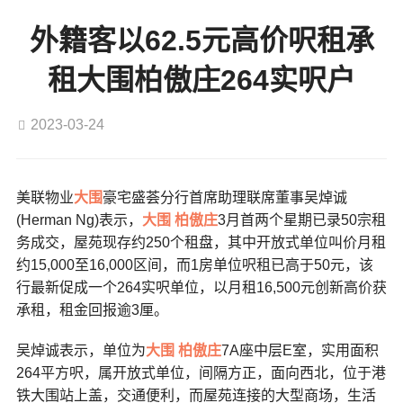
外籍客以62.5元高价呎租承
租大围柏傲庄264实呎户
2023-03-24
美联物业
大围
豪宅盛荟分行首席助理联席董事吴焯诚
(Herman Ng)表示，
大围
柏傲庄
3月首两个星期已录50宗租
务成交，屋苑现存约250个租盘，其中开放式单位叫价月租
约15,000至16,000区间，而1房单位呎租已高于50元，该
行最新促成一个264实呎单位，以月租16,500元创新高价获
承租，租金回报逾3厘。
吴焯诚表示，单位为
大围
柏傲庄
7A座中层E室，实用面积
264平方呎，属开放式单位，间隔方正，面向西北，位于港
铁大围站上盖，交通便利，而屋苑连接的大型商场，生活