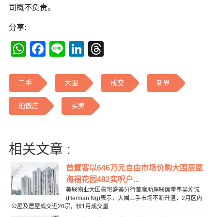
司概不负责。
分享:
WhatsApp
Facebook
Line
LinkedIn
Threads
二手
大围
成交
新界
柏傲庄
买卖
相关文章 :
首置客以646万元自由市场价购大围居屋
海福花园482实呎户...
美联物业大围豪宅盛荟分行首席助理联席董事吴焯诚
(Herman Ng)表示，大围二手市场不断升温，2月区内
公屋及居屋成交近20宗，较1月成交量...