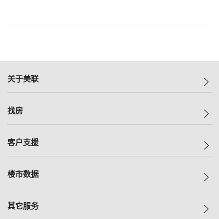
关于美联
美联集团
找房
投资者关系
集团动态
一手新房
客户支援
人才招募
买房
网站地图
上车
自助放盘
楼市数据
减价
专业经纪人
低价
分行网络
指数
其它服务
美联豪宅
查询热线
信心指数