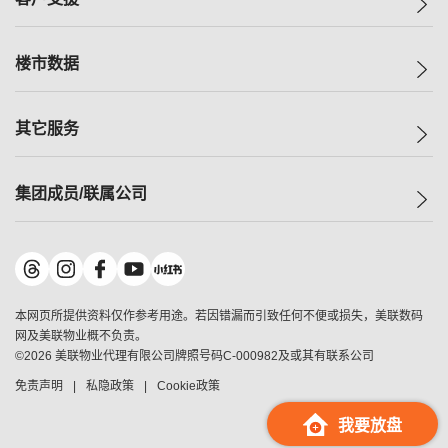
人才招募
买房
网站地图
上车
自助放盘
楼市数据
减价
专业经纪人
低价
分行网络
指数
其它服务
美联豪宅
查询热线
信心指数
独家楼盘
联络我们
最新成交
小区专页
租房
集团成员/联属公司
按揭计算机
历史成交
大湾区专页
居屋专页
负担能力计算机
成交数据
楼市资讯
买卖流程
美联物业
转按计算机
小区成交排行榜
美联精英会
鋑联控股
*
缴款方式
地区百科
美联慈善基金
美联工商铺
*
本网页所提供资料仅作参考用途。若因错漏而引致任何不便或损失，美联数码
美善会
美联中国
网及美联物业概不负责。
地产经纪人管理协会
©
2026
美联物业代理有限公司牌照号码C-000982及或其有联系公司
美联澳门
申报已递交的购楼开盘
免责声明
私隐政策
Cookie政策
美联金融集团
美联移民顾问
我要放盘