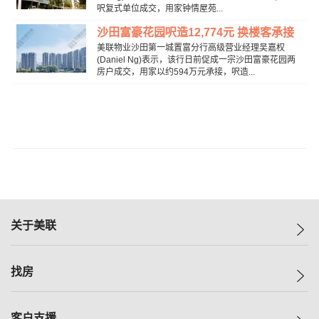
呎复式单位成交，用家钟情屋苑...
沙田富豪花园呎造12,774元 换楼客承接
美联物业沙田第一城置富分行高级营业经理吴嘉权
(Daniel Ng)表示，该行日前促成一宗沙田富豪花园两
房户成交，用家以约594万元承接，呎造...
关于美联
美联集团
找房
投资者关系
集团动态
一手新房
客户支援