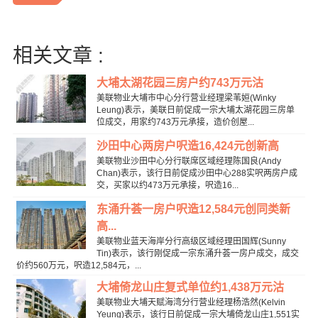
相关文章 :
大埔太湖花园三房户约743万元沽
美联物业大埔市中心分行营业经理梁苇姮(Winky
Leung)表示，美联日前促成一宗大埔太湖花园三房单
位成交，用家约743万元承接，造价创屋...
沙田中心两房户呎造16,424元创新高
美联物业沙田中心分行联席区域经理陈国良(Andy
Chan)表示，该行日前促成沙田中心288实呎两房户成
交，买家以约473万元承接，呎造16...
东涌升荟一房户呎造12,584元创同类新
高...
美联物业蓝天海岸分行高级区域经理田国辉(Sunny
Tin)表示，该行刚促成一宗东涌升荟一房户成交，成交
价约560万元，呎造12,584元，...
大埔倚龙山庄复式单位约1,438万元沽
美联物业大埔天赋海湾分行营业经理杨浩然(Kelvin
Yeung)表示，该行日前促成一宗大埔倚龙山庄1,551实