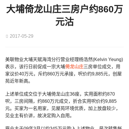
大埔倚龙山庄三房户约860万
元沽
2017-05-29
美联物业大埔天赋海湾分行营业经理杨浩然(Kelvin Yeung)
表示，该行日前促成一宗大埔
倚龙山庄
三房单位成交，用
家议价40万元，斥约860万元承接，呎价约9,885元，创屋
苑近年新高。
上述单位成交位于大埔倚龙山庄36座，实用面积约870
呎，三房间隔，约860万元成交，折合实用呎价约9,885
元。买家为一名用家，见屋苑环境优质，加上放盘较少，
见业主有价讲，故决定购入自用。
原业主于09年3月以约345万元购入上述物业，是次转售帐