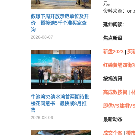
元。
资料来源：on.
叡璟下周开放示范单位及开
价 暂接逾5千个准买家查
延伸阅读:
询
2026-08-07
焦点新盘
新盘2023
|
买
红磡黄埔四街
按揭资讯
高成数按揭
|
林
牛池湾33清水湾首两期待批
楼花同意书 最快或8月推
即供VS建期V
售
2026-08-06
最新动态
成交个案
|
楼市