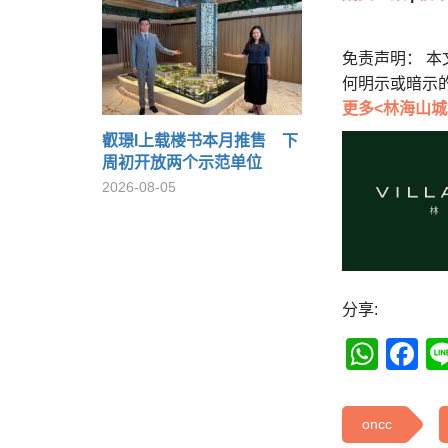
免责声明： 
何明示或暗示
更多<林海山城
叡璟I上载楼书本月推售 下
周初开放两个示范单位
2026-08-05
分享:
Wha
F
oncc