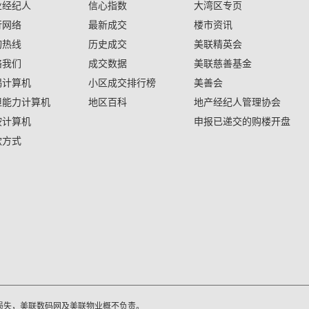
业经纪人
信心指数
大湾区专页
行网络
最新成交
楼市资讯
询热线
历史成交
美联精英会
络我们
成交数据
美联慈善基金
揭计算机
小区成交排行榜
美善会
担能力计算机
地区百科
地产经纪人管理协会
按计算机
申报已递交的购楼开盘
款方式
损失，美联数码网及美联物业概不负责。