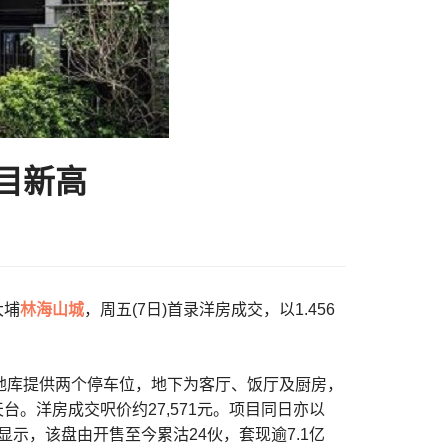
目新高
大埔
林海山城
，周五(7日)首录洋房成交，以1.456
，地库提供两个停车位，地下为客厅、饭厅及厨房，
天台。洋房成交呎价约27,571元。项目同日亦以
资料显示，该盘由开售至今累沽24伙，套现逾7.1亿