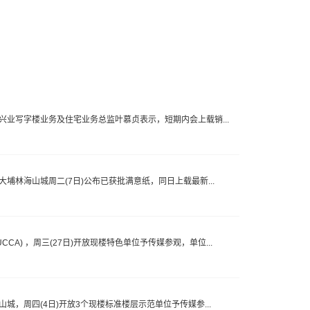
希慎兴业写字楼业务及住宅业务总监叶慕贞表示，短期内会上载销...
的大埔林海山城周二(7日)公布已获批满意纸，同日上载最新...
CA) ，周三(27日)开放现楼特色单位予传媒参观，单位...
海山城，周四(4日)开放3个现楼标准楼层示范单位予传媒参...