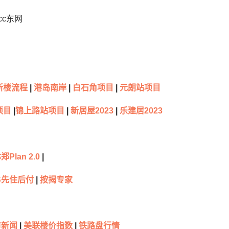
cc东网
新楼流程
|
港岛南岸
|
白石角项目
|
元朗站项目
项目
|
锦上路站项目
|
新居屋2023
|
乐建居2023
郑Plan 2.0
|
S先住后付
|
按揭专家
新闻
|
美联楼价指数
|
铁路盘行情