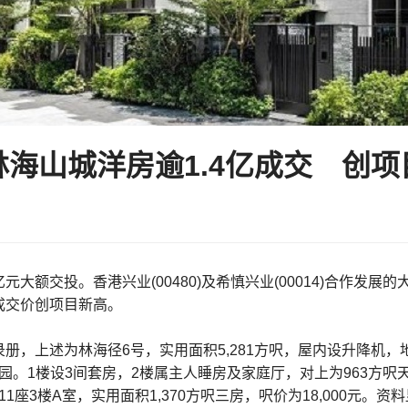
林海山城洋房逾1.4亿成交 创项
元大额交投。香港兴业(00480)及希慎兴业(00014)合作发展的
成交价创项目新高。
录册，上述为林海径6号，实用面积5,281方呎，屋内设升降机
呎花园。1楼设3间套房，2楼属主人睡房及家庭厅，对上为963方呎
第11座3楼A室，实用面积1,370方呎三房，呎价为18,000元。