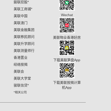
鋑联控股
*
美联工商铺
*
Wechat
美联中国
美联澳门
美联金融集团
美联移民顾问
美联物业香港好房
美联升学顾问
美联测量师行
香港置业
下载美联笋盘App
经络按揭
美联会
美联大学堂
下载美联按揭计算
骏联信贷
*
机App
*相关公司