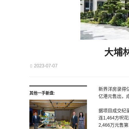
大埔
2023-07-07
新界洋房录得亿
其他一手新盘:
亿港元售出，
据项目成交纪
连1,464方
2,466万元售