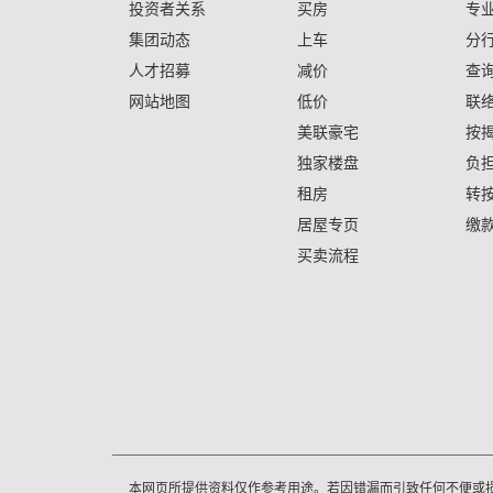
投资者关系
买房
专
集团动态
上车
分
人才招募
减价
查
网站地图
低价
联
美联豪宅
按
独家楼盘
负
租房
转
居屋专页
缴
买卖流程
本网页所提供资料仅作参考用途。若因错漏而引致任何不便或