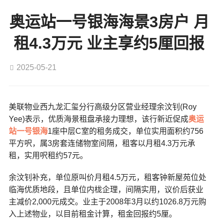
奥运站一号银海海景3房户 月
租4.3万元 业主享约5厘回报
2025-05-21
美联物业西九龙汇玺分行高级分区营业经理余汶钊(Roy
Yee)表示，优质海景租盘承接力理想，该行新近促成
奥运
站
一号银海
1座中层C室的租务成交，单位实用面积约756
平方呎，属3房套连储物室间隔，租客以月租4.3万元承
租，实用呎租约57元。
余汶钊补充，单位原叫价月租4.5万元，租客钟新屋苑位处
临海优质地段，且单位内栊企理，间隔实用，议价后获业
主减价2,000元成交。业主于2008年3月以约1026.8万元购
入上述物业，以目前租金计算，租金回报约5厘。