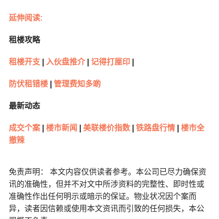
延伸阅读:
租楼攻略
租楼开支
|
入伙盘推介
|
记得打厘印
|
防伏租错楼
|
管理费知多啲
最新动态
成交个案
|
楼市新闻
|
美联楼价指数
|
铁路盘行情
|
楼市全
撤辣
免责声明： 本文内容仅供读者参考。本公司已尽力确保资
讯的准确性，但并不对文中所涉资料的完整性、即时性或
准确性作出任何明示或暗示的保证。物业状况因个案而
异，读者因信赖或使用本文资讯而引致的任何损失，本公