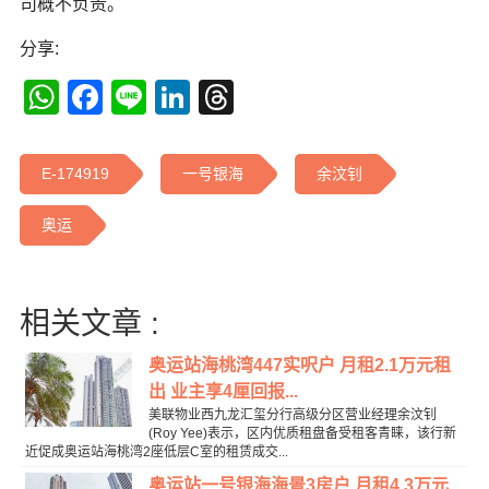
司概不负责。
分享:
WhatsApp
Facebook
Line
LinkedIn
Threads
E-174919
一号银海
余汶钊
奥运
相关文章 :
奥运站海桃湾447实呎户 月租2.1万元租
出 业主享4厘回报...
美联物业西九龙汇玺分行高级分区营业经理余汶钊
(Roy Yee)表示，区内优质租盘备受租客青睐，该行新
近促成奥运站海桃湾2座低层C室的租赁成交...
奥运站一号银海海景3房户 月租4.3万元