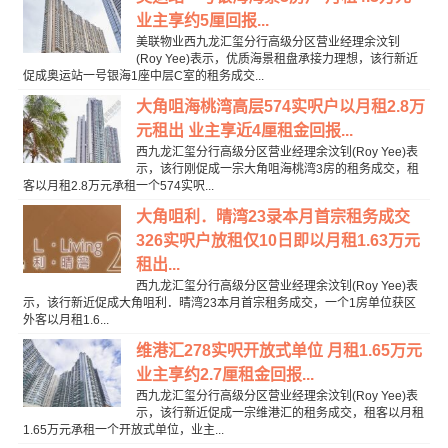
业主享约5厘回报...
美联物业西九龙汇玺分行高级分区营业经理余汶钊
(Roy Yee)表示，优质海景租盘承接力理想，该行新近
促成奥运站一号银海1座中层C室的租务成交...
大角咀海桃湾高层574实呎户以月租2.8万
元租出 业主享近4厘租金回报...
西九龙汇玺分行高级分区营业经理余汶钊(Roy Yee)表
示，该行刚促成一宗大角咀海桃湾3房的租务成交，租
客以月租2.8万元承租一个574实呎...
大角咀利．晴湾23录本月首宗租务成交
326实呎户放租仅10日即以月租1.63万元
租出...
西九龙汇玺分行高级分区营业经理余汶钊(Roy Yee)表
示，该行新近促成大角咀利．晴湾23本月首宗租务成交，一个1房单位获区
外客以月租1.6...
维港汇278实呎开放式单位 月租1.65万元
业主享约2.7厘租金回报...
西九龙汇玺分行高级分区营业经理余汶钊(Roy Yee)表
示，该行新近促成一宗维港汇的租务成交，租客以月租
1.65万元承租一个开放式单位，业主...