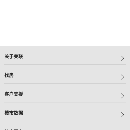
关于美联
美联集团
找房
投资者关系
集团动态
一手新房
客户支援
人才招募
买房
网站地图
上车
自助放盘
楼市数据
减价
专业经纪人
低价
分行网络