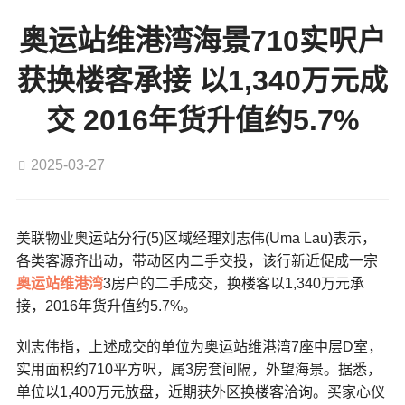
奥运站维港湾海景710实呎户
获换楼客承接 以1,340万元成
交 2016年货升值约5.7%
2025-03-27
美联物业奥运站分行(5)区域经理刘志伟(Uma Lau)表示，
各类客源齐出动，带动区内二手交投，该行新近促成一宗
奥运站
维港湾
3房户的二手成交，换楼客以1,340万元承
接，2016年货升值约5.7%。
刘志伟指，上述成交的单位为奥运站维港湾7座中层
D
室，
实用面积约710平方呎，属3房套间隔，外望海景。据悉，
单位以1,400万元放盘，近期获外区换楼客洽询。买家心仪