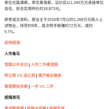
单位光猛通爽，享优美海景，议价后以1,340万元承接单位
自住，折合实用呎价约18,873元。
参考成交资料，原业主于2016年7月以约1,268万元购入上
述物业，持货约9年，是次转手帐赚约72万元，或约
5.7%。
延伸阅读:
入市备忘
首期以外支出
|
入市二手楼流程
转让契 VS 送让契
|
遗产物业继承
管理费知多啲
|
一手 VS 二手
按揭资讯
高成数按揭
|
按揭全攻略
|
按揭专家