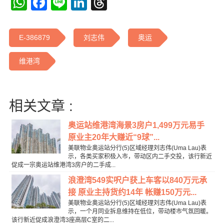
WhatsApp
Facebook
Line
LinkedIn
Threads
E-386879
刘志伟
奥运
维港湾
相关文章 :
奥运站维港湾海景3房户1,499万元易手
原业主20年大赚近“9球”...
美联物业奥运站分行(5)区域经理刘志伟(Uma Lau)表
示，各类买家积极入市，带动区内二手交投，该行新近
促成一宗奥运站维港湾3房户的二手成...
浪澄湾549实呎户获上车客以840万元承
接 原业主持货约14年 帐赚150万元...
美联物业奥运站分行(5)区域经理刘志伟(Uma Lau)表
示，一个月同业拆息维持在低位，带动楼市气氛回暖。
该行新近促成浪澄湾3座高层C室的二...