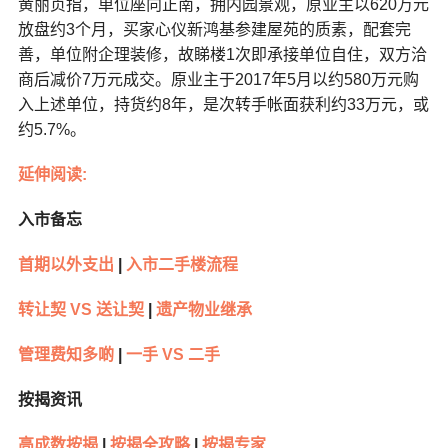
黄丽贞指，单位座向正南，拥内园景观，原业主以620万元
放盘约3个月，买家心仪新鸿基参建屋苑的质素，配套完
善，单位附企理装修，故睇楼1次即承接单位自住，双方洽
商后减价7万元成交。原业主于2017年5月以约580万元购
入上述单位，持货约8年，是次转手帐面获利约33万元，或
约5.7%。
延伸阅读:
入市备忘
首期以外支出
|
入市二手楼流程
转让契 VS 送让契
|
遗产物业继承
管理费知多啲
|
一手 VS 二手
按揭资讯
高成数按揭
|
按揭全攻略
|
按揭专家