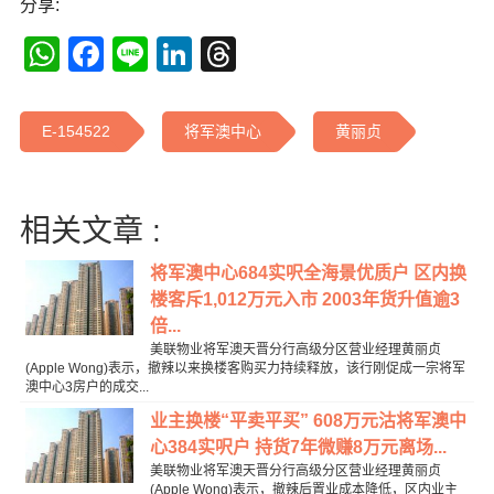
分享:
WhatsApp
Facebook
Line
LinkedIn
Threads
E-154522
将军澳中心
黄丽贞
相关文章 :
将军澳中心684实呎全海景优质户 区内换
楼客斥1,012万元入市 2003年货升值逾3
倍...
美联物业将军澳天晋分行高级分区营业经理黄丽贞
(Apple Wong)表示，撤辣以来换楼客购买力持续释放，该行刚促成一宗将军
澳中心3房户的成交...
业主换楼“平卖平买” 608万元沽将军澳中
心384实呎户 持货7年微赚8万元离场...
美联物业将军澳天晋分行高级分区营业经理黄丽贞
(Apple Wong)表示，撤辣后置业成本降低，区内业主