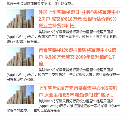
愿意平卖套现以加快换楼步伐。该行刚促成...
外区上车客睇楼即日“扑锤”买将军澳中心
2房户 成交价618万元 低银行估价逾9%
原业主持货2年 帐...
美联物业将军澳天晋分行高级分区营业经理黄丽贞
(Apple Wong)表示，近期区内二手交投气氛平平，部分业主愿意平卖套现。
该行刚促成一宗将军...
首置客睇楼1次即拍板购将军澳中心2房
户 以590万元成交 2009年货升值约1.7
倍...
美联物业将军澳天晋分行高级分区营业经理黄丽贞
(Apple Wong)表示，区内二手交投向好，准买家积极入市，该行新近促成一
宗将军澳中心406...
上车客斥638万元购将军澳中心465实呎
户 原业主持货5年 帐蚀逾“1球”离场...
美联物业将军澳天晋分行高级分区营业经理黄丽贞
(Apple Wong)表示，该行新近促成一宗将军澳中心465
实呎户的成交，上车客以638万元承...