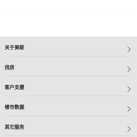
关于美联
美联集团
找房
投资者关系
集团动态
一手新房
客户支援
人才招募
买房
网站地图
上车
自助放盘
楼市数据
减价
专业经纪人
低价
分行网络
指数
其它服务
美联豪宅
查询热线
信心指数
独家楼盘